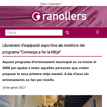
Vés
Select Language
▼
al
contingut
A
C
☰
F
e
j
o
r
Lliurament d'equipació esportiva als monitors del
c
r
u
programa "Comença a fer la Mitja"
a
m
n
Aquest programa d'entrenament municipal es va iniciar el
u
2006 per ajudar a totes aquelles persones que volien
l
t
preparar la seva primera mitja marató. A dia d'avui els
a
entrenaments es fan per nivells.
a
r
19
de gener
2017
i
m
d
e
e