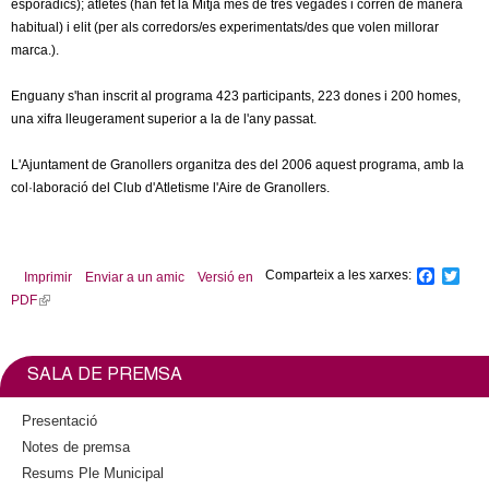
l
esporàdics); atletes (han fet la Mitja més de tres vegades i corren de manera
habitual) i elit (per als corredors/es experimentats/des que volen millorar
e
marca.).
Enguany s'han inscrit al programa 423 participants, 223 dones i 200 homes,
r
una xifra lleugerament superior a la de l'any passat.
s
L'Ajuntament de Granollers organitza des del 2006 aquest programa, amb la
col·laboració del Club d'Atletisme l'Aire de Granollers.
Comparteix a les xarxes:
F
T
Imprimir
Enviar a un amic
Versió en
a
w
PDF
(
c
i
l
e
t
b
t
i
o
e
n
SALA DE PREMSA
o
r
k
k
i
Presentació
s
Notes de premsa
e
Resums Ple Municipal
x