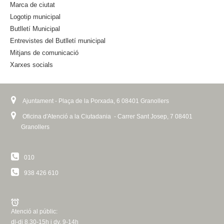
Marca de ciutat
t
Logotip municipal
e
Butlletí Municipal
r
n
Entrevistes del Butlletí municipal
a
Mitjans de comunicació
l
Xarxes socials
)
Ajuntament - Plaça de la Porxada, 6 08401 Granollers
Oficina d'Atenció a la Ciutadania - Carrer Sant Josep, 7 08401
Granollers
010
938 426 610
Atenció al públic:
dl-dj 8.30-15h i dv. 9-14h