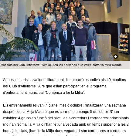
c
n
e
t
r
c
d
a
e
G
Monitors del Club l'Atletisme l'Aire ajuden les persones que volen córrer la Mitja Marató
r
Aquest dimarts es va fer el lliurament d'equipació esportiva als 49 monitors
a
del Club d'Atletisme l'Aire que estan participant en el programa
d'entrenament municipal "Comença a fer la Mitja".
n
Els entrenaments es van iniciar el mes d'octubre i finalitzaran una setmana
o
després de la Mitja Marató que es correrà diumenge 5 de febrer. S'han
establert 4 grups en funció del nivell dels corredors i corredores: principiants
l
(no han fet mai la Mitja o l’han fet una vegada amb un temps superior a les 2
hores); iniciats, (han fet la Mitja dues vegades i són corredores o corredors