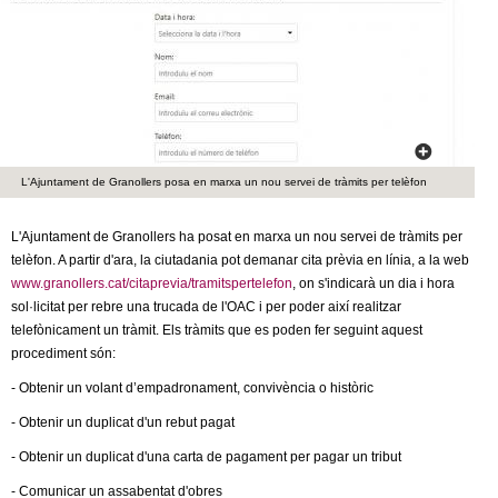
c
n
e
t
r
c
d
a
e
L'Ajuntament de Granollers posa en marxa un nou servei de tràmits per telèfon
G
L'Ajuntament de Granollers ha posat en marxa un nou servei de tràmits per
telèfon. A partir d'ara, la ciutadania pot demanar cita prèvia en línia, a la web
r
www.granollers.cat/citaprevia/tramitspertelefon
, on s'indicarà un dia i hora
sol·licitat per rebre una trucada de l'OAC i per poder així realitzar
a
telefònicament un tràmit. Els tràmits que es poden fer seguint aquest
procediment són:
n
- Obtenir un volant d’empadronament, convivència o històric
o
- Obtenir un duplicat d'un rebut pagat
l
- Obtenir un duplicat d'una carta de pagament per pagar un tribut
- Comunicar un assabentat d'obres