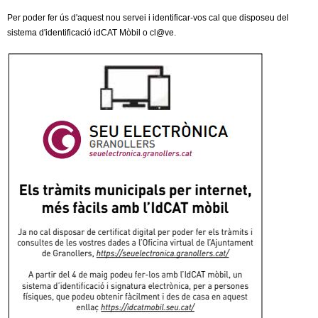
l
Per poder fer ús d'aquest nou servei i identificar-vos cal que disposeu del
e
sistema d'identificació idCAT Mòbil o cl@ve.
r
s