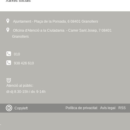
Xarxes socials
)
Ajuntament - Plaça de la Porxada, 6 08401 Granollers
Oficina d'Atenció a la Ciutadania - Carrer Sant Josep, 7 08401
Granollers
010
938 426 610
Atenció al públic:
dl-dj 8.30-15h i dv. 9-14h
Política de privacitat
Avís legal
RSS
Copyleft
-