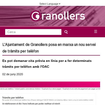
Vés
Select Language
▼
al
contingut
A
C
☰
F
e
j
o
r
L'Ajuntament de Granollers posa en marxa un nou servei
c
r
u
de tràmits per telèfon
a
m
n
Es pot demanar cita prèvia en línia per a fer determinats
u
tràmits per telèfon amb l'OAC
l
t
02
de juny
2020
a
a
r
i
m
d
e
e