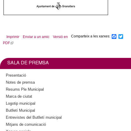
Comparteix a les xarxes:
F
T
Imprimir
Enviar a un amic
Versió en
a
w
PDF
(
c
i
l
e
t
b
t
i
o
e
n
SALA DE PREMSA
o
r
k
k
i
Presentació
s
Notes de premsa
e
Resums Ple Municipal
x
Marca de ciutat
t
Logotip municipal
e
Butlletí Municipal
r
n
Entrevistes del Butlletí municipal
a
Mitjans de comunicació
l