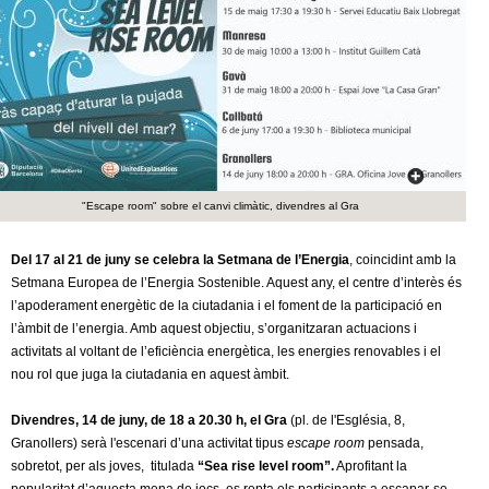
c
n
e
t
r
c
d
a
e
"Escape room" sobre el canvi climàtic, divendres al Gra
G
r
Del 17 al 21 de juny se celebra la Setmana de l’Energia
, coincidint amb la
Setmana Europea de l’Energia Sostenible. Aquest any, el centre d’interès és
a
l’apoderament energètic de la ciutadania i el foment de la participació en
l’àmbit de l’energia. Amb aquest objectiu, s’organitzaran actuacions i
n
activitats al voltant de l’eficiència energètica, les energies renovables i el
nou rol que juga la ciutadania en aquest àmbit.
o
Divendres, 14 de juny, de 18 a 20.30 h, el Gra
(pl. de l'Església, 8,
Granollers) serà l'escenari d’una activitat tipus
escape room
pensada,
l
sobretot, per als joves, titulada
“Sea rise level room”.
Aprofitant la