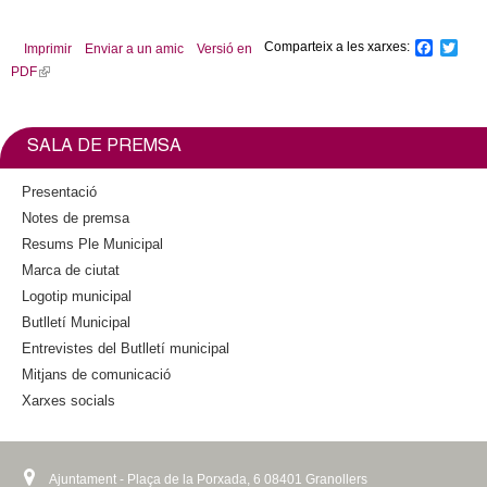
a
l
Comparteix a les xarxes:
F
T
Imprimir
Enviar a un amic
Versió en
)
a
w
PDF
(
c
i
l
e
t
b
t
i
o
e
n
SALA DE PREMSA
o
r
k
k
i
Presentació
s
Notes de premsa
e
Resums Ple Municipal
x
Marca de ciutat
t
Logotip municipal
e
Butlletí Municipal
r
n
Entrevistes del Butlletí municipal
a
Mitjans de comunicació
l
Xarxes socials
)
Ajuntament - Plaça de la Porxada, 6 08401 Granollers