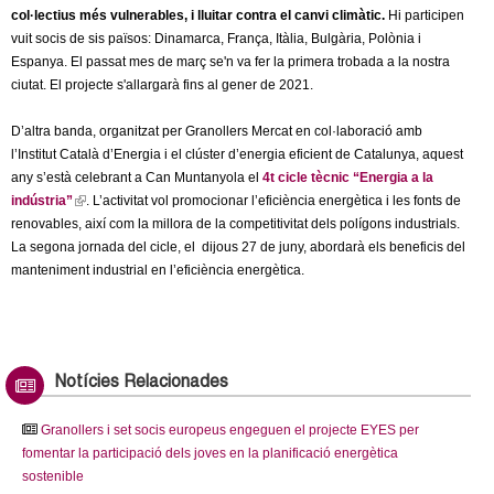
col·lectius més vulnerables, i lluitar contra el canvi climàtic.
Hi participen
vuit socis de sis països: Dinamarca, França, Itàlia, Bulgària, Polònia i
Espanya. El passat mes de març se'n va fer la primera trobada a la nostra
ciutat. El projecte s'allargarà fins al gener de 2021.
D’altra banda, organitzat per Granollers Mercat en col·laboració amb
l’Institut Català d’Energia i el clúster d’energia eficient de Catalunya, aquest
any s’està celebrant a Can Muntanyola el
4t cicle tècnic “Energia a la
indústria”
(
. L’activitat vol promocionar l’eficiència energètica i les fonts de
renovables, així com la millora de la competitivitat dels polígons industrials.
l
La segona jornada del cicle, el dijous 27 de juny, abordarà els beneficis del
i
manteniment industrial en l’eficiència energètica.
n
k
i
s
e
Notícies Relacionades
x
t
Granollers i set socis europeus engeguen el projecte EYES per
e
fomentar la participació dels joves en la planificació energètica
r
sostenible
n