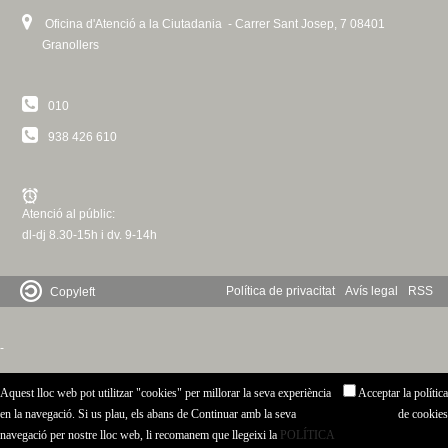
Oficina d'Atenció a la Ciutadania - Carrer Sant Josep, 7 08401
Granollers
010
938 426 610
Atenció al públic:
dl-dj 8.30-15h i dv. 9-14h
Política de privacitat
Avís legal
RSS
Copyleft
-
Aquest lloc web pot utilitzar "cookies" per millorar la seva experiència
Acceptar la política
en la navegació. Si us plau, els abans de Continuar amb la seva
de cookies
navegació per nostre lloc web, li recomanem que llegeixi la
POLÍTICA