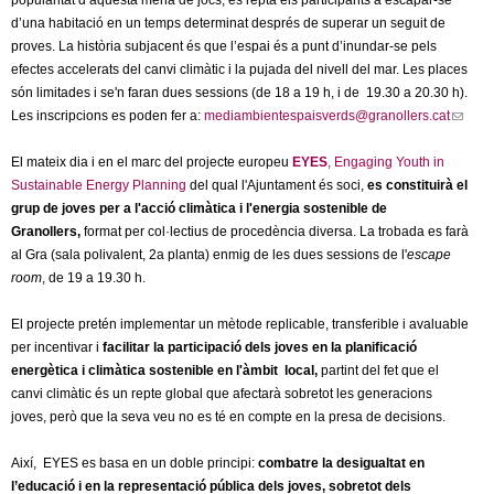
popularitat d’aquesta mena de jocs, es repta els participants a escapar-se
l
d’una habitació en un temps determinat després de superar un seguit de
proves. La història subjacent és que l’espai és a punt d’inundar-se pels
e
efectes accelerats del canvi climàtic i la pujada del nivell del mar. Les places
són limitades i se'n faran dues sessions (de 18 a 19 h, i de 19.30 a 20.30 h).
r
Les inscripcions es poden fer a:
mediambientespaisverds@granollers.cat
(
l
s
El mateix dia i en el marc del projecte europeu
EYES
, Engaging Youth in
i
Sustainable Energy Planning
del qual l'Ajuntament és soci,
es constituirà el
n
grup de joves per a l'acció climàtica i l'energia sostenible de
k
Granollers,
format per col·lectius de procedència diversa. La trobada es farà
s
al Gra (sala polivalent, 2a planta) enmig de les dues sessions de l'
escape
e
room
, de 19 a 19.30 h.
n
d
El projecte pretén implementar un mètode replicable, transferible i avaluable
s
per incentivar i
facilitar la participació dels joves en la planificació
e
energètica i climàtica sostenible en l'àmbit local,
partint del fet que el
-
canvi climàtic és un repte global que afectarà sobretot les generacions
m
joves, però que la seva veu no es té en compte en la presa de decisions.
a
i
Així, EYES es basa en un doble principi:
combatre la desigualtat en
l
l’educació i en la representació pública dels joves, sobretot dels
)