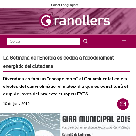
Vés
Select Language
▼
al
contingut
A
C
☰
F
e
j
o
r
La Setmana de l'Energia es dedica a l'apoderament
c
r
u
energètic del ciutadans
a
m
n
Divendres es farà un "escape room" al Gra ambientat en els
u
efectes del canvi climàtic, el mateix dia que es constituirà el
l
t
grup de joves del projecte europeu EYES
a
a
10
de juny
2019
r
i
m
d
e
e