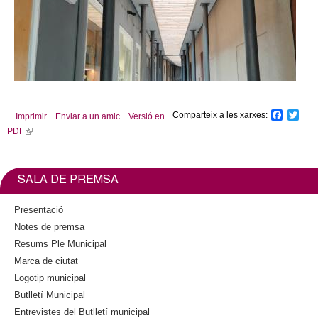
Comparteix a les xarxes:
F
T
Imprimir
Enviar a un amic
Versió en
a
w
PDF
(
c
i
l
e
t
b
t
i
o
e
n
SALA DE PREMSA
o
r
k
k
i
Presentació
s
Notes de premsa
e
Resums Ple Municipal
x
Marca de ciutat
t
Logotip municipal
e
Butlletí Municipal
r
n
Entrevistes del Butlletí municipal