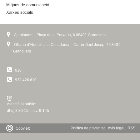
a
Mitjans de comunicació
l
Xarxes socials
)
Ajuntament - Plaça de la Porxada, 6 08401 Granollers
Oficina d'Atenció a la Ciutadania - Carrer Sant Josep, 7 08401
Granollers
010
938 426 610
Atenció al públic:
dl-dj 8.30-15h i dv. 9-14h
Política de privacitat
Avís legal
RSS
Copyleft