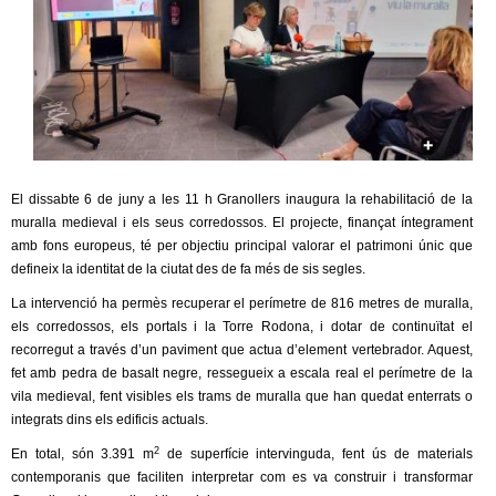
c
n
e
t
r
c
d
a
e
El dissabte 6 de juny a les 11 h Granollers inaugura la rehabilitació de la
G
muralla medieval i els seus corredossos. El projecte, finançat íntegrament
amb fons europeus, té per objectiu principal valorar el patrimoni únic que
r
defineix la identitat de la ciutat des de fa més de sis segles.
La intervenció ha permès recuperar el perímetre de 816 metres de muralla,
a
els corredossos, els portals i la Torre Rodona, i dotar de continuïtat el
recorregut a través d’un paviment que actua d’element vertebrador. Aquest,
n
fet amb pedra de basalt negre, ressegueix a escala real el perímetre de la
vila medieval, fent visibles els trams de muralla que han quedat enterrats o
o
integrats dins els edificis actuals.
l
2
En total, són 3.391 m
de superfície intervinguda, fent ús de materials
contemporanis que faciliten interpretar com es va construir i transformar