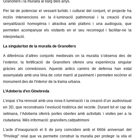
l
Granollers i la muralla al llarg dels anys.
Per tal de potenciar el vessant turístic i cultural del conjunt, el projecte ha
e
inclòs intervencions en la il·luminació patrimonial i la creació d’una
senyalització homogènia i atractiva amb plafons i una audioguia, que
r
permeten acompanyar els visitants en el seu recorregut i facilitar-ne la
interpretació.
s
La singularitat de la muralla de Granollers
A diferència d’altres conjunts medievals on la muralla s’observa des de
l’exterior, la fortificació de Granollers ofereix una experiència singular
gràcies als corredossos. Aquests antics camins de defensa han estat
assenyalats amb una línia de color marró al paviment i permeten recórrer el
monument des de l'interior de la trama urbana.
L’Adoberia d’en Ginebreda
L’espai s’ha renovat amb una nova il·luminació i la creació d’un audiovisual
en 3D, que reconstrueix l’evolució històrica del recinte. Durant tot el cap de
setmana, l’Adoberia oferirà portes obertes amb activitats i visites per a la
ciutadania. Més informació: granollers.cat/patrimoni
L’acte d’inauguració el 6 de juny coincideix amb el 660è aniversari del
"Privilegi" reial que va permetre construir la muralla per protegir la vila el