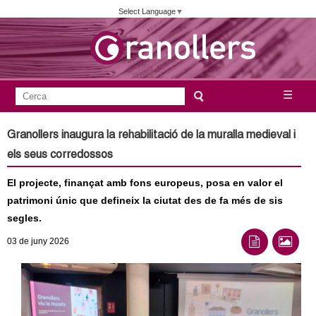
Vés
Select Language
▼
al
contingut
A
C
☰
F
e
j
o
r
Granollers inaugura la rehabilitació de la muralla medieval i
c
r
u
els seus corredossos
a
m
n
El projecte, finançat amb fons europeus, posa en valor el
u
patrimoni únic que defineix la ciutat des de fa més de sis
l
t
segles.
a
a
03
de juny
2026
r
i
m
d
e
e