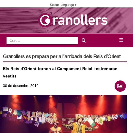
Vés
Select Language
▼
al
contingut
A
C
☰
F
e
j
o
r
Granollers es prepara per a l’arribada dels Reis d’Orient
c
r
u
a
Els Reis d'Orient tornen al Campament Reial i estrenaran
m
n
vestits
u
30
de desembre
2019
l
t
a
a
r
i
m
d
e
e