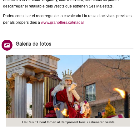
l
descarregar el retallable dels vestits que estrenen Ses Majestats.
e
Podeu consultar el recorregut de la cavalcada i la resta d’activitats previstes
per als propers dies a
www.granollers.cat/nadal
r
s
Galeria de fotos
Els Reis d'Orient tornen al Campament Reial i estrenaran vestits