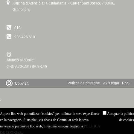
Oficina d'Atenció a la Ciutadania - Carrer Sant Josep, 7 08401
Granollers
010
938 426 610
Atenció al públic:
dl-dj 8.30-15h i dv. 9-14h
Política de privacitat
Avís legal
RSS
Copyleft
-
Aquest lloc web pot utilitzar "cookies" per millorar la seva experiència
Acceptar la política
en la navegació. Si us plau, els abans de Continuar amb la seva
de cookies
navegació per nostre lloc web, li recomanem que llegeixi la
POLÍTICA
DE COOKIES
.