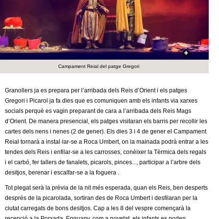
c
n
e
t
r
c
d
a
Campament Reial del patge Gregori
e
Granollers ja es prepara per l’arribada dels Reis d’Orient i els patges
G
Gregori i Picarol ja fa dies que es comuniquen amb els infants via xarxes
socials perquè es vagin preparant de cara a l’arribada dels Reis Mags
r
d’Orient. De manera presencial, els patges visitaran els barris per recollir les
cartes dels nens i nenes (2 de gener). Els dies 3 i 4 de gener el Campament
a
Reial tornarà a instal·lar-se a Roca Umbert, on la mainada podrà entrar a les
tendes dels Reis i enfilar-se a les carrosses, conèixer la Tèrmica dels regals
n
i el carbó, fer tallers de fanalets, picarols, pinces..., participar a l’arbre dels
desitjos, berenar i escalfar-se a la foguera .
o
Tot plegat serà la prèvia de la nit més esperada, quan els Reis, ben desperts
després de la picarolada, sortiran des de Roca Umbert i desfilaran per la
l
ciutat carregats de bons desitjos. Cap a les 8 del vespre començarà la
recepció a la Porxada. Enguany, com a novetat, els infants es poden