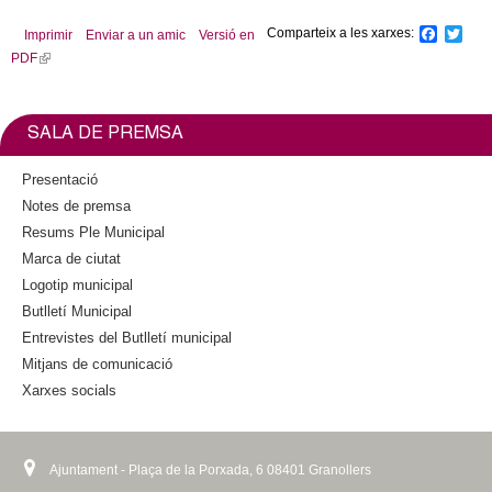
Comparteix a les xarxes:
F
T
Imprimir
Enviar a un amic
Versió en
a
w
PDF
(
c
i
l
e
t
b
t
i
o
e
n
SALA DE PREMSA
o
r
k
k
i
Presentació
s
Notes de premsa
e
Resums Ple Municipal
x
Marca de ciutat
t
Logotip municipal
e
Butlletí Municipal
r
n
Entrevistes del Butlletí municipal
a
Mitjans de comunicació
l
Xarxes socials
)
Ajuntament - Plaça de la Porxada, 6 08401 Granollers