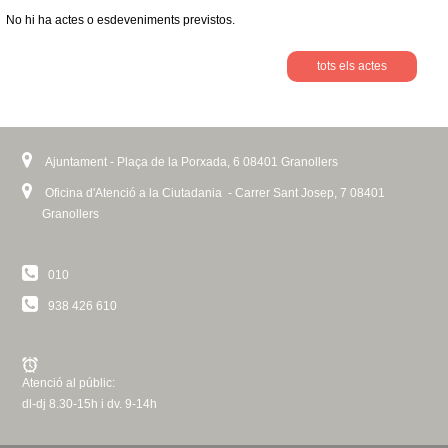
No hi ha actes o esdeveniments previstos.
tots els actes
Ajuntament - Plaça de la Porxada, 6 08401 Granollers
Oficina d'Atenció a la Ciutadania - Carrer Sant Josep, 7 08401
Granollers
010
938 426 610
Atenció al públic:
dl-dj 8.30-15h i dv. 9-14h