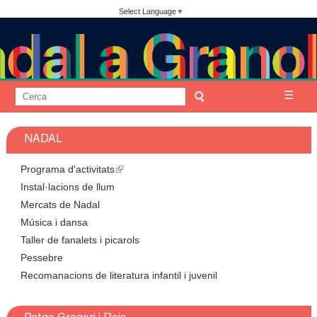
Vés
Select Language
▼
al
contingut
A
C
☰
F
e
j
o
r
NADAL
c
r
u
a
m
Programa d'activitats
(
n
u
Instal·lacions de llum
l
Mercats de Nadal
i
l
t
Música i dansa
n
a
Taller de fanalets i picarols
k
a
r
Pessebre
i
i
m
Recomanacions de literatura infantil i juvenil
s
d
e
e
e
x