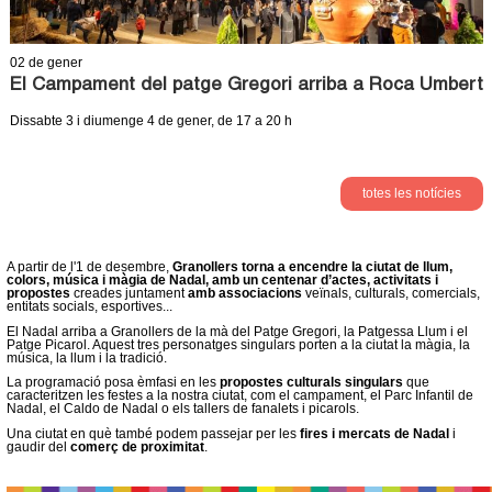
l
l
t
e
)
e
e
r
02
de gener
r
n
El Campament del patge Gregori arriba a Roca Umbert
r
n
a
Dissabte 3 i diumenge 4 de gener, de 17 a 20 h
a
l
s
l
)
)
totes les notícies
A partir de l'1 de desembre,
Granollers torna a encendre la ciutat de llum,
colors, música i màgia de Nadal, amb un centenar d’actes, activitats i
propostes
creades juntament
amb associacions
veïnals, culturals, comercials,
entitats socials, esportives...
El Nadal arriba a Granollers de la mà del Patge Gregori, la Patgessa Llum i el
Patge Picarol. Aquest tres personatges singulars porten a la ciutat la màgia, la
música, la llum i la tradició.
La programació posa èmfasi en les
propostes culturals singulars
que
caracteritzen les festes a la nostra ciutat, com el campament, el Parc Infantil de
Nadal, el Caldo de Nadal o els tallers de fanalets i picarols.
Una ciutat en què també podem passejar per les
fires i mercats de Nadal
i
gaudir del
comerç de proximitat
.