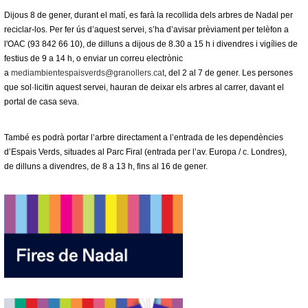
Dijous
8 de gener
, durant el matí, es farà la recollida dels arbres de Nadal per
reciclar-los. Per fer ús d’aquest servei, s’ha d’avisar prèviament per telèfon a
l'OAC (93 842 66 10), de
dilluns
a
dijous
de 8.30 a 15 h i
divendres
i vigílies de
festius de 9 a 14 h, o enviar un correu electrònic
a
mediambientespaisverds@granollers.cat
, del 2 al
7 de gener
. Les persones
que sol·licitin aquest servei, hauran de deixar els arbres al carrer, davant el
portal de casa seva.
També es podrà portar l’arbre directament a l’entrada de les dependències
d’Espais Verds, situades al Parc Firal (entrada per l’av. Europa / c. Londres),
de
dilluns
a
divendres
, de 8 a 13 h, fins al
16 de gener
.