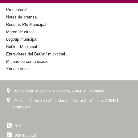
k
k
i
Presentació
s
Notes de premsa
e
Resums Ple Municipal
x
Marca de ciutat
t
Logotip municipal
e
Butlletí Municipal
r
n
Entrevistes del Butlletí municipal
a
Mitjans de comunicació
l
Xarxes socials
)
Ajuntament - Plaça de la Porxada, 6 08401 Granollers
Oficina d'Atenció a la Ciutadania - Carrer Sant Josep, 7 08401
Granollers
010
938 426 610