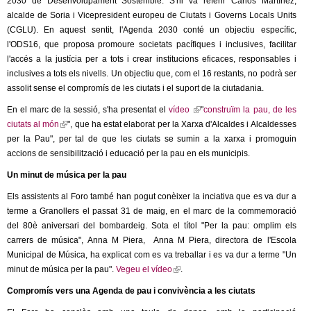
2030 de Desenvolupament Sostenible. S'hi va referir Carlos Martínez,
alcalde de Soria i Vicepresident europeu de Ciutats i Governs Locals Units
(CGLU). En aquest sentit, l'Agenda 2030 conté un objectiu específic,
l'ODS16, que proposa promoure societats pacífiques i inclusives, facilitar
l'accés a la justícia per a tots i crear institucions eficaces, responsables i
inclusives a tots els nivells. Un objectiu que, com el 16 restants, no podrà ser
assolit sense el compromís de les ciutats i el suport de la ciutadania.
En el marc de la sessió, s'ha presentat el
vídeo
(
"
construïm la pau, de les
ciutats al món
(
", que ha estat elaborat per la Xarxa d'Alcaldes i Alcaldesses
l
per la Pau", per tal de que les ciutats se sumin a la xarxa i promoguin
l
i
accions de sensibilització i educació per la pau en els municipis.
i
n
n
k
Un minut de música per la pau
k
i
Els assistents al Foro també han pogut conèixer la inciativa que es va dur a
i
s
terme a Granollers el passat 31 de maig, en el marc de la commemoració
s
e
del 80è aniversari del bombardeig. Sota el títol "Per la pau: omplim els
e
x
carrers de música", Anna M Piera, Anna M Piera, directora de l'Escola
x
t
Municipal de Música, ha explicat com es va treballar i es va dur a terme "Un
t
e
minut de música per la pau".
Vegeu el vídeo
(
.
e
r
l
r
n
Compromís vers una Agenda de pau i convivència a les ciutats
i
n
a