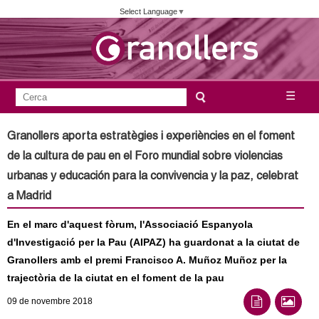
Vés
Select Language
▼
al
contingut
A
C
☰
F
e
j
o
r
Granollers aporta estratègies i experiències en el foment
c
r
u
de la cultura de pau en el Foro mundial sobre violencias
a
m
urbanas y educación para la convivencia y la paz, celebrat
n
u
a Madrid
l
t
En el marc d'aquest fòrum, l'Associació Espanyola
a
d'Investigació per la Pau (AIPAZ) ha guardonat a la ciutat de
a
r
Granollers amb el premi Francisco A. Muñoz Muñoz per la
i
m
trajectòria de la ciutat en el foment de la pau
d
09
de novembre
2018
e
e