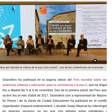
c
n
e
t
r
c
d
a
e
G
r
laus per abordar la cultura de la pau a les ciutats", una de les conferències de la jornada
a
Granollers ha participat en la segona edició del
Foro mundial sobre las
n
violencias urbanas y educación para la convivencia y la paz
(
, que ha tingut
lloc a Madrid del 5 al 8 de novembre. Des de la primera edició del Foro que
l
o
va teni lloc el mes d'abril de 2017, Granollers com a representant de Mayors
i
for Peace i de la Xarxa de Ciutats Educadores ha participat en el comitè
n
l
organitzador d'aquest esdeveniment. L'alcalde Josep Mayoral ha intervingut
k
en diverses sessions, en les que s'ha debatut sobre estratègies i
i