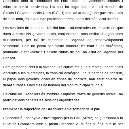
Coincidint amb la celebració del Foro sobre les violències urbanes i
educacio per la convivencia i la pau, ha tingut lloc el consell mundial de
Ciutats i Governs Locals Units (CGLU) una xarxa qu agrupa governs locals
de tot el món, en la que han participat representants del món local d'arreu.
Les sessions de treball de l'entitat han estat centrades en les accions que
duen a terme els governs locals, conjuntament amb entitats i organismes
multilaterals, per tal de contribuir a l'Agenda de desenvolupament
sostenible. Com no podia ser d'altra manera, fer front a les violències,
promoure la convivència i assolir ciutats de pau ha estat en l'agenda del
Consell.
Com garantir el dret a la vivenda, les ciutats refugi, els reptes i oportunitats
vinculats a les migracions, la transició ecològica i nous patrons de consum,
el paper dels governs locals en zones de conflicte, han estat objecte de
debat durant els dos dies de trobada del món municipal mundial.
L'alcalde de Granollers és membre d'aquesta xarxa de governs locals i ha
participat dels debats i les sessions organitzades.
Premi per la trajectòria de Granollers en el foment de la pau
L'Associació Espanyola d'Investigació per la Pau (AIPAZ) ha guardonat a la
ciutat de Granollers amb el premi Francisco A. Muñoz Muñoz, que té per