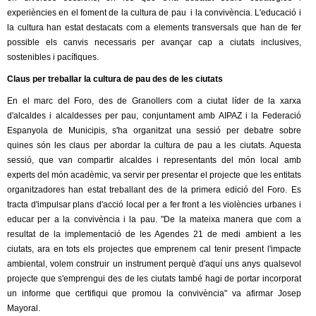
l
experiències en el foment de la cultura de pau i la convivència. L'educació i
s
la cultura han estat destacats com a elements transversals que han de fer
e
e
possible els canvis necessaris per avançar cap a ciutats inclusives,
x
sostenibles i pacífiques.
t
r
e
Claus per treballar la cultura de pau des de les ciutats
r
s
En el marc del Foro, des de Granollers com a ciutat líder de la xarxa
n
d'alcaldes i alcaldesses per pau, conjuntament amb AIPAZ i la Federació
a
Espanyola de Municipis, s'ha organitzat una sessió per debatre sobre
l
quines són les claus per abordar la cultura de pau a les ciutats. Aquesta
)
sessió, que van compartir alcaldes i representants del món local amb
experts del món acadèmic, va servir per presentar el projecte que les entitats
organitzadores han estat treballant des de la primera edició del Foro. Es
tracta d'impulsar plans d'acció local per a fer front a les violències urbanes i
educar per a la convivència i la pau. "De la mateixa manera que com a
resultat de la implementació de les Agendes 21 de medi ambient a les
ciutats, ara en tots els projectes que emprenem cal tenir present l'impacte
ambiental, volem construir un instrument perquè d'aquí uns anys qualsevol
projecte que s'emprengui des de les ciutats també hagi de portar incorporat
un informe que certifiqui que promou la convivència" va afirmar Josep
Mayoral.