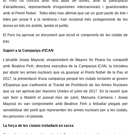
El Foro ha conclòs amb una taula de dones, amb la participació
n
a
l
d'alcaldesses, representants d'organismes internacionals i guardonades
k
l
)
amb el Premi Nobel. Totes elles han afirmat que cal un gran pacte de tots i
i
)
totes per posar fi a la violència i han reclamat més protagonisme de les
s
dones en tots els àmbits, també el polític.
e
x
El Foro ha aprovat un document que recull el compromís de les ciutats de
t
pau.
e
Suport a la Campanya d'ICAN
r
n
L'alcalde Josep Mayoral, vicepresident de Mayors for Peace ha compartit
a
amb Beatrice Finh, directora executiva de la Campanya ICAN, la iniciativa
l
per abolir les armes nuclears que va guanyar el Premi Nobel de la Pau el
)
2017, la presentació d'una campanya perquè les ciutats reclamin al govern
d'Espanya que s'adhereixi al Tractat de Prohibició de les Armes Nuclears
que va ser aprovat per Nacions Unides el juliol de 2017. En la reunió que
van tenir a Madrid el passat mes de juliol, Manuela Carmena i Josep
Mayoral es van comprometre amb Beatrice Finh a treballar plegats per
sensibilitzar del perill que representen les armes nuclears per a les ciutats,
les persones i el planeta.
La força de les ciutats treballant en xarxa