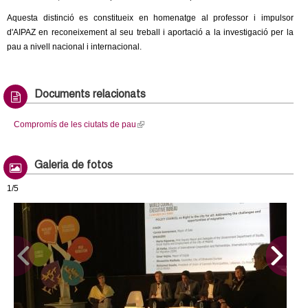
Aquesta distinció es constitueix en homenatge al professor i impulsor
d'AIPAZ en reconeixement al seu treball i aportació a la investigació per la
pau a nivell nacional i internacional.
Documents relacionats
Compromís de les ciutats de pau
(
l
i
Galeria de fotos
n
k
1/5
i
s
e
x
t
e
r
n