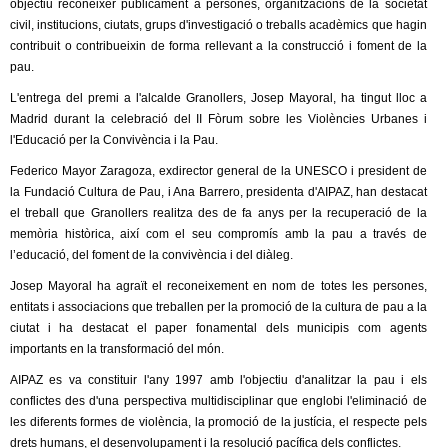
objectiu reconèixer públicament a persones, organitzacions de la societat
civil, institucions, ciutats, grups d'investigació o treballs acadèmics que hagin
contribuit o contribueixin de forma rellevant a la construcció i foment de la
pau.
L'entrega del premi a l'alcalde Granollers, Josep Mayoral, ha tingut lloc a
Madrid durant la celebració del II Fòrum sobre les Violències Urbanes i
l'Educació per la Convivència i la Pau.
Federico Mayor Zaragoza, exdirector general de la UNESCO i president de
la Fundació Cultura de Pau, i Ana Barrero, presidenta d'AIPAZ, han destacat
el treball que Granollers realitza des de fa anys per la recuperació de la
memòria històrica, així com el seu compromís amb la pau a través de
l’educació, del foment de la convivència i del diàleg.
Josep Mayoral ha agraït el reconeixement en nom de totes les persones,
entitats i associacions que treballen per la promoció de la cultura de pau a la
ciutat i ha destacat el paper fonamental dels municipis com agents
importants en la transformació del món.
AIPAZ es va constituir l'any 1997 amb l'objectiu d'analitzar la pau i els
conflictes des d'una perspectiva multidisciplinar que englobi l'eliminació de
les diferents formes de violència, la promoció de la justícia, el respecte pels
drets humans, el desenvolupament i la resolució pacífica dels conflictes.