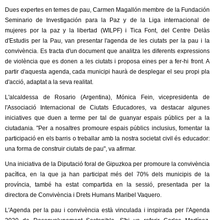
Dues expertes en temes de pau, Carmen Magallón membre de la Fundación
Seminario de Investigación para la Paz y de la Liga internacional de
mujeres por la paz y la libertad (WILPF) i Tica Font, del Centre Delàs
d'Estudis per la Pau, van presentar l'agenda de les ciutats per la pau i la
convivència. Es tracta d'un document que analitza les diferents expressions
de violència que es donen a les ciutats i proposa eines per a fer-hi front. A
partir d'aquesta agenda, cada municipi haurà de desplegar el seu propi pla
d'acció, adaptat a la seva realitat.
L'alcaldessa de Rosario (Argentina), Mónica Fein, vicepresidenta de
l'Associació Internacional de Ciutats Educadores, va destacar algunes
iniciatives que duen a terme per tal de guanyar espais públics per a la
ciutadania. "Per a nosaltres promoure espais públics inclusius, fomentar la
participació en els barris o treballar amb la nostra societat civil és educador:
una forma de construir ciutats de pau", va afirmar.
Una iniciativa de la Diputació foral de Gipuzkoa per promoure la convivència
pacífica, en la que ja han participat més del 70% dels municipis de la
província, també ha estat compartida en la sessió, presentada per la
directora de Convivència i Drets Humans Maribel Vaquero.
L'Agenda per la pau i convivència està vinculada i inspirada per l'Agenda