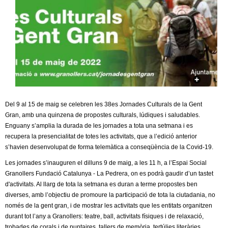
c
n
e
t
r
c
d
a
e
G
Del 9 al 15 de maig se celebren les 38es Jornades Culturals de la Gent
Gran, amb una quinzena de propostes culturals, lúdiques i saludables.
r
Enguany s’amplia la durada de les jornades a tota una setmana i es
recupera la presencialitat de totes les activitats, que a l’edició anterior
a
s’havien desenvolupat de forma telemàtica a conseqüència de la Covid-19.
Les jornades s’inauguren el dilluns 9 de maig, a les 11 h, a l’Espai Social
n
Granollers Fundació Catalunya - La Pedrera, on es podrà gaudir d’un tastet
d'activitats. Al llarg de tota la setmana es duran a terme propostes ben
o
diverses, amb l’objectiu de promoure la participació de tota la ciutadania, no
només de la gent gran, i de mostrar les activitats que les entitats organitzen
l
durant tot l’any a Granollers: teatre, ball, activitats físiques i de relaxació,
trobades de corals i de puntaires, tallers de memòria, tertúlies literàries...