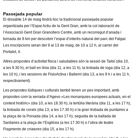
l
Passejada popular
e
El dissabte 14 de maig tindrà lloc la tradicional passejada popular
organitzada per l’Espai Actiu de la Gent Gran, amb la col·laboració de
r
l’Associació Gent Gran Granollers Centre, amb un recorregut d’anada i
tornada de 8 km per descobrir l’espai d’interès natural del parc del Falgar.
s
Les inscripcions seran del 9 al 13 de maig, de 10 a 12 h, al carrer del
Portalet, 4.
Altres propostes d’activitat física i saludables són la sessió de Taitxí (dia 10,
a les 9.30 h), el ball en línia (dia 11, a les 11 h), la trobada de ioga (dia 12, a
les 10 h), i les sessions de FisioActiva i Ballem! (dia 13, a les 9 h i a les 11 h,
respectivament).
Les propostes lúdiques i culturals també tenen un pes important, amb
propostes com la xerrada d’Agevo «Les monarquies europees actuals, en el
context històric» (dia 10, a les 18.30 h), la tertúlia literària (dia 11, a les 17 h),
la trobada de corals (dia 13, a les 17.30 h) o la gran trobada de puntaires a
la plaça de la Porxada (dia 14, a les 17 h), seguida de la ballada de
Sardanes a la plaça de l’Església (a les 17.30 h) o l’obra de teatre
Fragments de criatures
(dia 15, a les 17 h).