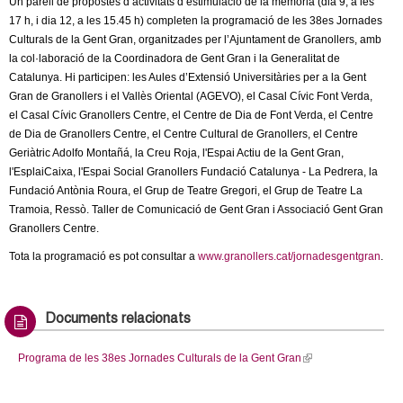
Un parell de propostes d’activitats d’estimulació de la memòria (dia 9, a les
17 h, i dia 12, a les 15.45 h) completen la programació de les 38es Jornades
Culturals de la Gent Gran, organitzades per l’Ajuntament de Granollers, amb
la col·laboració de la Coordinadora de Gent Gran i la Generalitat de
Catalunya. Hi participen: les Aules d’Extensió Universitàries per a la Gent
Gran de Granollers i el Vallès Oriental (AGEVO), el Casal Cívic Font Verda,
el Casal Cívic Granollers Centre, el Centre de Dia de Font Verda, el Centre
de Dia de Granollers Centre, el Centre Cultural de Granollers, el Centre
Geriàtric Adolfo Montañá, la Creu Roja, l'Espai Actiu de la Gent Gran,
l'EsplaiCaixa, l'Espai Social Granollers Fundació Catalunya - La Pedrera, la
Fundació Antònia Roura, el Grup de Teatre Gregori, el Grup de Teatre La
Tramoia, Ressò. Taller de Comunicació de Gent Gran i Associació Gent Gran
Granollers Centre.
Tota la programació es pot consultar a
www.granollers.cat/jornadesgentgran
.
Documents relacionats
Programa de les 38es Jornades Culturals de la Gent Gran
(
l
i