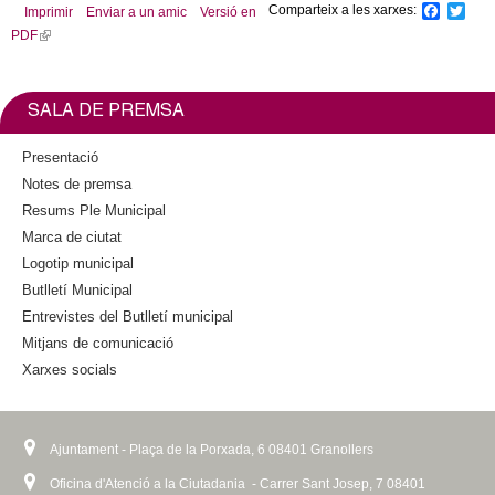
Comparteix a les xarxes:
F
T
Imprimir
Enviar a un amic
Versió en
n
a
w
PDF
(
k
c
i
l
i
e
t
b
t
i
s
o
e
n
e
SALA DE PREMSA
o
r
k
x
k
i
t
Presentació
s
e
Notes de premsa
e
r
Resums Ple Municipal
x
n
Marca de ciutat
t
a
Logotip municipal
e
l
Butlletí Municipal
r
)
n
Entrevistes del Butlletí municipal
a
Mitjans de comunicació
l
Xarxes socials
)
Ajuntament - Plaça de la Porxada, 6 08401 Granollers
Oficina d'Atenció a la Ciutadania - Carrer Sant Josep, 7 08401