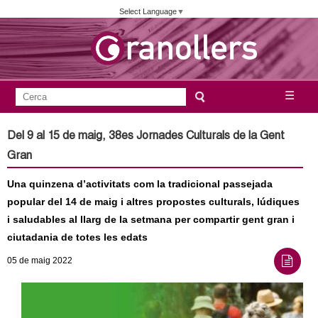
Vés
Select Language
▼
al
contingut
A
C
☰
F
e
j
o
r
Del 9 al 15 de maig, 38es Jornades Culturals de la Gent
c
r
u
Gran
a
m
n
Una quinzena d’activitats com la tradicional passejada
u
popular del 14 de maig i altres propostes culturals, lúdiques
l
t
i saludables al llarg de la setmana per compartir gent gran i
a
ciutadania de totes les edats
a
r
05
de maig
2022
i
m
d
e
e