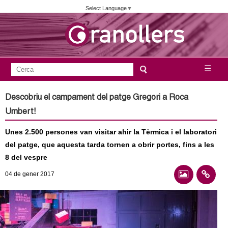
Vés
Select Language
▼
al
contingut
A
C
☰
F
e
j
o
r
Descobriu el campament del patge Gregori a Roca
c
r
u
Umbert!
a
m
n
Unes 2.500 persones van visitar ahir la Tèrmica i el laboratori
u
del patge, que aquesta tarda tornen a obrir portes, fins a les
l
t
8 del vespre
a
a
04
de gener
2017
r
i
m
d
e
e