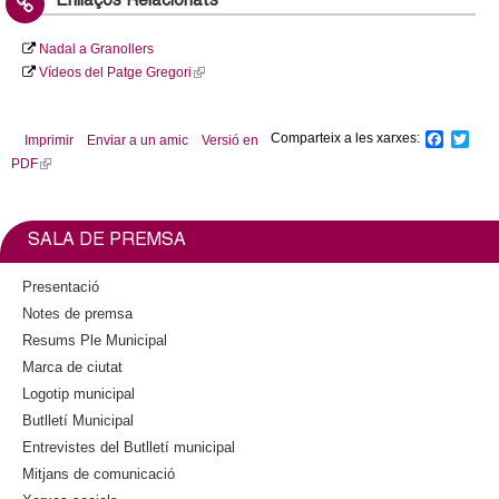
Enllaços Relacionats
Nadal a Granollers
Vídeos del Patge Gregori
(
l
i
Comparteix a les xarxes:
F
T
Imprimir
Enviar a un amic
Versió en
n
a
w
PDF
(
k
c
i
l
i
e
t
b
t
i
s
o
e
n
e
SALA DE PREMSA
o
r
k
x
k
i
t
Presentació
s
e
Notes de premsa
e
r
Resums Ple Municipal
x
n
Marca de ciutat
t
a
Logotip municipal
e
l
Butlletí Municipal
r
)
n
Entrevistes del Butlletí municipal
a
Mitjans de comunicació
l