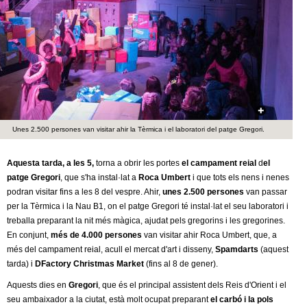
c
n
e
t
r
c
d
a
e
Unes 2.500 persones van visitar ahir la Tèrmica i el laboratori del patge Gregori.
G
r
Aquesta tarda, a les 5,
torna a obrir les portes
el campament reial
d
el
patge Gregori
, que s'ha instal·lat a
Roca Umbert
i que tots els nens i nenes
a
podran visitar fins a les 8 del vespre. Ahir,
unes 2.500 persones
van passar
per la Tèrmica i la Nau B1, on el patge Gregori té instal·lat el seu laboratori i
n
treballa preparant la nit més màgica, ajudat pels gregorins i les gregorines.
En conjunt,
més de 4.000 persones
van visitar ahir Roca Umbert, que, a
més del campament reial, acull el mercat d'art i disseny,
Spamdarts
(aquest
o
tarda) i
DFactory Christmas Market
(fins al 8 de gener).
l
Aquests dies en
Gregori
, que és el principal assistent dels Reis d'Orient i el
seu ambaixador a la ciutat, està molt ocupat preparant
el carbó i la pols