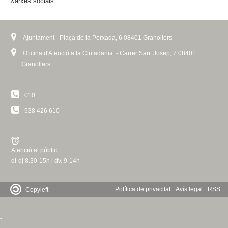
Xarxes socials
)
Ajuntament - Plaça de la Porxada, 6 08401 Granollers
Oficina d'Atenció a la Ciutadania - Carrer Sant Josep, 7 08401
Granollers
010
938 426 610
Atenció al públic:
dl-dj 8.30-15h i dv. 9-14h
Política de privacitat
Avís legal
RSS
Copyleft
-