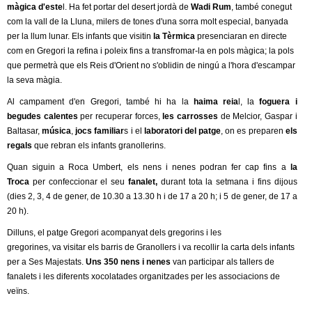
l
màgica d'este
l. Ha fet portar del desert jordà de
Wadi Rum
, també conegut
com la vall de la Lluna, milers de tones d'una sorra molt especial, banyada
e
per la llum lunar. Els infants que visitin
la Tèrmica
presenciaran en directe
com en Gregori la refina i poleix fins a transfromar-la en pols màgica; la pols
r
que permetrà que els Reis d'Orient no s'oblidin de ningú a l'hora d'escampar
la seva màgia.
s
Al campament d'en Gregori, també hi ha la
haima reia
l, la
foguera i
begudes calentes
per recuperar forces,
les carrosses
de Melcior, Gaspar i
Baltasar,
música
,
jocs familiar
s i el
laboratori del patge
, on es preparen
els
regals
que rebran els infants granollerins.
Quan siguin a Roca Umbert, els nens i nenes podran fer cap fins a
la
Troca
per confeccionar el seu
fanalet,
durant tota la setmana i fins dijous
(dies 2, 3, 4 de gener, de 10.30 a 13.30 h i de 17 a 20 h; i 5 de gener, de 17 a
20 h).
Dilluns, el patge Gregori acompanyat dels gregorins i les
gregorines, va visitar els barris de Granollers i va recollir la carta dels infants
per a Ses Majestats.
Uns 350 nens i nenes
van participar als tallers de
fanalets i les diferents xocolatades organitzades per les associacions de
veïns.