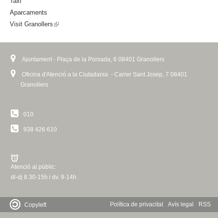
Taxi
n
)
Aparcaments
a
Visit Granollers
(
l
l
)
i
n
Ajuntament - Plaça de la Porxada, 6 08401 Granollers
k
Oficina d'Atenció a la Ciutadania - Carrer Sant Josep, 7 08401
i
Granollers
s
e
010
x
t
938 426 610
e
r
n
Atenció al públic:
a
dl-dj 8.30-15h i dv. 9-14h
l
)
Política de privacitat
Avís legal
RSS
Copyleft