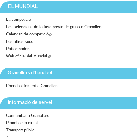
k
e
EL MUNDIAL
i
x
s
t
La competició
e
e
Les seleccions de la fase prèvia de grups a Granollers
x
r
Calendari de competició
(
t
n
Les altres seus
l
e
a
Patrocinadors
i
r
l
Web oficial del Mundial
(
n
n
)
a
l
k
l
i
i
Granollers i l'handbol
)
n
s
k
e
L'handbol femení a Granollers
i
x
s
t
Informació de servei
e
e
x
r
Com arribar a Granollers
t
n
Plànol de la ciutat
e
a
Transport públic
r
l