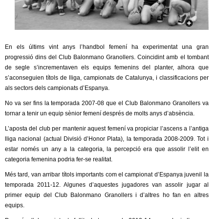
c
n
e
t
r
c
En els últims vint anys l’handbol femení ha experimentat una gran
d
progressió dins del Club Balonmano Granollers. Coincidint amb el tombant
a
de segle s’incrementaven els equips femenins del planter, alhora que
e
s’aconseguien títols de lliga, campionats de Catalunya, i classificacions per
als sectors dels campionats d’Espanya.
G
No va ser fins la temporada 2007-08 que el Club Balonmano Granollers va
tornar a tenir un equip sènior femení després de molts anys d’absència.
r
L’aposta del club per mantenir aquest femení va propiciar l’ascens a l’antiga
a
lliga nacional (actual Divisió d’Honor Plata), la temporada 2008-2009. Tot i
estar només un any a la categoria, la percepció era que assolir l’elit en
n
categoria femenina podria fer-se realitat.
Més tard, van arribar títols importants com el campionat d’Espanya juvenil la
o
temporada 2011-12. Algunes d’aquestes jugadores van assolir jugar al
primer equip del Club Balonmano Granollers i d’altres ho fan en altres
l
equips.