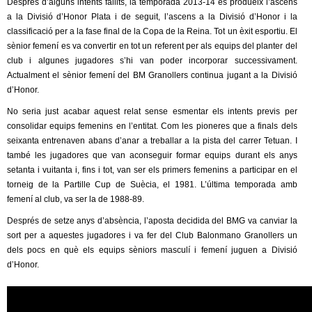
l
Després d’alguns intents fallits, la temporada 2013-14 es produeix l’ascens
a la Divisió d’Honor Plata i de seguit, l’ascens a la Divisió d’Honor i la
classificació per a la fase final de la Copa de la Reina. Tot un èxit esportiu. El
e
sènior femení es va convertir en tot un referent per als equips del planter del
club i algunes jugadores s’hi van poder incorporar successivament.
r
Actualment el sènior femení del BM Granollers continua jugant a la Divisió
d’Honor.
s
No seria just acabar aquest relat sense esmentar els intents previs per
consolidar equips femenins en l’entitat. Com les pioneres que a finals dels
seixanta entrenaven abans d’anar a treballar a la pista del carrer Tetuan. I
també les jugadores que van aconseguir formar equips durant els anys
setanta i vuitanta i, fins i tot, van ser els primers femenins a participar en el
torneig de la Partille Cup de Suècia, el 1981. L’última temporada amb
femení al club, va ser la de 1988-89.
Després de setze anys d’absència, l’aposta decidida del BMG va canviar la
sort per a aquestes jugadores i va fer del Club Balonmano Granollers un
dels pocs en què els equips sèniors masculí i femení juguen a Divisió
d’Honor.