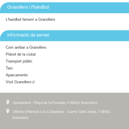
i
i
Granollers i l'handbol
n
s
k
e
L'handbol femení a Granollers
i
x
s
t
Informació de servei
e
e
x
r
Com arribar a Granollers
t
n
Plànol de la ciutat
e
a
Transport públic
r
l
Taxi
n
)
Aparcaments
a
Visit Granollers
(
l
l
)
i
n
Ajuntament - Plaça de la Porxada, 6 08401 Granollers
k
Oficina d'Atenció a la Ciutadania - Carrer Sant Josep, 7 08401
i
Granollers
s