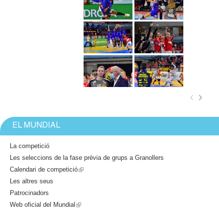
l
e
r
s
EL MUNDIAL
La competició
Les seleccions de la fase prèvia de grups a Granollers
Calendari de competició
(
Les altres seus
l
Patrocinadors
i
Web oficial del Mundial
(
n
l
k