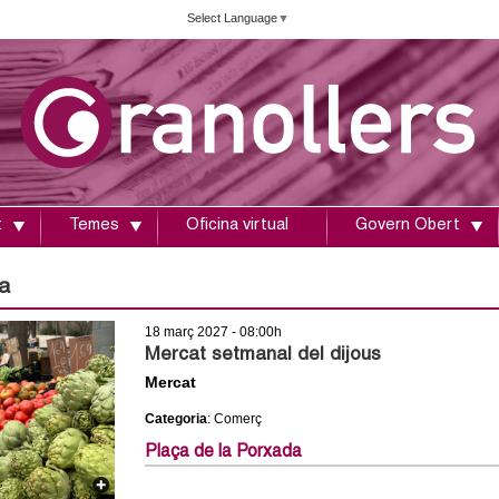
Vés
Select Language
▼
al
contingut
t
Temes
Oficina virtual
Govern Obert
a
18 març 2027 - 08:00h
Mercat setmanal del dijous
Mercat
Categoria
: Comerç
Plaça de la Porxada