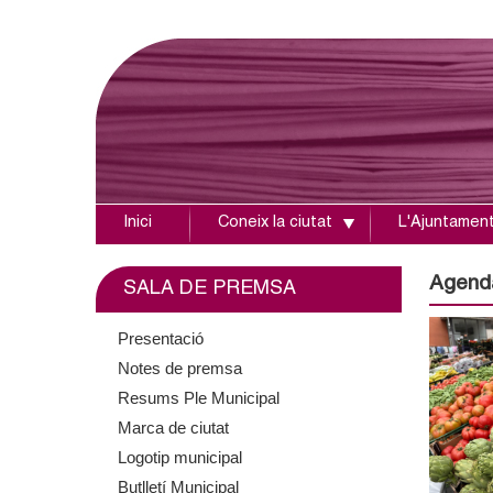
Inici
Coneix la ciutat
L'Ajuntamen
A
j
Agend
SALA DE PREMSA
u
Presentació
Notes de premsa
n
Resums Ple Municipal
t
Marca de ciutat
Logotip municipal
a
Butlletí Municipal