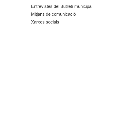
m
Entrevistes del Butlletí municipal
Mitjans de comunicació
e
Xarxes socials
n
t
d
e
G
r
a
n