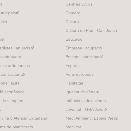
ri
Centres Cívics
nicipals
(link
Comerç
is
ació
Cultura
external)
Cultura de Pau - Can Jonch
ost
Educació
edictes i anuncis
(link
Empresa i ocupació
is
 contribuent
Entitats i participació
external)
es i ordenances
Esports
l contractant
(link
Fons europeus
is
ons i ajuts
Habitatge
external)
ió econòmica
Igualtat de gènere
t de comptes
Infància i adolescència
s
Joventut - GRA Jove
(link
is
icina d'Atenció Ciutadana
Medi Ambient i Espais Verds
external)
nts de planificació
Mobilitat