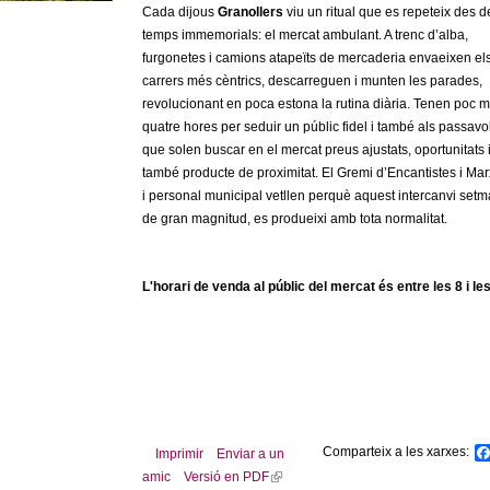
Cada dijous
Granollers
viu un ritual que es repeteix des d
temps immemorials: el mercat ambulant. A trenc d’alba,
furgonetes i camions atapeïts de mercaderia envaeixen el
carrers més cèntrics, descarreguen i munten les parades,
revolucionant en poca estona la rutina diària. Tenen poc 
quatre hores per seduir un públic fidel i també als passavo
que solen buscar en el mercat preus ajustats, oportunitats 
també producte de proximitat. El Gremi d’Encantistes i Ma
i personal municipal vetllen perquè aquest intercanvi setm
de gran magnitud, es produeixi amb tota normalitat.
L'horari de venda al públic del mercat és entre les 8 i les
Comparteix a les xarxes:
Imprimir
Enviar a un
amic
Versió en PDF
(