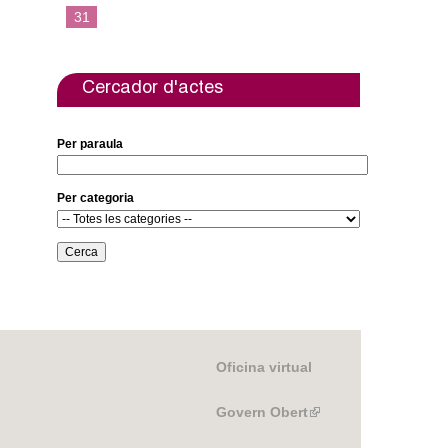
e
t
31
b
t
o
e
o
r
k
Cercador d'actes
Per paraula
Per categoria
Oficina virtual
Govern Obert
(link
is