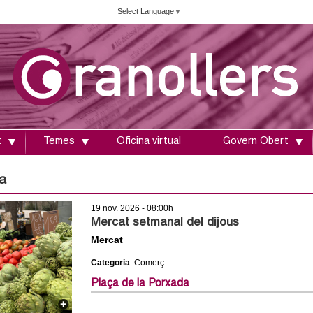
Vés
Select Language
▼
al
contingut
t
Temes
Oficina virtual
Govern Obert
a
19 nov. 2026 - 08:00h
Mercat setmanal del dijous
Mercat
Categoria
: Comerç
Plaça de la Porxada