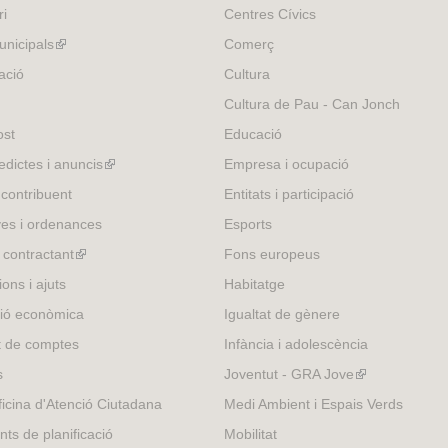
ri
Centres Cívics
nicipals
(link
Comerç
is
ació
Cultura
external)
Cultura de Pau - Can Jonch
ost
Educació
edictes i anuncis
(link
Empresa i ocupació
is
 contribuent
Entitats i participació
external)
es i ordenances
Esports
l contractant
(link
Fons europeus
is
ons i ajuts
Habitatge
external)
ió econòmica
Igualtat de gènere
t de comptes
Infància i adolescència
s
Joventut - GRA Jove
(link
is
icina d'Atenció Ciutadana
Medi Ambient i Espais Verds
external)
nts de planificació
Mobilitat