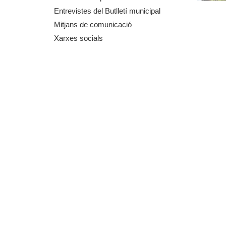
m
Entrevistes del Butlletí municipal
Mitjans de comunicació
e
Xarxes socials
n
t
d
e
G
r
a
n