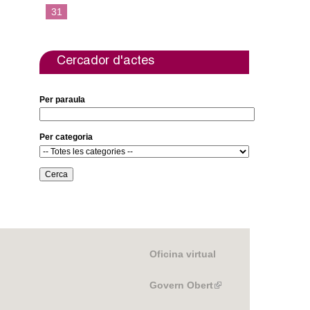
e
t
31
b
t
o
e
o
r
k
Cercador d'actes
Per paraula
Per categoria
Oficina virtual
Govern Obert
(link
is