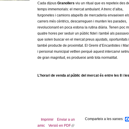
Cada dijous
Granollers
viu un ritual que es repeteix des d
temps immemorials: el mercat ambulant. A trenc d’alba,
furgonetes i camions atapeïts de mercaderia envaeixen el
carrers més cèntrics, descarreguen i munten les parades,
revolucionant en poca estona la rutina diària. Tenen poc 
quatre hores per seduir un públic fidel i també als passavo
que solen buscar en el mercat preus ajustats, oportunitats 
també producte de proximitat. El Gremi d’Encantistes i Ma
i personal municipal vetllen perquè aquest intercanvi setm
de gran magnitud, es produeixi amb tota normalitat.
L'horari de venda al públic del mercat és entre les 8 i les
Comparteix a les xarxes:
Imprimir
Enviar a un
amic
Versió en PDF
(