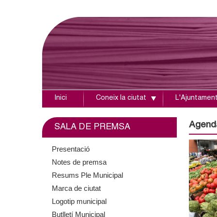
Inici
Coneix la ciutat
L'Ajuntamen
A
j
Agend
SALA DE PREMSA
u
Presentació
Notes de premsa
n
Resums Ple Municipal
t
Marca de ciutat
Logotip municipal
a
Butlletí Municipal