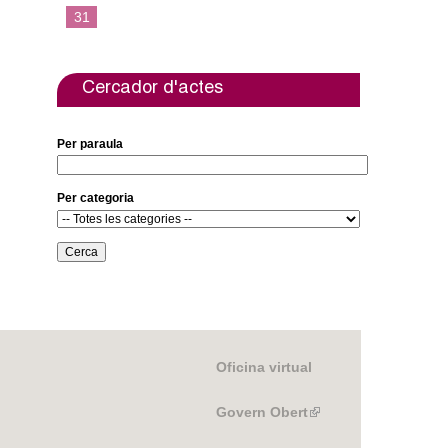
e
t
31
b
t
o
e
o
r
k
Cercador d'actes
Per paraula
Per categoria
Oficina virtual
Govern Obert
(link
is