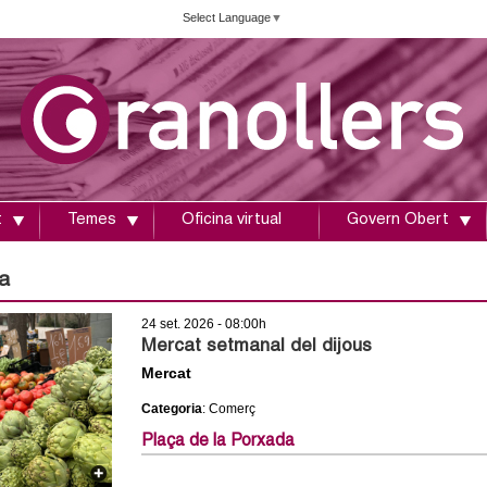
Vés
Select Language
▼
al
contingut
t
Temes
Oficina virtual
Govern Obert
a
24 set. 2026 - 08:00h
Mercat setmanal del dijous
Mercat
Categoria
: Comerç
Plaça de la Porxada