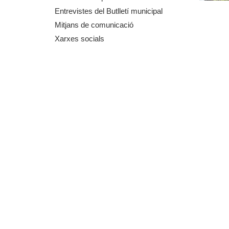
m
Entrevistes del Butlletí municipal
Mitjans de comunicació
e
Xarxes socials
n
t
d
e
G
r
a
n