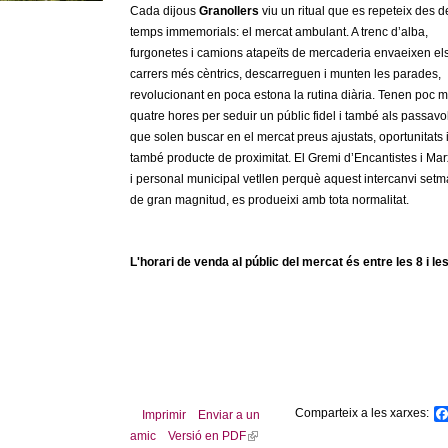
Cada dijous
Granollers
viu un ritual que es repeteix des d
temps immemorials: el mercat ambulant. A trenc d’alba,
furgonetes i camions atapeïts de mercaderia envaeixen el
carrers més cèntrics, descarreguen i munten les parades,
revolucionant en poca estona la rutina diària. Tenen poc 
quatre hores per seduir un públic fidel i també als passavo
que solen buscar en el mercat preus ajustats, oportunitats 
també producte de proximitat. El Gremi d’Encantistes i Ma
i personal municipal vetllen perquè aquest intercanvi setm
de gran magnitud, es produeixi amb tota normalitat.
L'horari de venda al públic del mercat és entre les 8 i les
Comparteix a les xarxes:
Imprimir
Enviar a un
amic
Versió en PDF
(