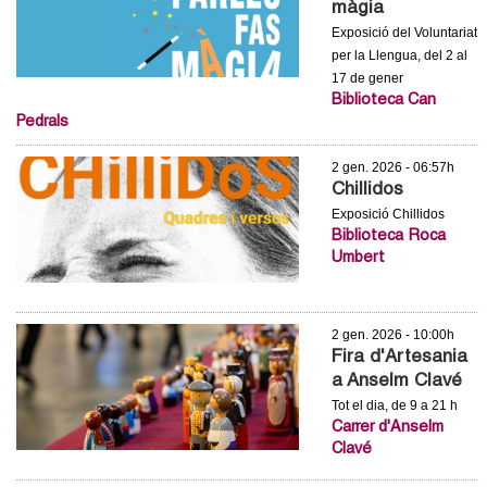
màgia
c
n
Exposició del Voluntariat
e
per la Llengua, del 2 al
t
r
17 de gener
Biblioteca Can
c
d
Pedrals
a
e
2 gen. 2026 - 06:57h
Chillidos
G
Exposició Chillidos
Biblioteca Roca
r
Umbert
a
2 gen. 2026 - 10:00h
n
Fira d'Artesania
a Anselm Clavé
o
Tot el dia, de 9 a 21 h
Carrer d'Anselm
l
Clavé