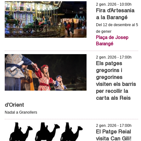
l
2 gen. 2026 - 10:00h
Fira d’Artesania
e
a la Barangé
Del 12 de desembre al 5
r
de gener
Plaça de Josep
s
Barangé
2 gen. 2026 - 17:00h
Els patges
gregorins i
gregorines
visiten els barris
per recollir la
carta als Reis
d’Orient
Nadal a Granollers
2 gen. 2026 - 17:00h
El Patge Reial
visita Can Gili!