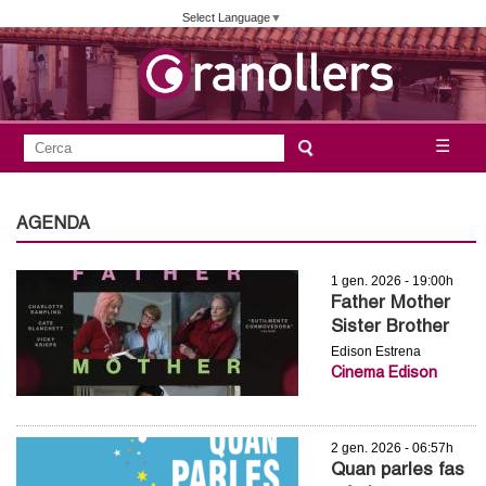
Vés
Select Language
▼
al
contingut
A
C
☰
F
e
j
o
r
c
r
AGENDA
u
a
m
n
1 gen. 2026 - 19:00h
u
Father Mother
l
t
Sister Brother
a
Edison Estrena
a
Cinema Edison
r
i
m
d
2 gen. 2026 - 06:57h
e
e
Quan parles fas