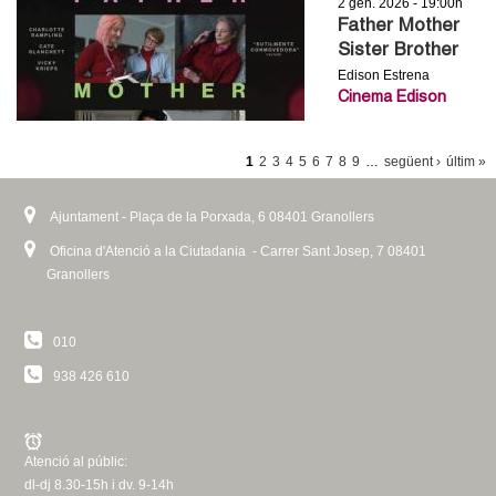
2 gen. 2026 - 19:00h
Father Mother
Sister Brother
Edison Estrena
Cinema Edison
P
1
2
3
4
5
6
7
8
9
…
següent ›
últim »
À
G
Ajuntament - Plaça de la Porxada, 6 08401 Granollers
I
Oficina d'Atenció a la Ciutadania - Carrer Sant Josep, 7 08401
Granollers
N
E
S
010
938 426 610
Atenció al públic:
dl-dj 8.30-15h i dv. 9-14h