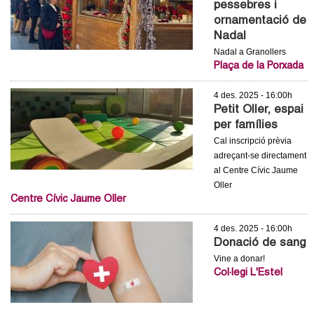
pessebres i
c
n
ornamentació de
e
Nadal
t
r
Nadal a Granollers
c
Plaça de la Porxada
d
a
4 des. 2025 - 16:00h
e
Petit Oller, espai
per famílies
G
Cal inscripció prèvia
adreçant-se directament
r
al Centre Cívic Jaume
Oller
a
Centre Cívic Jaume Oller
n
4 des. 2025 - 16:00h
Donació de sang
o
Vine a donar!
Col·legi L'Estel
l