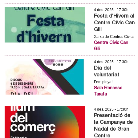
l
4 des. 2025 - 17:30h
e
Festa d'Hivern al
Centre Cívic Can
r
Gili
Xarxa de Centres Cívics
s
Centre Cívic Can
Gili
4 des. 2025 - 17:30h
Dia del
voluntariat
Fem pinya!
Sala Francesc
Tarafa
4 des. 2025 - 17:30h
Presentació de
la Campanya de
Nadal de Gran
Centre