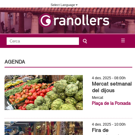
Vés
Select Language
▼
al
contingut
A
C
☰
F
e
j
o
r
c
r
AGENDA
u
a
m
n
4 des. 2025 - 08:00h
u
Mercat setmanal
l
t
del dijous
a
Mercat
a
Plaça de la Porxada
r
i
m
d
4 des. 2025 - 10:00h
e
e
Fira de