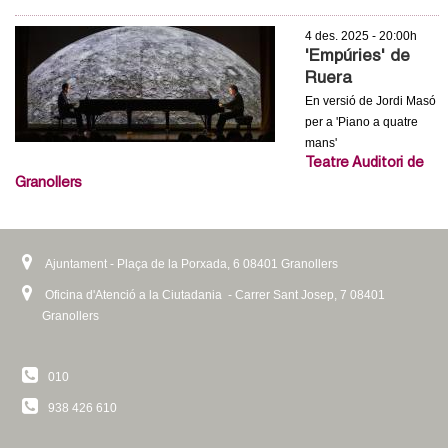
4 des. 2025 - 20:00h
'Empúries' de
Ruera
En versió de Jordi Masó
per a 'Piano a quatre
mans'
Teatre Auditori de
Granollers
Ajuntament - Plaça de la Porxada, 6 08401 Granollers
Oficina d'Atenció a la Ciutadania - Carrer Sant Josep, 7 08401
Granollers
010
938 426 610