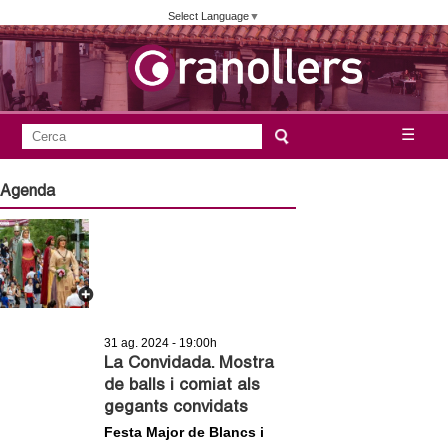
Vés
Select Language
▼
al
contingut
A
C
☰
F
e
j
o
r
Agenda
c
r
u
a
m
n
u
l
t
a
a
31 ag. 2024 - 19:00h
r
La Convidada. Mostra
i
m
de balls i comiat als
d
gegants convidats
e
e
Festa Major de Blancs i