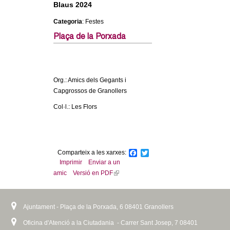
Blaus 2024
c
n
e
Categoria
: Festes
t
r
Plaça de la Porxada
c
d
a
e
Org.: Amics dels Gegants i
Capgrossos de Granollers
G
Col·l.: Les Flors
r
a
Comparteix a les xarxes:
F
T
a
w
Imprimir
Enviar a un
n
c
i
amic
Versió en PDF
(
e
t
l
b
t
o
o
e
i
o
r
n
Ajuntament - Plaça de la Porxada, 6 08401 Granollers
l
k
k
Oficina d'Atenció a la Ciutadania - Carrer Sant Josep, 7 08401
i