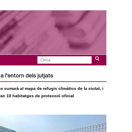
C
F
e
r
 l'entorn dels jutjats
o
c
a
e sumarà al mapa de refugis climàtics de la ciutat, i
r
an 10 habitatges de protecció oficial
m
u
l