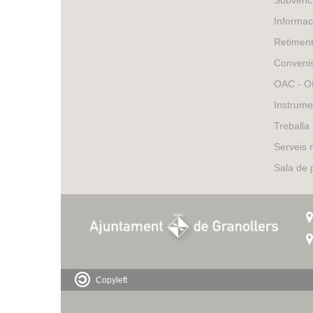
Informac
Retimen
Conveni
OAC - Of
Instrume
Treballa
Serveis 
Sala de
Copyleft