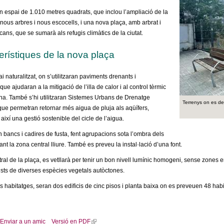
un espai de 1.010 metres quadrats, que inclou l’ampliació de la
nous arbres i nous escocells, i una nova plaça, amb arbrat i
ans, que se sumarà als refugis climàtics de la ciutat.
erístiques de la nova plaça
 naturalitzat, on s’utilitzaran paviments drenants i
e ajudaran a la mitigació de l’illa de calor i al control tèrmic
ona. També s’hi utilitzaran Sistemes Urbans de Drenatge
Terrenys on es des
que permetran retornar més aigua de pluja als aqüífers,
ixí una gestió sostenible del cicle de l’aigua.
an bancs i cadires de fusta, fent agrupacions sota l’ombra dels
ant la zona central lliure. També es preveu la instal·lació d’una font.
ntral de la plaça, es vetllarà per tenir un bon nivell lumínic homogeni, sense zones
rbusts de diverses espècies vegetals autòctones.
ls habitatges, seran dos edificis de cinc pisos i planta baixa on es preveuen 48 habi
Enviar a un amic
Versió en PDF
(