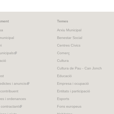
l
i
n
k
ament
Temes
i
sa
Arxiu Municipal
s
e
unicipal
Benestar Social
x
ri
Centres Cívics
t
e
nicipals
(link
Comerç
r
is
ació
Cultura
n
external)
Cultura de Pau - Can Jonch
a
l
ost
Educació
)
edictes i anuncis
(link
Empresa i ocupació
is
 contribuent
Entitats i participació
external)
es i ordenances
Esports
l contractant
(link
Fons europeus
is
ons i ajuts
Habitatge