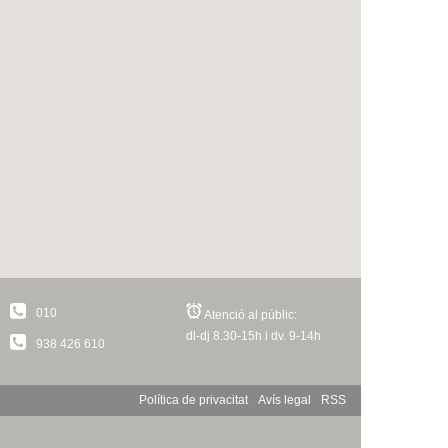
010
Atenció al públic:
dl-dj 8.30-15h i dv. 9-14h
938 426 610
Política de privacitat
Avís legal
RSS