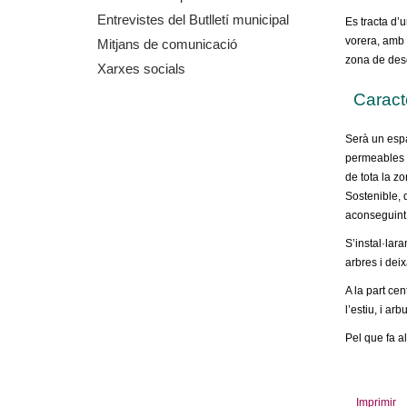
m
Entrevistes del Butlletí municipal
Es tracta d’
vorera, amb 
Mitjans de comunicació
e
zona de desc
Xarxes socials
n
Caract
t
Serà un espai
permeables qu
d
de tota la z
Sostenible, 
e
aconseguint a
S’instal·lar
G
arbres i deix
r
A la part ce
l’estiu, i a
a
Pel que fa a
n
Imprimir