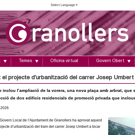
Vés
Select Language
▼
al
contingut
t
Temes
Oficina virtual
Govern Obert
el projecte d’urbanització del carrer Josep Umbert a
e inclou l’ampliació de la vorera, una nova plaça amb arbrat, que s
cció de dos edificis residencials de promoció privada que inclour
2026
Govern Local de l’Ajuntament de Granollers ha aprovat aquest
rojecte d’urbanització del tram del carrer Josep Umbert a tocar