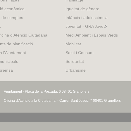
external)
ió econòmica
Igualtat de gènere
t de comptes
Infància i adolescència
s
Joventut - GRA Jove
(link
is
icina d'Atenció Ciutadana
Medi Ambient i Espais Verds
external)
nts de planificació
Mobilitat
 a l'Ajuntament
Salut i Consum
municipals
Solidaritat
 premsa
Urbanisme
Ajuntament - Plaça de la Porxada, 6 08401 Granollers
Oficina d'Atenció a la Ciutadania - Carrer Sant Josep, 7 08401 Granollers