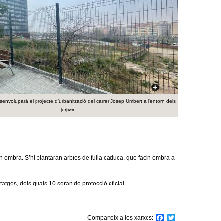
a
r
i
d
e
c
envoluparà el projecte d’urbanització del carrer Josep Umbert a l'entorn dels
jutjats
e
r
c
 en ombra. S’hi plantaran arbres de fulla caduca, que facin ombra a
a
tatges, dels quals 10 seran de protecció oficial.
Comparteix a les xarxes:
F
T