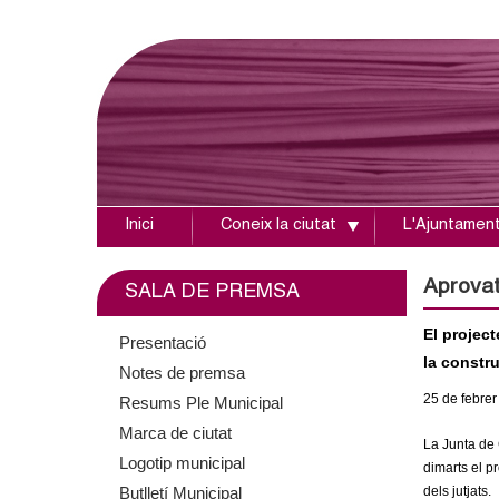
Inici
Coneix la ciutat
L'Ajuntamen
A
j
Aprovat 
SALA DE PREMSA
u
El project
Presentació
la constru
Notes de premsa
n
25
de febrer
Resums Ple Municipal
t
Marca de ciutat
La Junta de 
Logotip municipal
a
dimarts el p
Butlletí Municipal
dels jutjats.