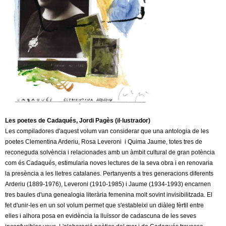
c
n
e
t
r
c
d
a
e
G
r
Les poetes de Cadaqués, Jordi Pagès (il·lustrador)
Les compiladores d'aquest volum van considerar que una antologia de les
a
poetes Clementina Arderiu, Rosa Leveroni i Quima Jaume, totes tres de
reconeguda solvència i relacionades amb un àmbit cultural de gran potència
n
com és Cadaqués, estimularia noves lectures de la seva obra i en renovaria
la presència a les lletres catalanes. Pertanyents a tres generacions diferents
o
Arderiu (1889-1976), Leveroni (1910-1985) i Jaume (1934-1993) encarnen
tres baules d'una genealogia literària femenina molt sovint invisibilitzada. El
fet d'unir-les en un sol volum permet que s'estableixi un diàleg fèrtil entre
l
elles i alhora posa en evidència la lluïssor de cadascuna de les seves