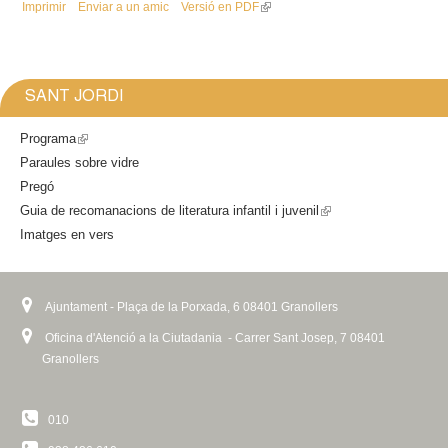
Imprimir
Enviar a un amic
Versió en PDF
(
l
i
n
k
SANT JORDI
i
s
Programa
(
e
Paraules sobre vidre
l
x
Pregó
i
t
Guia de recomanacions de literatura infantil i juvenil
n
(
e
Imatges en vers
k
l
r
i
i
n
a
s
n
l
e
k
Ajuntament - Plaça de la Porxada, 6 08401 Granollers
)
x
i
Oficina d'Atenció a la Ciutadania - Carrer Sant Josep, 7 08401
t
s
Granollers
e
e
r
x
010
n
t