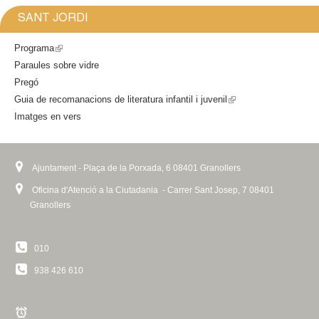
k
SANT JORDI
i
s
Programa
(
e
Paraules sobre vidre
l
x
Pregó
i
t
Guia de recomanacions de literatura infantil i juvenil
n
(
e
Imatges en vers
k
l
r
i
i
n
a
s
n
l
e
k
Ajuntament - Plaça de la Porxada, 6 08401 Granollers
)
x
i
Oficina d'Atenció a la Ciutadania - Carrer Sant Josep, 7 08401
t
s
Granollers
e
e
r
x
010
n
t
a
e
938 426 610
l
r
)
n