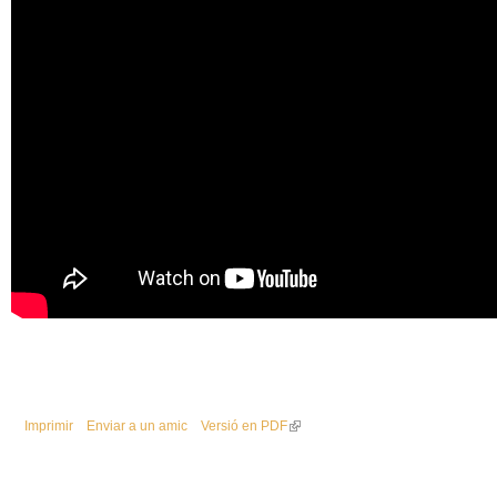
l
e
r
s
Imprimir
Enviar a un amic
Versió en PDF
(
l
i
n