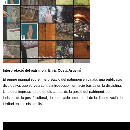
c
n
e
t
r
c
d
a
e
G
r
Interpretació del patrimoni, Enric Costa Argemí
El primer manual sobre interpretació del patrimoni en català, una publicació
a
divulgativa, que serveix com a introducció i formació bàsica en la disciplina.
Una eina imprescindible en els camps de la gestió del patrimoni, del
n
turisme, de la gestió cultural, de l’educació ambiental i de la dinamització del
territori en tots els sentits.
o
l