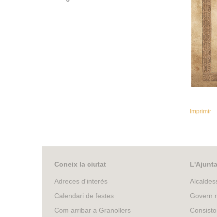
m
s
i
e
n
e
x
k
n
t
i
e
s
t
r
e
n
x
d
a
t
e
Imprimir
l
e
)
r
G
n
r
a
Coneix la ciutat
L'Ajunt
l
a
)
Adreces d'interès
Alcaldes
n
Calendari de festes
Govern m
Com arribar a Granollers
Consisto