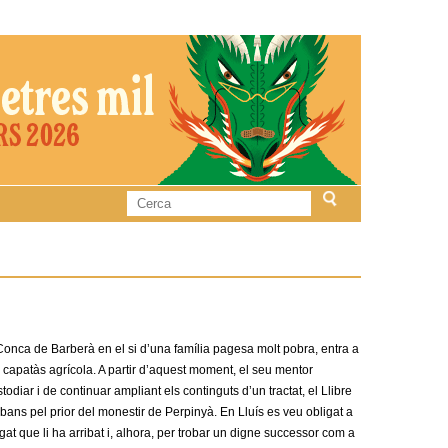
C
F
e
r
o
c
a
r
m
a Conca de Barberà en el si d’una família pagesa molt pobra, entra a
 capatàs agrícola. A partir d’aquest moment, el seu mentor
u
odiar i de continuar ampliant els continguts d’un tractat, el Llibre
 abans pel prior del monestir de Perpinyà. En Lluís es veu obligat a
l
at que li ha arribat i, alhora, per trobar un digne successor com a