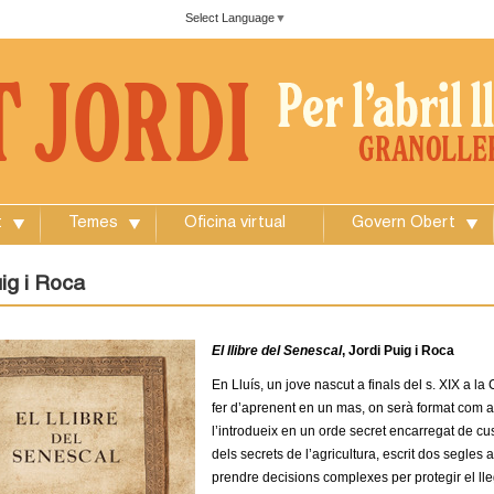
Vés
Select Language
▼
al
contingut
t
Temes
Oficina virtual
Govern Obert
ig i Roca
El llibre del Senescal
, Jordi Puig i Roca
En Lluís, un jove nascut a finals del s. XIX a l
fer d’aprenent en un mas, on serà format com a
l’introdueix en un orde secret encarregat de cust
dels secrets de l’agricultura, escrit dos segles
prendre decisions complexes per protegir el lleg