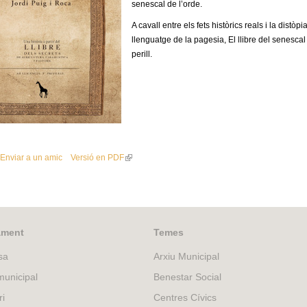
senescal de l’orde.
A cavall entre els fets històrics reals i la distò
llenguatge de la pagesia, El llibre del senescal
perill.
Enviar a un amic
Versió en PDF
(
l
i
n
k
i
ament
Temes
s
sa
Arxiu Municipal
e
x
unicipal
Benestar Social
t
ri
Centres Cívics
e