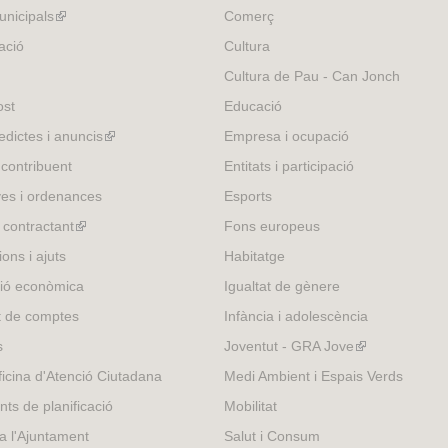
r
nicipals
(link
Comerç
n
is
ació
Cultura
a
external)
Cultura de Pau - Can Jonch
l
)
ost
Educació
edictes i anuncis
(link
Empresa i ocupació
is
 contribuent
Entitats i participació
external)
es i ordenances
Esports
l contractant
(link
Fons europeus
is
ons i ajuts
Habitatge
external)
ió econòmica
Igualtat de gènere
t de comptes
Infància i adolescència
s
Joventut - GRA Jove
(link
is
icina d'Atenció Ciutadana
Medi Ambient i Espais Verds
external)
nts de planificació
Mobilitat
 a l'Ajuntament
Salut i Consum