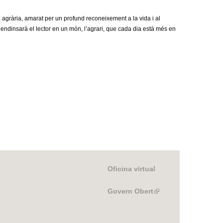
a
pia agrària, amarat per un profund reconeixement a la vida i al
r
 endinsarà el lector en un món, l’agrari, que cada dia està més en
i
d
e
c
e
r
c
Oficina virtual
a
Govern Obert
(link
is
external)