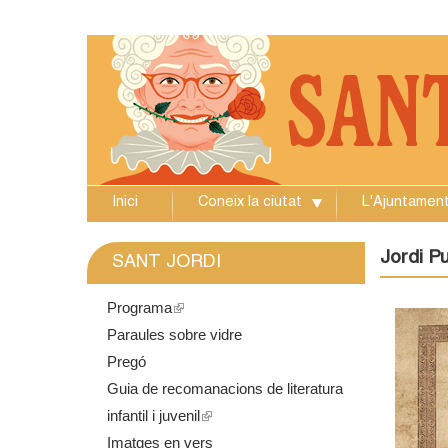
Inici
Coneix la ciutat
L'Ajuntamen
A
j
Jordi Pu
SANT JORDI
u
Programa
(
Paraules sobre vidre
l
n
Pregó
i
t
Guia de recomanacions de literatura
n
infantil i juvenil
k
(
a
Imatges en vers
i
l