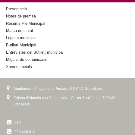
k
k
i
Presentació
s
Notes de premsa
e
Resums Ple Municipal
x
Marca de ciutat
t
Logotip municipal
e
Butlletí Municipal
r
n
Entrevistes del Butlletí municipal
a
Mitjans de comunicació
l
Xarxes socials
)
Ajuntament - Plaça de la Porxada, 6 08401 Granollers
Oficina d'Atenció a la Ciutadania - Carrer Sant Josep, 7 08401
Granollers
010
938 426 610