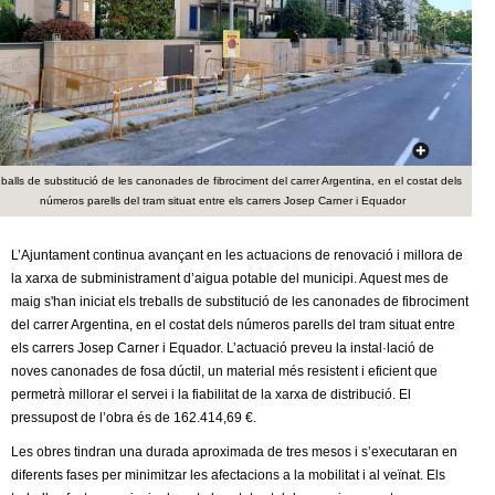
c
n
e
t
r
c
d
a
e
balls de substitució de les canonades de fibrociment del carrer Argentina, en el costat dels
números parells del tram situat entre els carrers Josep Carner i Equador
G
L’Ajuntament continua avançant en les actuacions de renovació i millora de
r
la xarxa de subministrament d’aigua potable del municipi. Aquest mes de
maig s'han iniciat els treballs de substitució de les canonades de fibrociment
a
del carrer Argentina, en el costat dels números parells del tram situat entre
els carrers Josep Carner i Equador. L’actuació preveu la instal·lació de
n
noves canonades de fosa dúctil, un material més resistent i eficient que
permetrà millorar el servei i la fiabilitat de la xarxa de distribució. El
o
pressupost de l’obra és de 162.414,69 €.
l
Les obres tindran una durada aproximada de tres mesos i s’executaran en
diferents fases per minimitzar les afectacions a la mobilitat i al veïnat. Els