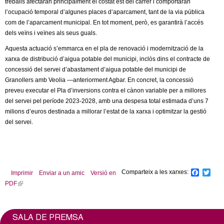
l
treballs afectaran principalment el costat est del carrer i comportaran
l’ocupació temporal d’algunes places d’aparcament, tant de la via pública
com de l’aparcament municipal. En tot moment, però, es garantirà l’accés
e
dels veïns i veïnes als seus guals.
r
Aquesta actuació s’emmarca en el pla de renovació i modernització de la
xarxa de distribució d’aigua potable del municipi, inclòs dins el contracte de
s
concessió del servei d’abastament d’aigua potable del municipi de
Granollers amb Veolia —anteriorment Agbar. En concret, la concessió
preveu executar el Pla d’inversions contra el cànon variable per a millores
del servei pel període 2023-2028, amb una despesa total estimada d’uns 7
milions d’euros destinada a millorar l’estat de la xarxa i optimitzar la gestió
del servei.
Comparteix a les xarxes:
F
T
Imprimir
Enviar a un amic
Versió en
a
w
PDF
(
c
i
l
e
t
b
t
i
o
e
n
SALA DE PREMSA
o
r