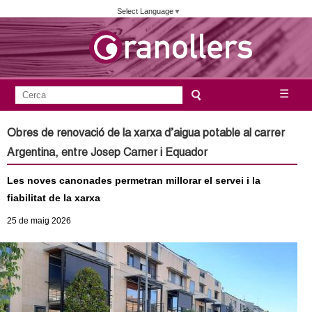
Vés
Select Language
▼
al
contingut
A
C
☰
F
e
j
o
r
Obres de renovació de la xarxa d’aigua potable al carrer
c
r
u
Argentina, entre Josep Carner i Equador
a
m
n
Les noves canonades permetran millorar el servei i la
u
fiabilitat de la xarxa
l
t
25
de maig
2026
a
a
r
i
m
d
e
e