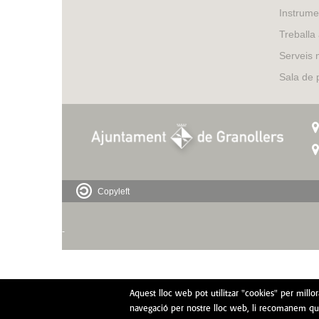
Instrume
Treballa
Serveis 
Sala de
Copyleft
-
Aquest lloc web pot utilitzar "cookies" per millo
navegació per nostre lloc web, li recomanem que