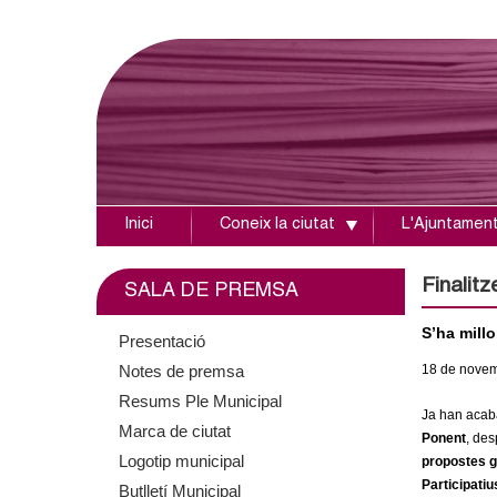
Inici
Coneix la ciutat
L'Ajuntamen
A
j
Finalitz
SALA DE PREMSA
u
S’ha millo
Presentació
Notes de premsa
18
de nove
n
Resums Ple Municipal
Ja han acaba
t
Marca de ciutat
Ponent
, des
Logotip municipal
propostes g
a
Participatiu
Butlletí Municipal