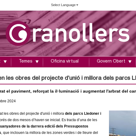
Vés
Select Language
▼
al
contingut
t
Temes
Oficina virtual
Govern Obert
en les obres del projecte d’unió i millora dels parcs 
rat el paviment, reforçat la il·luminació i augmentat l'arbrat del ca
mbre
2024
t les obres del projecte d'unió i millora
dels parcs Lledoner i
prés de dos mesos d’haver-se iniciat. Es tracta d’una de les
uanyadores de la darrera edició dels Pressupostos
s
, que inclouen la millora de les zones verdes i de lleure del