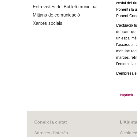
costat del r
m
Entrevistes del Butlletí municipal
Ponent i la u
Mitjans de comunicació
Ponent-Cong
e
Xarxes socials
L’actuació ha
n
del camí que
un espai més
t
l’accessibil
mobilitat re
d
marges, retir
l’entorn i la
e
L’empresa en
G
Imprimir
r
a
Coneix la ciutat
L'Ajunt
n
Adreces d'interès
Alcaldes