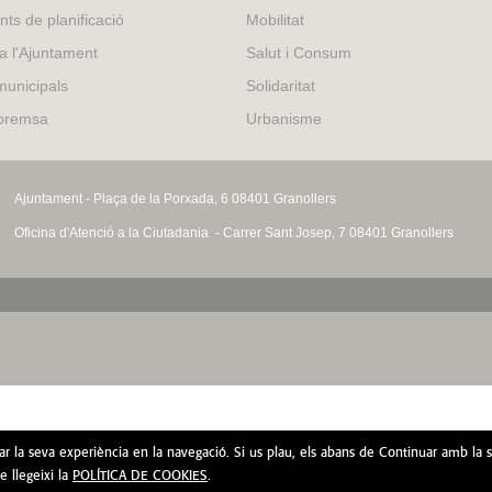
external)
nts de planificació
Mobilitat
 a l'Ajuntament
Salut i Consum
municipals
Solidaritat
 premsa
Urbanisme
Ajuntament - Plaça de la Porxada, 6 08401 Granollers
Oficina d'Atenció a la Ciutadania - Carrer Sant Josep, 7 08401 Granollers
rar la seva experiència en la navegació. Si us plau, els abans de Continuar amb la 
 llegeixi la
POLÍTICA DE COOKIES
.