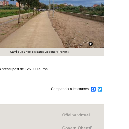
a
r
i
d
e
Camí que uneix els parcs Lledoner i Ponent
c
e
n pressupost de 126.000 euros.
r
c
Comparteix a les xarxes:
F
T
a
w
c
i
a
e
t
b
t
o
e
Oficina virtual
o
r
k
Govern Obert
(link