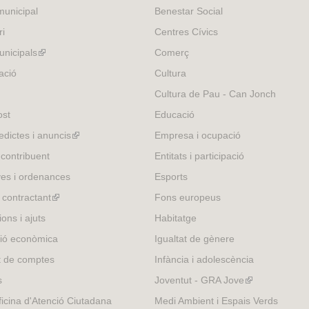
e
unicipal
Benestar Social
x
ri
Centres Cívics
t
e
nicipals
(link
Comerç
r
is
ació
Cultura
n
external)
Cultura de Pau - Can Jonch
a
l
ost
Educació
)
edictes i anuncis
(link
Empresa i ocupació
is
 contribuent
Entitats i participació
external)
es i ordenances
Esports
l contractant
(link
Fons europeus
is
ons i ajuts
Habitatge
external)
ió econòmica
Igualtat de gènere
t de comptes
Infància i adolescència
s
Joventut - GRA Jove
(link
is
icina d'Atenció Ciutadana
Medi Ambient i Espais Verds