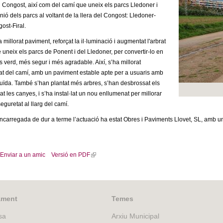
iu Congost, així com del camí que uneix els parcs Lledoner i
nió dels parcs al voltant de la llera del Congost: Lledoner-
ost-Firal.
 millorat paviment, reforçat la il·luminació i augmentat l'arbrat
 uneix els parcs de Ponent i del Lledoner, per convertir-lo en
 verd, més segur i més agradable. Així, s’ha millorat
itat del camí, amb un paviment estable apte per a usuaris amb
duïda. També s’han plantat més arbres, s’han desbrossat els
at les canyes, i s’ha instal·lat un nou enllumenat per millorar
 seguretat al llarg del camí.
carregada de dur a terme l’actuació ha estat Obres i Paviments Llovet, SL, amb u
Enviar a un amic
Versió en PDF
(
l
i
n
k
ament
Temes
i
sa
Arxiu Municipal
s