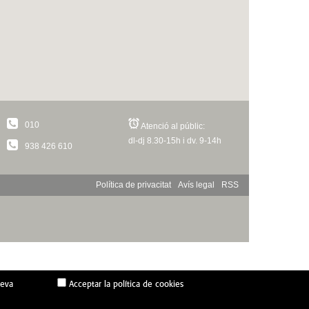
010
Atenció al públic:
dl-dj 8.30-15h i dv. 9-14h
938 426 610
Política de privacitat
Avís legal
RSS
seva
Acceptar la política de cookies