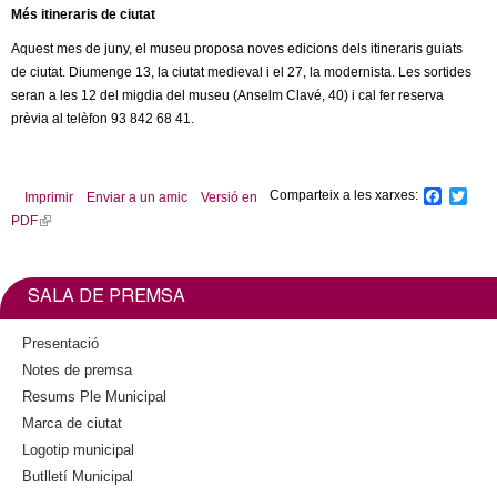
l
Més itineraris de ciutat
Aquest mes de juny, el museu proposa noves edicions dels itineraris guiats
e
de ciutat. Diumenge 13, la ciutat medieval i el 27, la modernista. Les sortides
seran a les 12 del migdia del museu (Anselm Clavé, 40) i cal fer reserva
r
prèvia al telèfon 93 842 68 41.
s
Comparteix a les xarxes:
F
T
Imprimir
Enviar a un amic
Versió en
a
w
PDF
(
c
i
l
e
t
b
t
i
o
e
n
SALA DE PREMSA
o
r
k
k
i
Presentació
s
Notes de premsa
e
Resums Ple Municipal
x
Marca de ciutat
t
Logotip municipal
e
Butlletí Municipal
r