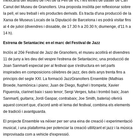
mexicana del Museu de l'Art de la Pell de Vic i les eines de baster de Can
c
n
Canut del Museu de Granollers. Una proposta insòlita per reflexionar sobre
e
la pell, el seu treball i els productes derivats. Es tracta d'una producció de la
t
Xarxa de Museus Locals de la Diputació de Barcelona i es podrà visitar fins
r
al 4 de juliol (divendres i dissabte, de 17.30 h a 20.30 h; diumenge, d'11 h a
c
14 h).
d
a
Estrena de Setantacinc en el marc del Festival de Jazz
e
Inclòs al 20è Festival de Jazz de Granollers, el museu acollirà el divendres
11 de juny a les deu del vespre l'estrena de Setantacinc, una producció de
G
Joan Sanmartí especial per al festival que s'estructura en set parts
inspirades en composicions cèlebres de jazz, des dels anys trenta fins a
r
principis del segle XXI. La formació JazzGranollers Ensemble (Mathias
Broede, harmònica i piano; Juan de Diego, flughel i trompeta; Xavier
a
Figuerola, clarinet baix i saxo tenor; Sergi Verges, tuba i trombó baix; Joan
Sanmartí, guitarra; Jordi Gaspar, contrabaix; Joe Smith, bateria) oferirà
n
aquest concert que, d'acord amb el lema del festival, combina els elements
de tradició i avantguarda.
o
El projecte Ensemble va néixer per ser una eina de creació i experimentació
l
musical, i una plataforma per potenciar la creació utilitzant el jazz i la música
improvisada com a vehicle d'expressió.