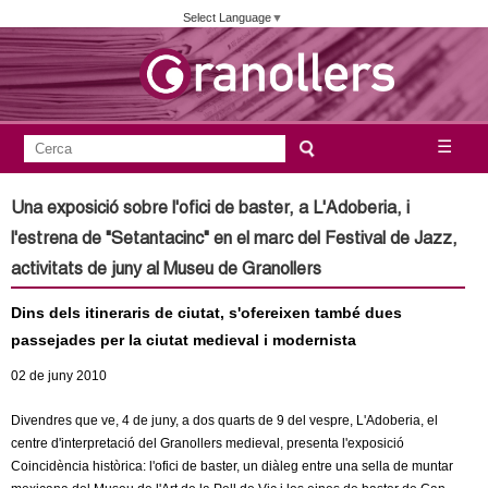
Vés
Select Language
▼
al
contingut
A
C
☰
F
e
j
o
r
Una exposició sobre l'ofici de baster, a L'Adoberia, i
c
r
u
l'estrena de "Setantacinc" en el marc del Festival de Jazz,
a
m
activitats de juny al Museu de Granollers
n
u
Dins dels itineraris de ciutat, s'ofereixen també dues
l
t
passejades per la ciutat medieval i modernista
a
a
02
de juny
2010
r
i
m
Divendres que ve, 4 de juny, a dos quarts de 9 del vespre, L'Adoberia, el
d
centre d'interpretació del Granollers medieval, presenta l'exposició
e
Coincidència històrica: l'ofici de baster, un diàleg entre una sella de muntar
e