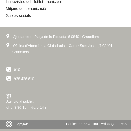
n
Entrevistes del Butlletí municipal
a
Mitjans de comunicació
l
Xarxes socials
)
Ajuntament - Plaça de la Porxada, 6 08401 Granollers
Oficina d'Atenció a la Ciutadania - Carrer Sant Josep, 7 08401
Granollers
010
938 426 610
Atenció al públic:
dl-dj 8.30-15h i dv. 9-14h
Política de privacitat
Avís legal
RSS
Copyleft