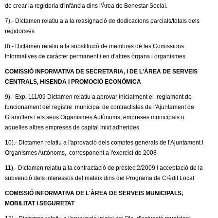
l
de crear la regidoria d'infància dins l'Àrea de Benestar Social.
7).- Dictamen relatiu a a la reasignació de dedicacions parcials/totals dels
e
regidors/es
r
8).- Dictamen relatiu a la substitució de membres de les Comissions
Informatives de caràcter permanent i en d'altres òrgans i organismes.
s
COMISSIÓ INFORMATIVA DE SECRETARIA, I DE L'ÀREA DE SERVEIS
CENTRALS, HISENDA I PROMOCIÓ ECONÒMICA
9).- Exp. 111/09 Dictamen relatiu a aprovar inicialment el reglament de
funcionament del registre municipal de contractistes de l'Ajuntament de
Granollers i els seus Organismes Autònoms, empreses municipals o
aquelles altres empreses de capital mixt adherides.
10).- Dictamen relatiu a l'aprovació dels comptes generals de l'Ajuntament i
Organismes Autònoms, corresponent a l'exercici de 2008
11).- Dictamen relatiu a la contractació de préstec 2/2009 i acceptació de la
subvenció dels interessos del mateix dins del Programa de Crèdit Local
COMISSIÓ INFORMATIVA DE L'ÀREA DE SERVEIS MUNICIPALS,
MOBILITAT I SEGURETAT