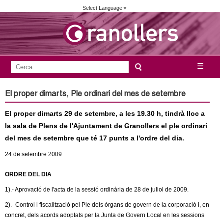
Vés
Select Language
▼
al
contingut
A
C
☰
F
e
j
o
r
El proper dimarts, Ple ordinari del mes de setembre
c
r
u
a
El proper dimarts 29 de setembre, a les 19.30 h, tindrà lloc a
m
n
la sala de Plens de l'Ajuntament de Granollers el ple ordinari
u
del mes de setembre que té 17 punts a l'ordre del dia.
l
t
24
de setembre
2009
a
a
r
ORDRE DEL DIA
i
m
1).- Aprovació de l'acta de la sessió ordinària de 28 de juliol de 2009.
d
2).- Control i fiscalització pel Ple dels òrgans de govern de la corporació i, en
e
e
concret, dels acords adoptats per la Junta de Govern Local en les sessions