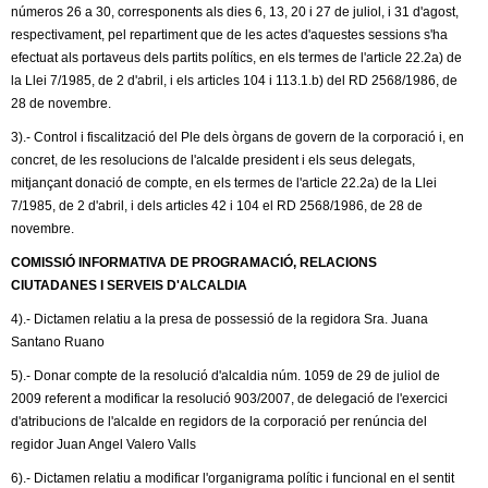
c
números 26 a 30, corresponents als dies 6, 13, 20 i 27 de juliol, i 31 d'agost,
n
respectivament, pel repartiment que de les actes d'aquestes sessions s'ha
e
efectuat als portaveus dels partits polítics, en els termes de l'article 22.2a) de
t
r
la Llei 7/1985, de 2 d'abril, i els articles 104 i 113.1.b) del RD 2568/1986, de
c
28 de novembre.
d
a
3).- Control i fiscalització del Ple dels òrgans de govern de la corporació i, en
concret, de les resolucions de l'alcalde president i els seus delegats,
e
mitjançant donació de compte, en els termes de l'article 22.2a) de la Llei
7/1985, de 2 d'abril, i dels articles 42 i 104 el RD 2568/1986, de 28 de
G
novembre.
r
COMISSIÓ INFORMATIVA DE PROGRAMACIÓ, RELACIONS
CIUTADANES I SERVEIS D'ALCALDIA
a
4).- Dictamen relatiu a la presa de possessió de la regidora Sra. Juana
Santano Ruano
n
5).- Donar compte de la resolució d'alcaldia núm. 1059 de 29 de juliol de
o
2009 referent a modificar la resolució 903/2007, de delegació de l'exercici
d'atribucions de l'alcalde en regidors de la corporació per renúncia del
l
regidor Juan Angel Valero Valls
6).- Dictamen relatiu a modificar l'organigrama polític i funcional en el sentit