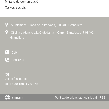
a
Mitjans de comunicació
l
Xarxes socials
)
Ajuntament - Plaça de la Porxada, 6 08401 Granollers
Oficina d'Atenció a la Ciutadania - Carrer Sant Josep, 7 08401
Granollers
010
938 426 610
Atenció al públic:
dl-dj 8.30-15h i dv. 9-14h
Política de privacitat
Avís legal
RSS
Copyleft