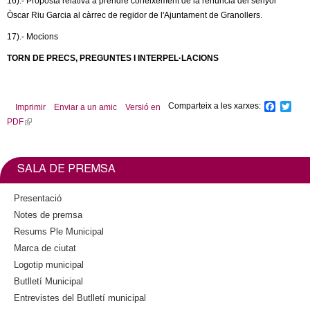
16).- Proposta relativa a prendre coneixement de la renúncia del senyor
Òscar Riu Garcia al càrrec de regidor de l'Ajuntament de Granollers.
17).- Mocions
TORN DE PRECS, PREGUNTES I INTERPEL·LACIONS
Comparteix a les xarxes:
F
T
Imprimir
Enviar a un amic
Versió en
a
w
PDF
(
c
i
l
e
t
b
t
i
o
e
n
SALA DE PREMSA
o
r
k
k
i
Presentació
s
Notes de premsa
e
Resums Ple Municipal
x
Marca de ciutat
t
Logotip municipal
e
Butlletí Municipal
r
n
Entrevistes del Butlletí municipal