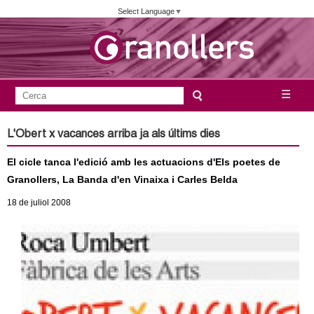
Vés
Select Language
▼
al
contingut
A
C
☰
F
e
j
o
r
L'Obert x vacances arriba ja als últims dies
c
r
u
a
El cicle tanca l'edició amb les actuacions d'Els poetes de
m
n
Granollers, La Banda d'en Vinaixa i Carles Belda
u
18
de juliol
2008
l
t
a
a
r
i
m
d
e
e