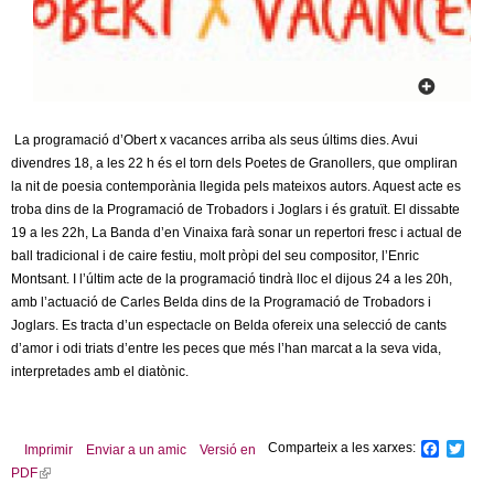
c
n
e
t
r
c
d
a
La programació d’Obert x vacances arriba als seus últims dies. Avui
divendres 18, a les 22 h és el torn dels Poetes de Granollers, que ompliran
e
la nit de poesia contemporània llegida pels mateixos autors. Aquest acte es
troba dins de la Programació de Trobadors i Joglars i és gratuït. El dissabte
G
19 a les 22h, La Banda d’en Vinaixa farà sonar un repertori fresc i actual de
ball tradicional i de caire festiu, molt pròpi del seu compositor, l’Enric
r
Montsant. I l’últim acte de la programació tindrà lloc el dijous 24 a les 20h,
amb l’actuació de Carles Belda dins de la Programació de Trobadors i
a
Joglars. Es tracta d’un espectacle on Belda ofereix una selecció de cants
d’amor i odi triats d’entre les peces que més l’han marcat a la seva vida,
n
interpretades amb el diatònic.
o
Comparteix a les xarxes:
F
T
l
Imprimir
Enviar a un amic
Versió en
a
w
PDF
(
c
i