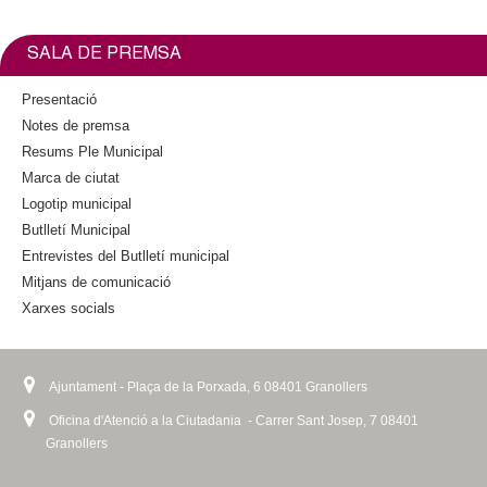
l
l
e
t
b
t
i
o
e
n
e
SALA DE PREMSA
o
r
k
k
i
r
Presentació
s
Notes de premsa
e
s
Resums Ple Municipal
x
Marca de ciutat
t
Logotip municipal
e
Butlletí Municipal
r
n
Entrevistes del Butlletí municipal
a
Mitjans de comunicació
l
Xarxes socials
)
Ajuntament - Plaça de la Porxada, 6 08401 Granollers
Oficina d'Atenció a la Ciutadania - Carrer Sant Josep, 7 08401
Granollers