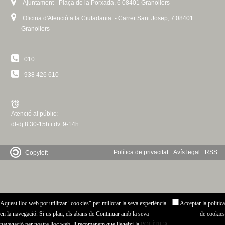
Ajuntament - Plaça de la Porxada, 6 08401 Granollers
Oficina d'Atenció a la Ciutadania - Carrer Sant Josep, 7 08401
Granollers
010
938 426 610
Atenció al públic:
dl-dj 8.30-15h i dv. 9-14h
Política de privacitat
Avís legal
RSS
Copyleft
-
Aquest lloc web pot utilitzar "cookies" per millorar la seva experiència
Acceptar la política
en la navegació. Si us plau, els abans de Continuar amb la seva
de cookies
navegació per nostre lloc web, li recomanem que llegeixi la
POLÍTICA