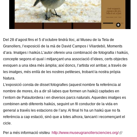
c
n
e
t
r
c
d
a
Del 28 d’agost fins el 5 d’octubre tindrà lloc, al Museu de la Tela de
e
Granollers, l’exposició de la mà de David Campos i Vilardebò, Moments
d’ara. Imatges i haikús.L’autor ofereix una combinació de fotografia i haikús,
G
concepte segons el qual i mitjançant una associació d’idees, certs objectes
evoquen a una idea més àmplia; així doncs, l’artista vol arribar, a través de
les imatges, més enllà de les nostres petiteses, trobant la nostra pròpia
r
Natura.
L’exposició consta de disset fotografies (aquest nombre fa referència al
a
nombre de mores, és a dir síl·labes que formen un haikú) captades en
l’entorn de Palautordera i en diversos parcs naturals. Aquestes imatges es
n
combinen amb diferents haikús, seguint un fil conductor de la vida en
general a través les estacions de l’any. Al final hi ha un haikú que no fa
o
referència a cap estació, sinó que a totes alhora, tancant i recomençant el
cicle.
l
Per a més informació visiteu
http://www.museugranollersciencies.org/
(