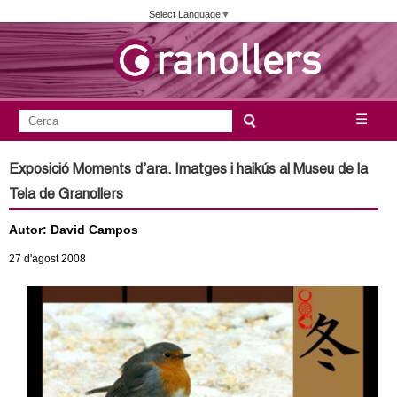
Vés
Select Language
▼
al
contingut
A
C
☰
F
e
j
o
r
Exposició Moments d’ara. Imatges i haikús al Museu de la
c
r
u
Tela de Granollers
a
m
n
Autor: David Campos
u
l
27
d'agost
2008
t
a
a
r
i
m
d
e
e