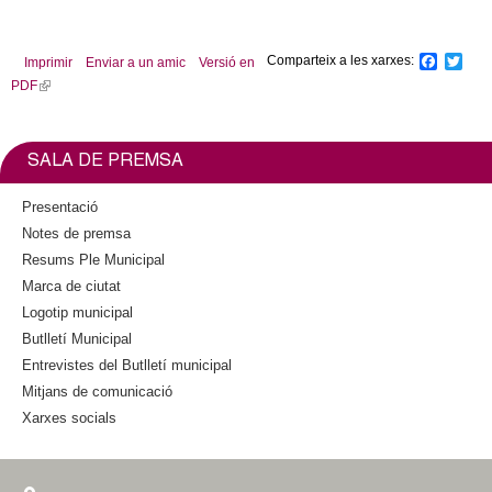
l
l
i
e
n
Comparteix a les xarxes:
F
T
Imprimir
Enviar a un amic
Versió en
k
a
w
PDF
(
c
i
r
i
l
e
t
s
b
t
i
s
e
o
e
n
SALA DE PREMSA
o
r
x
k
k
t
i
Presentació
e
s
Notes de premsa
r
e
Resums Ple Municipal
n
x
a
Marca de ciutat
t
l
Logotip municipal
e
)
Butlletí Municipal
r
n
Entrevistes del Butlletí municipal
a
Mitjans de comunicació
l
Xarxes socials
)