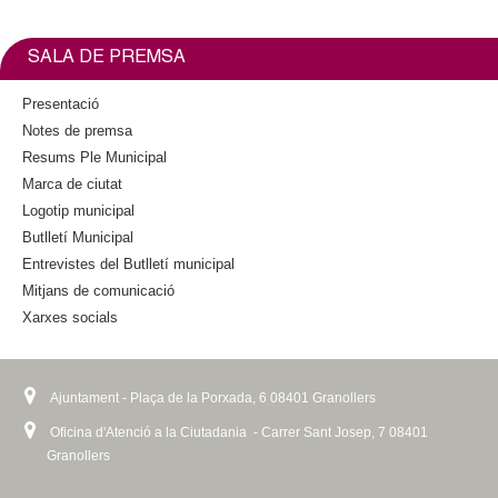
l
l
e
t
b
t
i
o
e
e
n
SALA DE PREMSA
o
r
k
k
i
r
Presentació
s
Notes de premsa
e
s
Resums Ple Municipal
x
Marca de ciutat
t
Logotip municipal
e
Butlletí Municipal
r
n
Entrevistes del Butlletí municipal
a
Mitjans de comunicació
l
Xarxes socials
)
Ajuntament - Plaça de la Porxada, 6 08401 Granollers
Oficina d'Atenció a la Ciutadania - Carrer Sant Josep, 7 08401
Granollers