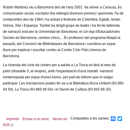
c
n
Rubén Martínez viu a Barcelona des de l'any 2001. Va néixer a Caracas, és
e
comunicador social, escriptor (ha obtingut diversos premis) i guionista. Fa de
t
r
contacontes des de 1984 i ha actuat a festivals de Colòmbia, Egipte, Israel,
Grècia, Xile i Espanya. També ha dirigit grups de teatre i ha fet de tallerista
c
d
de narració oral per la Universitat de Barcelona, el col·legi d'Educadors/es
a
Socials de Barcelona, centres cívics,... És professor del programa Atrapa la
e
paraula, del Consorci de Biblioteques de Barcelona i coordina un espai
lliure per explicar i escoltar contes al Centre Cívic Pati Llimona de
G
Barcelona.
La cloenda del cicle de contes per a adults a La Troca es farà al mes de
r
juliol (dissabte 3, al vespre), amb l'organització d'una marató -narració
ininterropuda per espai d'unes hores- per part de tothom que hi vulgui
a
participar. Les inscripcions poden fer-se a la Biblioteca Roca Umbert (93 860
44 50), La Troca (93 860 48 54) i el Servei de Cultura (93 842 68 20).
n
o
l
Comparteix a les xarxes:
F
T
Imprimir
Enviar a un amic
Versió en
a
w
PDF
(
c
i