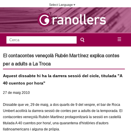
Vés
Select Language
▼
al
contingut
A
C
☰
F
e
j
o
r
El contacontes veneçolà Rubén Martínez explica contes
c
r
u
per a adults a La Troca
a
m
n
Aquest dissabte hi ha la darrera sessió del cicle, titulada "A
u
40 cuentos por hora"
l
t
27
de maig
2010
a
a
r
Dissabte que ve, 29 de maig, a dos quarts de 9 del vespre, el bar de Roca
i
Umbert acollirà la darrera sessió de contes per a adults de la temporada. El
m
contacontes veneçolà Rubén Martínez protagonitzarà la sessió en castellà
d
titulada A 40 cuentos por hora!, una quarantena d'històries d'autors
e
e
llatinoamericans i alguna de pròpia.