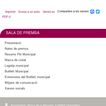
Comparteix a les xarxes:
F
T
Imprimir
Enviar a un amic
Versió en
a
w
PDF
(
c
i
l
e
t
b
t
i
o
e
n
SALA DE PREMSA
o
r
k
k
i
Presentació
s
Notes de premsa
e
Resums Ple Municipal
x
Marca de ciutat
t
Logotip municipal
e
Butlletí Municipal
r
n
Entrevistes del Butlletí municipal
a
Mitjans de comunicació
l
Xarxes socials
)
Ajuntament - Plaça de la Porxada, 6 08401 Granollers