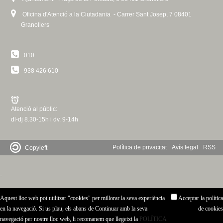
Oficina d'Atenció a la Ciutadania - Carrer Sant Josep, 7 08401
Granollers
010
938 426 610
Atenció al públic:
dl-dj 8.30-15h i dv. 9-14h
Política de privacitat
Avís legal
RSS
Copyleft
-
Aquest lloc web pot utilitzar "cookies" per millorar la seva experiència
Acceptar la política
en la navegació. Si us plau, els abans de Continuar amb la seva
de cookies
navegació per nostre lloc web, li recomanem que llegeixi la
POLÍTICA