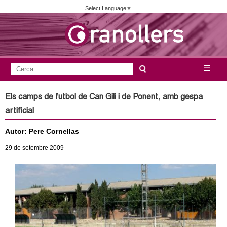
Vés
Select Language
▼
al
contingut
A
C
☰
F
e
j
o
r
Els camps de futbol de Can Gili i de Ponent, amb gespa
c
r
u
artificial
a
m
n
Autor: Pere Cornellas
u
l
29
de setembre
2009
t
a
a
r
i
m
d
e
e