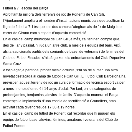
l
Futbol a 7 i escola del Barça
e
Aprofitant la millora dels terrenys de joc de Ponent i de Can Gili,
l’Ajuntament ampliarà el nombre d’instal·lacions municipals que acolliran la
r
lliga de futbol a 7. I és que tots dos camps s’afegiran als de 1r de Maig i del
carrer de Girona com a espais d’aquesta competició.
s
En el cas del camp municipal de Can Gili, a més, cal tenir en compte que,
des de l’any passat, hi juga un altre club, a més dels equips del barri. Així,
als ja tradicionals partits dels conjunts de base, de veterans i de fèmines del
Club de Futbol Finsobe, s’hi afegeixen els enfrontaments del Club Deportivo
Santa Cruz.
A tot plegat, a partir del proper mes d’octubre, s’hi ha de sumar una altra
novetat destacada al camp de futbol de Can Gili. El Futbol Cub Barcelona ha
previst en aquest terreny de joc un curs de formació de tècnica esportiva per
a nens i nenes d’entre 6 i 14 anys d’edat. Per tant, en les categories de
prebenjamins, benjamins, alevins i infantils. D’aquesta manera, el Barça
comença la implantació d’una escola de tecnificació a Granollers, amb
activitat cada divendres, de 17.30 a 19 hores.
En el cas del camp de futbol de Ponent, cal recordar que hi juguen els
equips de futbol base, alevins, fèmines, amateurs i veterans del Club de
Futbol Ponent.