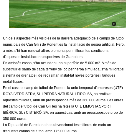
c
n
e
t
r
c
d
a
Un dels aspectes més visibles de la darrera adequació dels camps de futbol
e
municipals de Can Gili i de Ponent és la instal·lació de gespa artificial. Però,
a més, s’hi han renovat altres elements per millorar les condicions
G
d'aquestes instal·lacions esportives de Granollers.
En ambdós casos, s’ha actuat en una superfície de 5.000 m2. A més de
substituir el sauló de cada terreny de joc per herba simulada, s'ha millorat el
r
sistema de drenatge i de rec i s'han instal·lat noves porteries i tanques
metàl·liques.
a
En el cas del camp de futbol de Ponent, la unió temporal d'empreses (UTE)
ROYALVERD SERV, SL i PIEDRA NATURAL LEIRO, SA, ha realitzat
n
aquestes millores, amb un pressupost de més de 360.000 euros. Les obres
del camp de futbol de Can Gili les ha fetes la UTE LIMONTA SPORT
o
IBÉRICA, SL i CISTERÓ, SA, en aquest cas, amb un pressupost de prop de
350.000 euros.
l
La Diputació de Barcelona ha subvencionat les millores de cada un
d'aquests camps de futbol amb 175.000 euros.