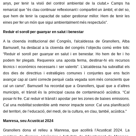
anys, per tenir la visió del control ambiental de la ciutat.» Camps ha
remarcat que “és clau continuar reflexionant i compartint un àmbit, el del so,
que hem de tenir la capacitat de saber gestionar millor. Hem de tenir les
eines per fer un món que sigui ambientalment més respectuós”.
Reduir el soroll per guanyar en salut i benestar
A la cloenda institucional del Congrés, l'alcaldessa de Granollers, Alba
Barnusell, ha destacat a la cloenda del congrés l’objectiu comú entre tots:
“Reduir el soroll per guanyar en salut i en benestar. Ho hem de fer i ho
podem fer plegats. Requereix una aposta ferma, destinar-hi els recursos
tècnics i econòmics necessaris i ser valents”. L'alcaldessa ha subratllat els
dos dies de directrius i estratègies comunes i conjuntes que ens facin
avançar cap al camí correcte perquè cada vegada som més conscients que
cal un canvi”. Barnusell ha recordat que a Granollers, igual que a d’altres
municipis, el trànsit és la principal causa de contaminació acústica. “Cal
posar-hi fre. Cal reduir el trànsit i apostar per les zones de baixes emissions.
Cal una mobilitat sostenible amb menor impacte sonor. Cal una planificació
del territori, de l’educació, del medi, de la cultura, en clau, també, acústica."
Manresa, seu Acusticat 2024
Granollers dona el relleu a Manresa, que acollirà l’Acusticat 2024. La