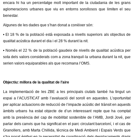
l
encara hi ha un percentatge molt important de la ciutadania de les grans
aglomeracions urbanes que viu en entorns sorollosos que limiten el seu
e
benestar.
Algunes de les dades que s’han donat a conèixer són:
r
• El 18 % de la població està exposada a nivells superiors als objectius de
s
qualitat acústica durant el dia i el 28 % durant la nit.
• Només el 22 % de la població gaudeix de nivells de qualitat acústica per
sota dels valors considerats com a zona tranquil·la urbana durant la nit, que
serien valors equiparables als que recomana l’OMS.
Objectiu: millora de la qualitat de l’aire
La implementació de les ZBE a les principals ciutats també ha tingut un
espai a l’ACUSTICAT amb l’avaluació del soroll en aquestes. L’oportunitat
per aplicar actuacions de reducció de l’impacte acústic del trànsit en aquests
àmbits urbans ha estat objecte de d’un interessant repte que ha comptat
amb la presència del cap de mobilitat sostenible de l’AMB, Jordi Jové, per
parlar dels canvis que ha significat en el parc circulant barceloní, i el cas de
Granollers, amb Marta Chillida, tècnica de Medi Ambient i Espais Verds que
s’ha posat èmfasi en la necessitat de coordinació dels desplaçaments diaris