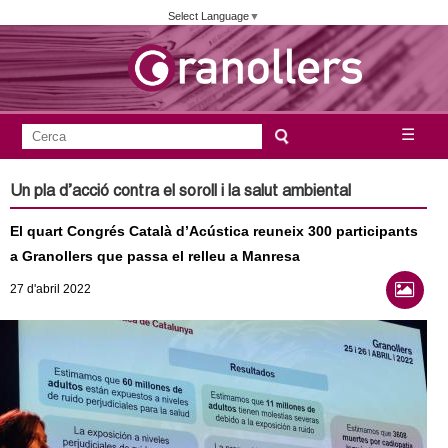
Vés
Select Language
▼
al
contingut
A
C
☰
F
e
j
o
r
Un pla d’acció contra el soroll i la salut ambiental
c
r
u
a
El quart Congrés Català d’Acústica reuneix 300 participants
m
n
a Granollers que passa el relleu a Manresa
u
27
d'abril
2022
l
t
a
a
r
i
m
d
e
e