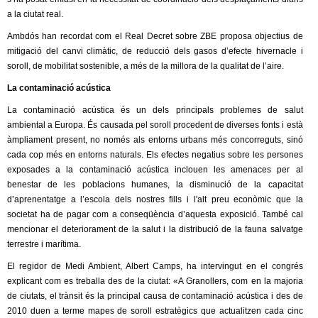
a la ciutat real.
Ambdós han recordat com el Real Decret sobre ZBE proposa objectius de
mitigació del canvi climàtic, de reducció dels gasos d’efecte hivernacle i
soroll, de mobilitat sostenible, a més de la millora de la qualitat de l’aire.
La contaminació acústica
La contaminació acústica és un dels principals problemes de salut
ambiental a Europa. És causada pel soroll procedent de diverses fonts i està
àmpliament present, no només als entorns urbans més concorreguts, sinó
cada cop més en entorns naturals. Els efectes negatius sobre les persones
exposades a la contaminació acústica inclouen les amenaces per al
benestar de les poblacions humanes, la disminució de la capacitat
d’aprenentatge a l’escola dels nostres fills i l'alt preu econòmic que la
societat ha de pagar com a conseqüència d’aquesta exposició. També cal
mencionar el deteriorament de la salut i la distribució de la fauna salvatge
terrestre i marítima.
El regidor de Medi Ambient, Albert Camps, ha intervingut en el congrés
explicant com es treballa des de la ciutat: «A Granollers, com en la majoria
de ciutats, el trànsit és la principal causa de contaminació acústica i des de
2010 duen a terme mapes de soroll estratègics que actualitzen cada cinc