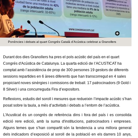
c
n
e
t
r
c
d
a
Ponències i debats al quart Congrés Català d’Acústica celebrat a Granollers
e
Durant dos dies Granollers ha pres el pols acústic del país en el quart
G
Congrés d'Acústica de Catalunya. La quarta edició de l’ACUSTICAT ha
comptat amb l’assistència de prop de 300 persones 19 gestors de diferents
r
sessions repartides en 6 àrees diferents que han transcorregut en 4 sales
propiciant noves sinèrgies i comissions de treball. 17 patrocinadors (9 Gold i
a
8 Silver) i una concurreguda Fira d’expositors.
Reflexions, estudis del soroll i mesures que redueixin l’impacte acústic s’han
n
posat sobre la taula, a més d’activitats i debats a l’entorn de l’acústica.
o
L'Acusticat és un congrés de referència dins i fora del país i es consolida
edició rere edició, amb la suma d'institucions, patrocinadors i empreses.
l
Alguns temes que s’han compartit són la tendencia a una millora general
dels indicadors d’exposició al soroll de la població en els darrers 10 anys,