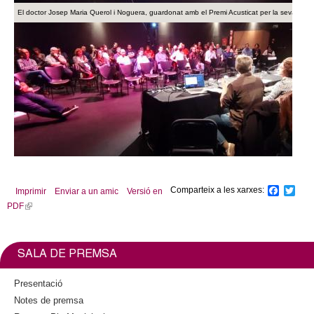
El doctor Josep Maria Querol i Noguera, guardonat amb el Premi Acusticat per la seva traject
Comparteix a les xarxes:
F
T
Imprimir
Enviar a un amic
Versió en
a
w
PDF
(
c
i
l
e
t
b
t
i
o
e
n
SALA DE PREMSA
o
r
k
k
i
Presentació
s
Notes de premsa
e