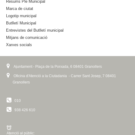
Resums Ple Municipal
x
Marca de ciutat
t
Logotip municipal
e
Butlletí Municipal
r
n
Entrevistes del Butlletí municipal
a
Mitjans de comunicació
l
Xarxes socials
)
Ajuntament - Plaça de la Porxada, 6 08401 Granollers
Oficina d'Atenció a la Ciutadania - Carrer Sant Josep, 7 08401
Granollers
010
938 426 610
Atenció al públic: