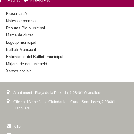
SALA DE PREMSA
o
r
k
k
i
Presentació
s
Notes de premsa
e
Resums Ple Municipal
x
Marca de ciutat
t
Logotip municipal
e
Butlletí Municipal
r
n
Entrevistes del Butlletí municipal
a
Mitjans de comunicació
l
Xarxes socials
)
Ajuntament - Plaça de la Porxada, 6 08401 Granollers
Oficina d'Atenció a la Ciutadania - Carrer Sant Josep, 7 08401
Granollers
010