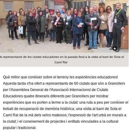
c
n
e
t
r
c
d
a
e
ls representants de les ciutats educadores en la parada final a la visita al barri de Sota el
G
Camí Ral
r
Què millor que conèixer sobre el terreny les experiències educadores!
Aquesta tarda s'ha ofert a representants de 60 ciutats que són a Granollers
a
per l'Assemblea General de l'Associació Internacionsl de Ciutats
Educadores quatre itineraris diferents per Granollers per mostrar
n
experiències que es porten a terme a la ciutat: una ruta a peu per conèixer el
treball de recuperació de memòria històrica; una visita al barri de Sota el
o
Camí Ral de la mà dels veïns mateixos; l'expressió de l'art urbà en murals a
la ciutat; i el coneixement de projectes i entitats vinculades a la cultural
l
popular i tradicional.