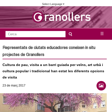
Vés
Select Language
▼
al
contingut
A
C
☰
F
e
j
o
r
Representats de ciutats educadores coneixen in situ
c
r
u
projectes de Granollers
a
m
n
Cultura de pau, visita a un barri guiada per veïns, art urbà i
u
cultura popular i tradicional han estat les diferents opcions
l
t
de visita
a
a
23
de març
2017
r
i
m
d
e
e