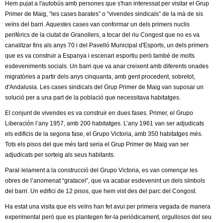
l
Hem pujat a l'autobús amb persones que s'han interessat per visitar el Grup
Primer de Maig, “les cases barates” o “vivendes sindicals” de la mà de sis
e
veïns del barri. Aquestes cases van conformar un dels primers nuclis
perifèrics de la ciutat de Granollers, a tocar del riu Congost que no es va
r
canalitzar fins als anys 70 i del Pavelló Municipal d'Esports, un dels primers
que es va construir a Espanya i escenari esportiu però també de molts
s
esdeveniments socials. Un barri que va anar creixent amb diferents onades
migratòries a partir dels anys cinquanta, amb gent procedent, sobretot,
d'Andalusia. Les cases sindicals del Grup Primer de Maig van suposar un
solució per a una part de la població que necessitava habitatges.
El conjunt de vivendes es va construir en dues fases. Primer, el Grupo
Liberación l’any 1957, amb 200 habitatges. L’any 1961 van ser adjudicats
els edificis de la segona fase, el Grupo Victoria, amb 350 habitatges més.
Tots els pisos del que més tard seria el Grup Primer de Maig van ser
adjudicats per sorteig als seus habitants.
Paral·lelament a la construcció del Grupo Victoria, es van començar les
obres de l’anomenat “gratacel”, que va acabar esdevenint un dels símbols
del barri. Un edifici de 12 pisos, que hem vist des del parc del Congost.
Ha estat una visita que els veïns han fet avui per primera vegada de manera
experimental però que es plantegen fer-la periòdicament, orgullosos del seu