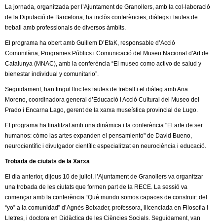
l
La jornada, organitzada per l’Ajuntament de Granollers, amb la col·laboració
de la Diputació de Barcelona, ha inclòs conferències, diàlegs i taules de
e
treball amb professionals de diversos àmbits.
El programa ha obert amb Guillem D’EfaK, responsable d’Acció
r
Comunitària, Programes Públics i Comunicació del Museu Nacional d'Art de
Catalunya (MNAC), amb la conferència “El museo como activo de salud y
s
bienestar individual y comunitario”.
Seguidament, han tingut lloc les taules de treball i el diàleg amb Ana
Moreno, coordinadora general d’Educació i Acció Cultural del Museo del
Prado i Encarna Lago, gerent de la xarxa museística provincial de Lugo.
El programa ha finalitzat amb una dinàmica i la conferència "El arte de ser
humanos: cómo las artes expanden el pensamiento" de David Bueno,
neurocientífic i divulgador científic especialitzat en neurociència i educació.
Trobada de ciutats de la Xarxa
El dia anterior, dijous 10 de juliol, l’Ajuntament de Granollers va organitzar
una trobada de les ciutats que formen part de la RECE. La sessió va
començar amb la conferència “Qué mundo somos capaces de construir: del
“yo” a la comunidad” d’Agnès Boixader, professora, llicenciada en Filosofia i
Lletres, i doctora en Didàctica de les Ciències Socials. Seguidament, van