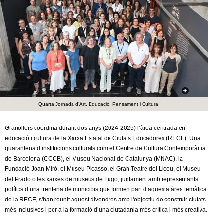
c
n
e
t
r
c
d
a
e
G
Quarta Jornada d’Art, Educació, Pensament i Cultura
r
Granollers coordina durant dos anys (2024-2025) l’àrea centrada en
a
educació i cultura de la Xarxa Estatal de Ciutats Educadores (RECE). Una
quarantena d’institucions culturals com el Centre de Cultura Contemporània
n
de Barcelona (CCCB), el Museu Nacional de Catalunya (MNAC), la
Fundació Joan Miró, el Museu Picasso, el Gran Teatre del Liceu, el Museu
o
del Prado o les xarxes de museus de Lugo, juntament amb representants
polítics d’una trentena de municipis que formen part d’aquesta àrea temàtica
l
de la RECE, s'han reunit aquest divendres amb l'objectiu de construir ciutats
més inclusives i per a la formació d’una ciutadania més crítica i més creativa.