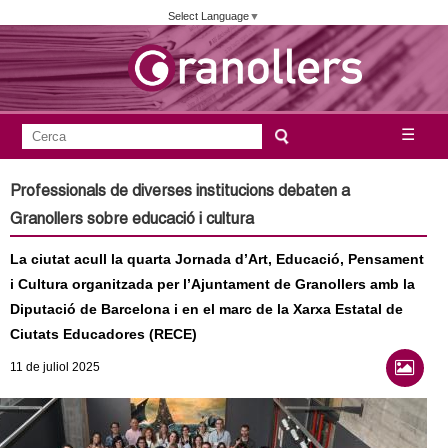
Vés
Select Language
▼
al
contingut
A
C
☰
F
e
j
o
r
Professionals de diverses institucions debaten a
c
r
u
Granollers sobre educació i cultura
a
m
n
La ciutat acull la quarta Jornada d’Art, Educació, Pensament
u
i Cultura organitzada per l’Ajuntament de Granollers amb la
l
t
Diputació de Barcelona i en el marc de la Xarxa Estatal de
a
Ciutats Educadores (RECE)
a
r
11
de juliol
2025
i
m
d
e
e