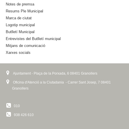
s
Notes de premsa
e
Resums Ple Municipal
x
Marca de ciutat
t
Logotip municipal
e
Butlletí Municipal
r
n
Entrevistes del Butlletí municipal
a
Mitjans de comunicació
l
Xarxes socials
)
Ajuntament - Plaça de la Porxada, 6 08401 Granollers
Oficina d'Atenció a la Ciutadania - Carrer Sant Josep, 7 08401
Granollers
010
938 426 610