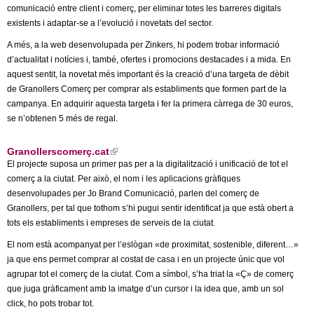
t
comunicació entre client i comerç, per eliminar totes les barreres digitals
e
existents i adaptar-se a l’evolució i novetats del sector.
r
A més, a la web desenvolupada per Zinkers, hi podem trobar informació
n
d’actualitat i notícies i, també, ofertes i promocions destacades i a mida. En
a
aquest sentit, la novetat més important és la creació d’una targeta de dèbit
l
de Granollers Comerç per comprar als establiments que formen part de la
)
campanya. En adquirir aquesta targeta i fer la primera càrrega de 30 euros,
se n’obtenen 5 més de regal.
Granollerscomerç.cat
(
l
El projecte suposa un primer pas per a la digitalització i unificació de tot el
i
comerç a la ciutat. Per això, el nom i les aplicacions gràfiques
n
k
desenvolupades per Jo Brand Comunicació, parlen del comerç de
i
Granollers, per tal que tothom s’hi pugui sentir identificat ja que està obert a
s
tots els establiments i empreses de serveis de la ciutat.
e
x
El nom està acompanyat per l’eslògan «de proximitat, sostenible, diferent…»
t
e
ja que ens permet comprar al costat de casa i en un projecte únic que vol
r
agrupar tot el comerç de la ciutat. Com a símbol, s’ha triat la «Ç» de comerç
n
a
que juga gràficament amb la imatge d’un cursor i la idea que, amb un sol
l
click, ho pots trobar tot.
)