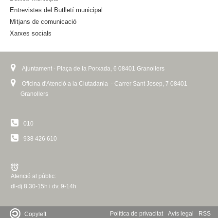
n
Entrevistes del Butlletí municipal
a
Mitjans de comunicació
l
Xarxes socials
)
Ajuntament - Plaça de la Porxada, 6 08401 Granollers
Oficina d'Atenció a la Ciutadania - Carrer Sant Josep, 7 08401
Granollers
010
938 426 610
Atenció al públic:
dl-dj 8.30-15h i dv. 9-14h
Política de privacitat
Avís legal
RSS
Copyleft