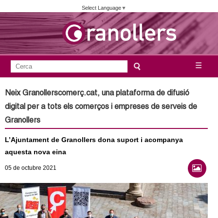
Vés
Select Language
▼
al
contingut
A
C
☰
F
e
j
o
r
Neix Granollerscomerç.cat, una plataforma de difusió
c
r
u
digital per a tots els comerços i empreses de serveis de
a
m
Granollers
n
u
L’Ajuntament de Granollers dona suport i acompanya
l
t
aquesta nova eina
a
a
05
de octubre
2021
r
i
m
d
e
e