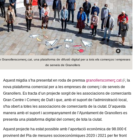
c
n
e
t
r
c
d
a
e
x Granollerscomerç.cat, una plataforma de difusió digital per a tots els comerços i empreses
G
de serveis de Granollers
r
Aquest migdia s’ha presentat en roda de premsa
granollerscomerç.cat
(
, la
a
nova plataforma comercial per a les empreses de comerç i de serveis de
l
Granollers. Es tracta d’un projecte sorgit de les associacions de comerciants
i
n
Gran Centre i Comerç de Dalt i que, amb el suport de l'administració local,
n
s'ha obert a totes les associacions de comerciants de la ciutat. D’aquesta
k
manera amb el suport i acompanyament de l’Ajuntament de Granollers es
i
o
presenta una plataforma digital del comerç de tota la ciutat.
s
e
l
Aquest projecte ha estat possible amb l’aportació econòmica de 98.000 €
x
provinent del Pla de mesures socioeconòmiques 2020 i 2021 per fer front