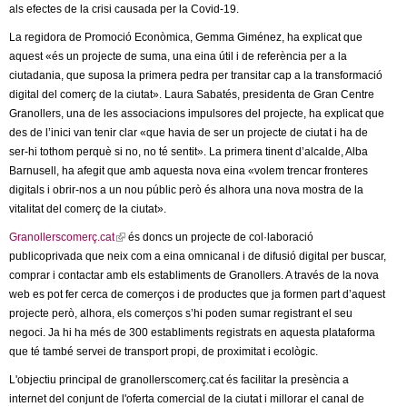
t
l
als efectes de la crisi causada per la Covid-19.
e
La regidora de Promoció Econòmica, Gemma Giménez, ha explicat que
r
e
aquest «és un projecte de suma, una eina útil i de referència per a la
n
ciutadania, que suposa la primera pedra per transitar cap a la transformació
a
r
digital del comerç de la ciutat». Laura Sabatés, presidenta de Gran Centre
l
Granollers, una de les associacions impulsores del projecte, ha explicat que
)
s
des de l’inici van tenir clar «que havia de ser un projecte de ciutat i ha de
ser-hi tothom perquè si no, no té sentit». La primera tinent d’alcalde, Alba
Barnusell, ha afegit que amb aquesta nova eina «volem trencar fronteres
digitals i obrir-nos a un nou públic però és alhora una nova mostra de la
vitalitat del comerç de la ciutat».
Granollerscomerç.cat
(
és doncs un projecte de col·laboració
publicoprivada que neix com a eina omnicanal i de difusió digital per buscar,
l
comprar i contactar amb els establiments de Granollers. A través de la nova
i
web es pot fer cerca de comerços i de productes que ja formen part d’aquest
n
projecte però, alhora, els comerços s’hi poden sumar registrant el seu
k
negoci. Ja hi ha més de 300 establiments registrats en aquesta plataforma
i
que té també servei de transport propi, de proximitat i ecològic.
s
e
L'objectiu principal de granollerscomerç.cat és facilitar la presència a
x
internet del conjunt de l'oferta comercial de la ciutat i millorar el canal de