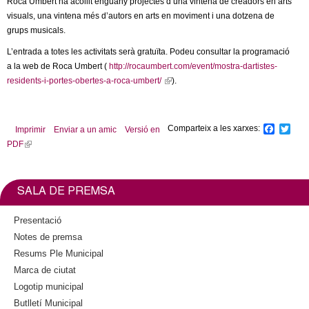
Roca Umbert ha acollit enguany projectes d’una vintena de creadors en arts
l
visuals, una vintena més d’autors en arts en moviment i una dotzena de
grups musicals.
e
L’entrada a totes les activitats serà gratuïta. Podeu consultar la programació
r
a la web de Roca Umbert (
http://rocaumbert.com/event/mostra-dartistes-
residents-i-portes-obertes-a-roca-umbert/
(
).
s
l
i
n
Comparteix a les xarxes:
F
T
Imprimir
Enviar a un amic
Versió en
k
a
w
PDF
(
c
i
i
l
e
t
s
b
t
i
e
o
e
n
SALA DE PREMSA
o
r
x
k
k
t
i
Presentació
e
s
Notes de premsa
r
e
Resums Ple Municipal
n
x
a
Marca de ciutat
t
l
Logotip municipal
e
)
Butlletí Municipal
r