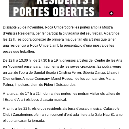
c
n
e
t
r
c
Dissabte 26 de novembre, Roca Umbert obre les portes amb la Mostra
d
d’Artistes Residents, per fer partícip la ciutadania del seu treball. A partir de
a
les 12 h, es podrà conèixer de primera mà què fan els artistes que tenen
e
una residència a Roca Umbert, amb la presentació d’una mostra de les
peces que treballen.
G
De 12 h a 13.30 h i de 17.30 h a 19 h, diversos artistes del Centre de les Arts
en Moviment ensenyaran fragments de les seves creacions. Es podrà veure
r
un tast de l’obra de Sàndal Boada i Cristina Ferrer, Siberia Danza, Llisard i
Clementine, Ambae Company, Manel Roses, i de les companyies Maria
a
Palma, Impulsos, Llum de Fideu i Doisacordes.
n
A la tarda, de 17 h a 21 h obriran les portes i es podran visitar els tallers de
l’Espai d’Arts i els bucs d’assaig musical.
o
A la nit, a les 22 h, els grups residents als bucs d’assaig musical Catástrofe
Club i Zanahorions oferiran un concert d’entrada lliure a la Sala Nau B1 amb
l
el que tancaran la jornada.