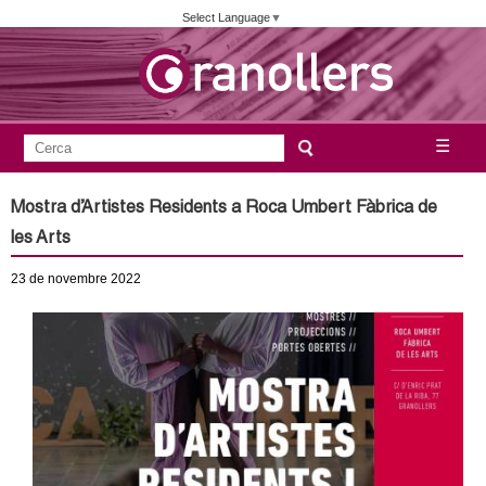
Vés
Select Language
▼
al
contingut
A
C
☰
F
e
j
o
r
Mostra d’Artistes Residents a Roca Umbert Fàbrica de
c
r
u
les Arts
a
m
n
23
de novembre
2022
u
l
t
a
a
r
i
m
d
e
e