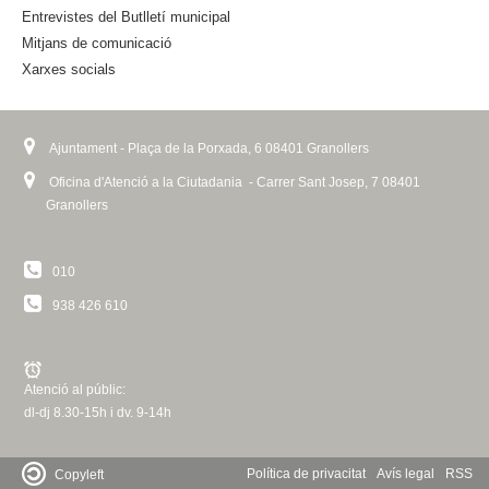
n
Entrevistes del Butlletí municipal
a
Mitjans de comunicació
l
Xarxes socials
)
Ajuntament - Plaça de la Porxada, 6 08401 Granollers
Oficina d'Atenció a la Ciutadania - Carrer Sant Josep, 7 08401
Granollers
010
938 426 610
Atenció al públic:
dl-dj 8.30-15h i dv. 9-14h
Política de privacitat
Avís legal
RSS
Copyleft