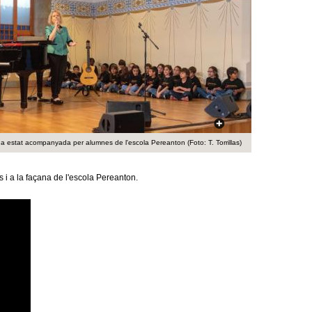
a
r
i
d
e
c
ha estat acompanyada per alumnes de l'escola Pereanton (Foto: T. Torrillas)
e
s i a la façana de l'escola Pereanton.
r
c
a