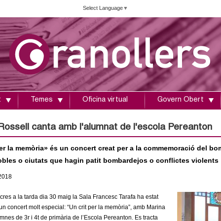
Vés
Select Language
▼
al
contingut
t
Temes
Oficina virtual
Govern Obert
Rossell canta amb l'alumnat de l'escola Pereanton
per la memòria» és un concert creat per a la commemoració del bo
obles o ciutats que hagin patit bombardejos o conflictes violents
2018
res a la tarda dia 30 maig la Sala Francesc Tarafa ha estat
’un concert molt especial: “Un crit per la memòria”, amb Marina
umnes de 3r i 4t de primària de l’Escola Pereanton. Es tracta