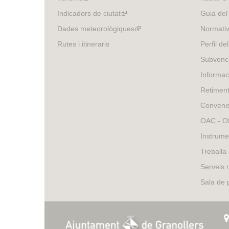
is
Indicadors de ciutat
(link
Guia del
external)
is
Dades meteorològiques
(link
Normativ
external)
is
Rutes i itineraris
Perfil de
external)
Subvenci
Informac
Retimen
Conveni
OAC - Of
Instrume
Treballa
Serveis 
Sala de