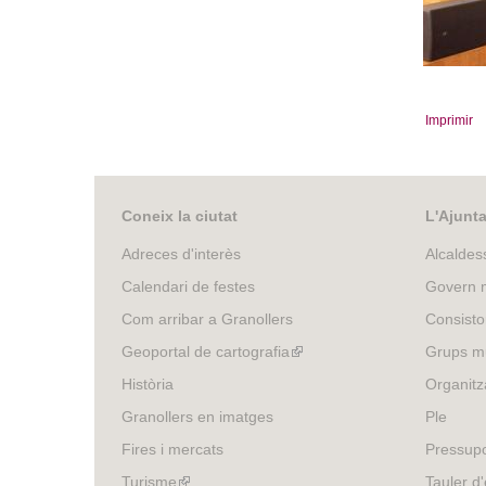
Èrik Valèn
Imprimir
Coneix la ciutat
L'Ajunt
Adreces d'interès
Alcaldes
Calendari de festes
Govern m
Com arribar a Granollers
Consisto
Geoportal de cartografia
(link
Grups mu
is
Història
Organitz
external)
Granollers en imatges
Ple
Fires i mercats
Pressup
Turisme
(link
Tauler d'