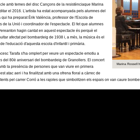
cle amb temes del disc Cançons de la resistènciaque Marina
ditar el 2016. L’artista ha estat acompanyada pels alumnes del
 qui ha preparat Èrik València, professor de l'Escola de
 de la Unió i coordinador de l'espectacle. El fet que alumnes
Pereanton hagin cantat en aquest espectacle és perquè el
sultar afectat pel bombardeig de 1938 i, a més, la música és el
 de l'educació d'aquesta escola d'infantil i primària.
cesc Tarafa s'ha omplert per veure un espectacle emotiu a
 del 80è aniversari del bombardeig de Granollers. El concert
Marina Rossell 
amb la presència de persones que van viure en primera
t atac aeri i ha finalitzat amb una ofrena floral a càrrec de
istents pel carrer Corró a les rajoles que simbolitzen els espais on van caure bombe