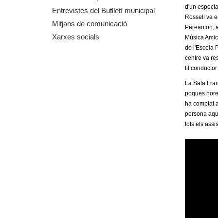
d'un especta
m
Entrevistes del Butlletí municipal
Rossell va e
Mitjans de comunicació
Pereanton, a
e
Xarxes socials
Música Amics
de l'Escola 
n
centre va re
fil conductor
t
La Sala Fran
d
poques hores
ha comptat 
e
persona aques
tots els ass
G
r
a
n