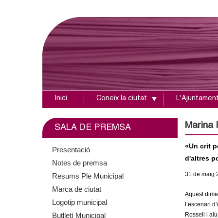
Inici
Coneix la ciutat
L'Ajuntamen
A
j
Marina 
SALA DE PREMSA
u
«Un crit 
Presentació
d'altres p
Notes de premsa
n
31
de maig
Resums Ple Municipal
t
Marca de ciutat
Aquest dimec
Logotip municipal
a
l’escenari d
Butlletí Municipal
Rossell i al