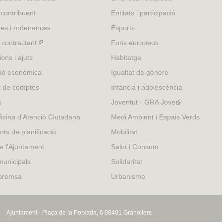
is
 contribuent
Entitats i participació
external)
es i ordenances
Esports
l contractant
(link
Fons europeus
is
ons i ajuts
Habitatge
external)
ió econòmica
Igualtat de gènere
t de comptes
Infància i adolescència
s
Joventut - GRA Jove
(link
is
icina d'Atenció Ciutadana
Medi Ambient i Espais Verds
external)
nts de planificació
Mobilitat
 a l'Ajuntament
Salut i Consum
municipals
Solidaritat
 premsa
Urbanisme
Ajuntament - Plaça de la Porxada, 6 08401 Granollers