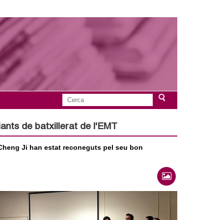
C
F
e
r
ants de batxillerat de l'EMT
o
c
a
heng Ji han estat reconeguts pel seu bon
r
m
u
l