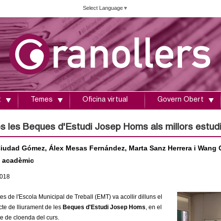
Vés
Select Language
▼
al
contingut
t
Temes
Oficina virtual
Govern Obert
es les Beques d'Estudi Josep Homs als millors estudi
iudad Gómez, Álex Mesas Fernández, Marta Sanz Herrera i Wang C
 acadèmic
018
es de l'Escola Municipal de Treball (EMT) va acollir dilluns el
acte de lliurament de les
Beques d'Estudi Josep Homs
, en el
te de cloenda del curs.