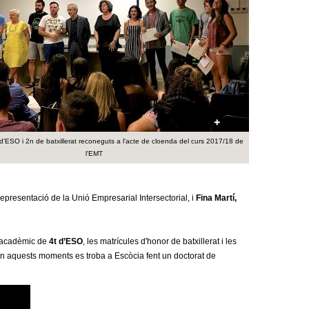
a
r
i
d
e
c
d'ESO i 2n de batxillerat reconeguts a l'acte de cloenda del curs 2017/18 de
l'EMT
e
r
representació de la Unió Empresarial Intersectorial, i
Fina Martí,
c
a
t acadèmic de
4t d’ESO
, les matrícules d'honor de batxillerat i les
en aquests moments es troba a Escòcia fent un doctorat de