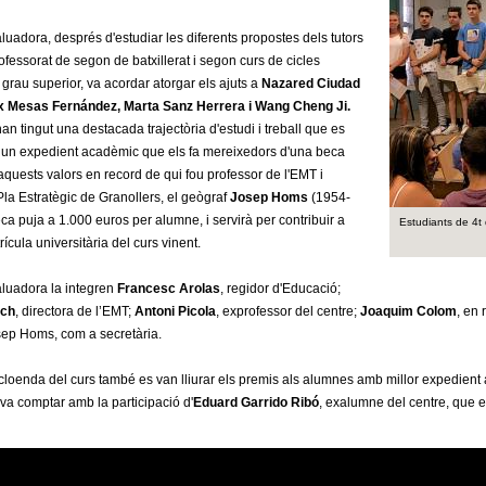
luadora, després d'estudiar les diferents propostes dels tutors
professorat de segon de batxillerat i segon curs de cicles
 grau superior, va acordar atorgar els ajuts a
Nazared Ciudad
 Mesas Fernández, Marta Sanz Herrera i Wang Cheng Ji.
an tingut una destacada trajectòria d'estudi i treball que es
n un expedient acadèmic que els fa mereixedors d'una beca
quests valors en record de qui fou professor de l'EMT i
Pla Estratègic de Granollers, el geògraf
Josep Homs
(1954-
ca puja a 1.000 euros per alumne, i servirà per contribuir a
Estudiants de 4t 
ícula universitària del curs vinent.
luadora la integren
Francesc Arolas
, regidor d'Educació;
ch
, directora de l’EMT;
Antoni Picola
, exprofessor del centre;
Joaquim Colom
, en 
sep Homs, com a secretària.
 cloenda del curs també es van lliurar els premis als alumnes amb millor expedien
 va comptar amb la participació d'
Eduard Garrido Ribó
, exalumne del centre, que 