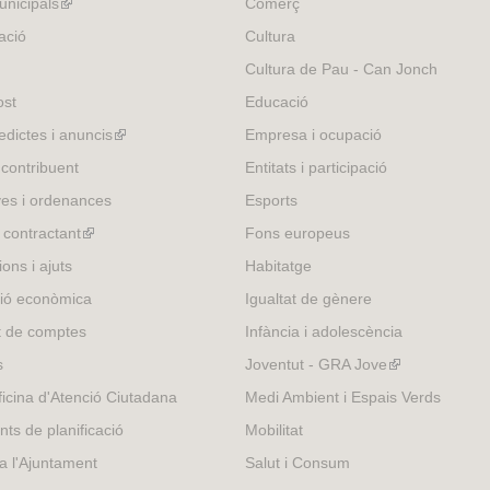
nicipals
(link
Comerç
r
is
ació
Cultura
n
external)
Cultura de Pau - Can Jonch
a
l
ost
Educació
)
edictes i anuncis
(link
Empresa i ocupació
is
 contribuent
Entitats i participació
external)
es i ordenances
Esports
l contractant
(link
Fons europeus
is
ons i ajuts
Habitatge
external)
ió econòmica
Igualtat de gènere
t de comptes
Infància i adolescència
s
Joventut - GRA Jove
(link
is
icina d'Atenció Ciutadana
Medi Ambient i Espais Verds
external)
nts de planificació
Mobilitat
 a l'Ajuntament
Salut i Consum