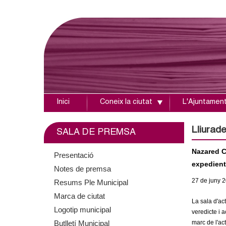
Inici
Coneix la ciutat
L'Ajuntamen
A
j
Lliurad
SALA DE PREMSA
u
Nazared C
Presentació
expedient
Notes de premsa
n
27
de juny
2
Resums Ple Municipal
t
Marca de ciutat
La sala d'act
Logotip municipal
a
veredicte i 
Butlletí Municipal
marc de l'ac