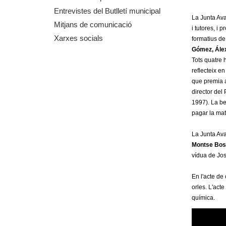
m
Entrevistes del Butlletí municipal
La Junta Ava
Mitjans de comunicació
i tutores, i 
e
Xarxes socials
formatius de
Gómez, Álex
n
Tots quatre h
reflecteix e
t
que premia a
director del 
d
1997). La be
pagar la matr
e
La Junta Ava
G
Montse Bos
vídua de Jo
r
En l'acte de
a
orles. L'acte
química.
n