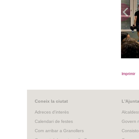
D'es
Imprimir
Coneix la ciutat
L'Ajunt
Adreces d'interès
Alcaldes
Calendari de festes
Govern m
Com arribar a Granollers
Consisto