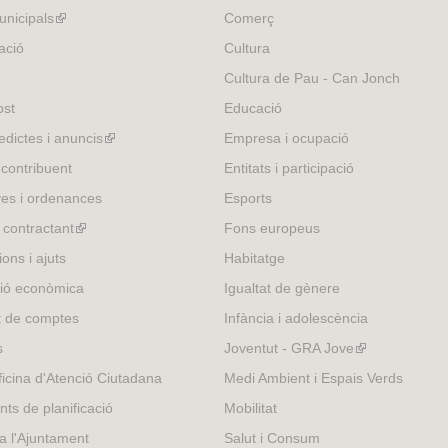
e
nicipals
(link
Comerç
r
is
ació
Cultura
n
external)
Cultura de Pau - Can Jonch
a
l
ost
Educació
)
edictes i anuncis
(link
Empresa i ocupació
is
 contribuent
Entitats i participació
external)
es i ordenances
Esports
l contractant
(link
Fons europeus
is
ons i ajuts
Habitatge
external)
ió econòmica
Igualtat de gènere
t de comptes
Infància i adolescència
s
Joventut - GRA Jove
(link
is
icina d'Atenció Ciutadana
Medi Ambient i Espais Verds
external)
nts de planificació
Mobilitat
 a l'Ajuntament
Salut i Consum