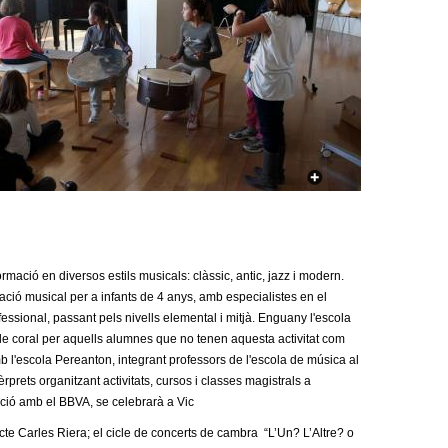
a
r
i
d
e
c
e
r
mació en diversos estils musicals: clàssic, antic, jazz i modern.
zació musical per a infants de 4 anys, amb especialistes en el
c
ssional, passant pels nivells elemental i mitjà. Enguany l'escola
a de coral per aquells alumnes que no tenen aquesta activitat com
a
b l'escola Pereanton, integrant professors de l'escola de música al
prets organitzant activitats, cursos i classes magistrals a
ació amb el BBVA, se celebrarà a Vic
ecte Carles Riera; el cicle de concerts de cambra “L’Un? L’Altre? o