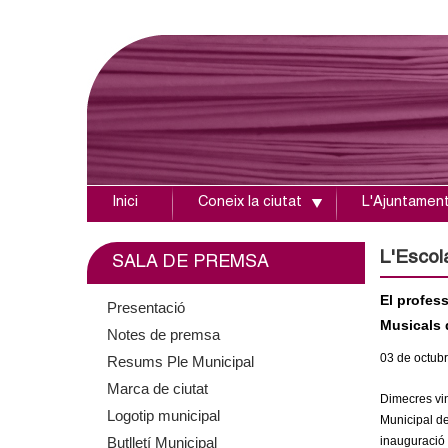
Inici
Coneix la ciutat
L'Ajuntamen
A
j
L'Escol
SALA DE PREMSA
u
El profes
Presentació
Musicals 
Notes de premsa
n
03
de octub
Resums Ple Municipal
t
Marca de ciutat
Dimecres vine
Logotip municipal
a
Municipal de
Butlletí Municipal
inauguració