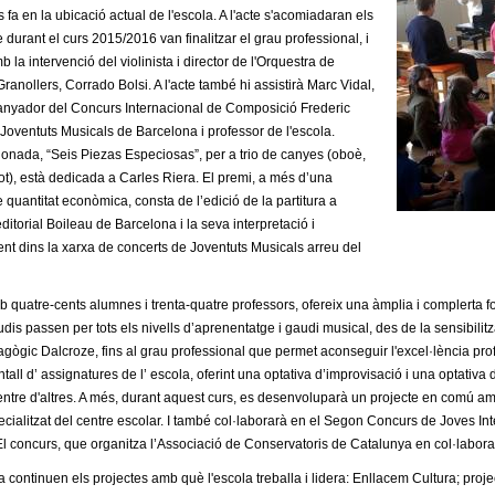
 fa en la ubicació actual de l'escola. A l'acte s'acomiadaran els
durant el curs 2015/2016 van finalitzar el grau professional, i
la intervenció del violinista i director de l'Orquestra de
anollers, Corrado Bolsi. A l'acte també hi assistirà Marc Vidal,
anyador del Concurs Internacional de Composició Frederic
ventuts Musicals de Barcelona i professor de l'escola.
onada, “Seis Piezas Especiosas”, per a trio de canyes (oboè,
agot), està dedicada a Carles Riera. El premi, a més d’una
 quantitat econòmica, consta de l’edició de la partitura a
editorial Boileau de Barcelona i la seva interpretació i
nt dins la xarxa de concerts de Joventuts Musicals arreu del
b quatre-cents alumnes i trenta-quatre professors, ofereix una àmplia i complerta for
udis passen per tots els nivells d’aprenentatge i gaudi musical, des de la sensibilit
ògic Dalcroze, fins al grau professional que permet aconseguir l'excel·lència profe
ntall d’ assignatures de l’ escola, oferint una optativa d’improvisació i una optativ
 entre d'altres. A més, durant aquest curs, es desenvoluparà un projecte en comú am
cialitzat del centre escolar. I també col·laborarà en el Segon Concurs de Joves Intèr
El concurs, que organitza l’Associació de Conservatoris de Catalunya en col·labor
a continuen els projectes amb què l'escola treballa i lidera: Enllacem Cultura; proj