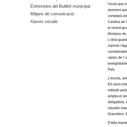
l'onzè que es
m
Entrevistes del Butlletí municipal
alumnes que 
Mitjans de comunicació
comptarà amb 
e
Xarxes socials
Cambra de Gr
el recent gu
n
Mompou de Jo
L’obra guard
t
clarinet i f
considerable
d
càrrec de l’ 
enregistrame
e
País.
G
L'escola, am
Els seus est
r
mètode pedag
amplia el ve
a
obligatòria,
claustre espe
n
Granollers. 
D'altra band