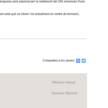
e enguany serà especial per la celebració del 25è aniversari d'una
ei amb què va néixer i és actualment un centre de formació,
Comparteix a les xarxes:
F
T
a
w
c
i
e
t
b
t
o
e
Oficina virtual
o
r
k
Govern Obert
(link
is
external)