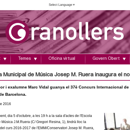
Vés
Select Language
▼
al
contingut
t
Temes
Oficina virtual
Govern Obert
a Municipal de Música Josep M. Ruera inaugura el no
sor i exalumne Marc Vidal guanya el 37è Concurs Internacional 
de Barcelona.
re
2016
nt, dia 5 d'octubre, a les 19 h a la sala d'actes de l'Escola
 Música J.M.Ruera (C/ Gregori Resina, 1), tindrà lloc la
 del curs 2016-2017 de l'EMM/Conservatori Josep M. Ruera,