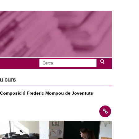
C
F
e
r
u curs
o
c
a
de Composició Frederic Mompou de Joventuts
r
m
u
l