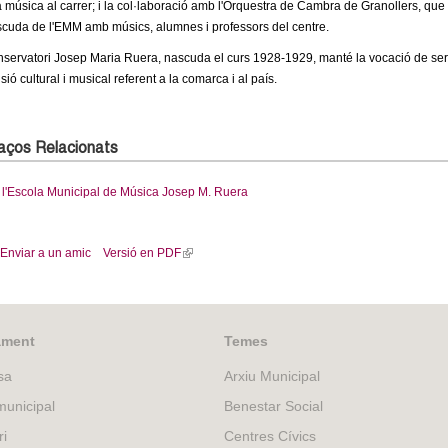
la música al carrer; i la col·laboració amb l'Orquestra de Cambra de Granollers, qu
cuda de l'EMM amb músics, alumnes i professors del centre.
servatori Josep Maria Ruera, nascuda el curs 1928-1929, manté la vocació de serv
usió cultural i musical referent a la comarca i al país.
laços Relacionats
l'Escola Municipal de Música Josep M. Ruera
Enviar a un amic
Versió en PDF
(
l
i
n
k
ament
Temes
i
sa
Arxiu Municipal
s
e
unicipal
Benestar Social
x
ri
Centres Cívics
t