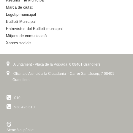
Resums Ple Municipal
x
Marca de ciutat
t
Logotip municipal
e
Butlletí Municipal
r
n
Entrevistes del Butlletí municipal
a
Mitjans de comunicació
l
Xarxes socials
)
Ajuntament - Plaça de la Porxada, 6 08401 Granollers
Oficina d'Atenció a la Ciutadania - Carrer Sant Josep, 7 08401
Granollers
010
938 426 610
Atenció al públic: