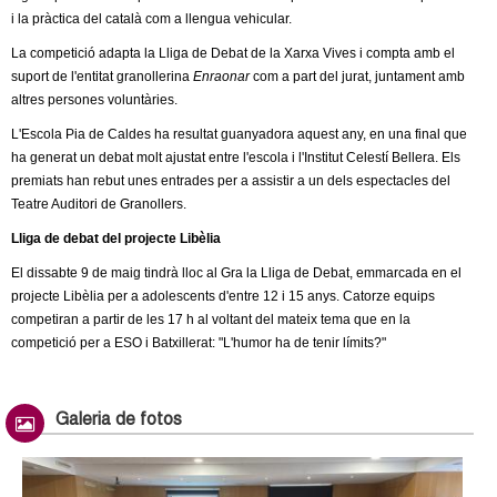
l
i la pràctica del català com a llengua vehicular.
e
La competició adapta la Lliga de Debat de la Xarxa Vives i compta amb el
suport de l'entitat granollerina
Enraonar
com a part del jurat, juntament amb
r
altres persones voluntàries.
L'Escola Pia de Caldes ha resultat guanyadora aquest any, en una final que
s
ha generat un debat molt ajustat entre l'escola i l'Institut Celestí Bellera. Els
premiats han rebut unes entrades per a assistir a un dels espectacles del
Teatre Auditori de Granollers.
Lliga de debat del projecte Libèlia
El dissabte 9 de maig tindrà lloc al Gra la Lliga de Debat, emmarcada en el
projecte Libèlia per a adolescents d'entre 12 i 15 anys. Catorze equips
competiran a partir de les 17 h al voltant del mateix tema que en la
competició per a ESO i Batxillerat: "L'humor ha de tenir límits?"
Galeria de fotos