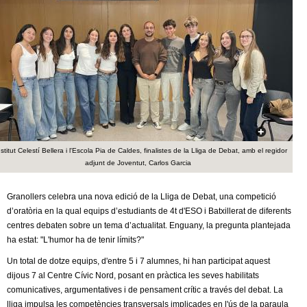
c
n
e
t
r
c
d
a
e
G
nstitut Celestí Bellera i l'Escola Pia de Caldes, finalistes de la Lliga de Debat, amb el regidor
r
adjunt de Joventut, Carlos Garcia
a
Granollers celebra una nova edició de la Lliga de Debat, una competició
d’oratòria en la qual equips d’estudiants de 4t d'ESO i Batxillerat de diferents
n
centres debaten sobre un tema d’actualitat. Enguany, la pregunta plantejada
ha estat: "L'humor ha de tenir límits?"
o
Un total de dotze equips, d'entre 5 i 7 alumnes, hi han participat aquest
dijous 7 al Centre Cívic Nord, posant en pràctica les seves habilitats
l
comunicatives, argumentatives i de pensament crític a través del debat. La
lliga impulsa les competències transversals implicades en l'ús de la paraula