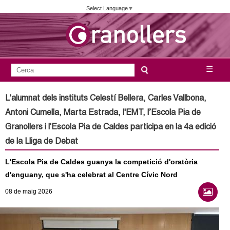
Vés
Select Language
▼
al
contingut
A
C
☰
F
e
j
o
r
L'alumnat dels instituts Celestí Bellera, Carles Vallbona,
c
r
u
Antoni Cumella, Marta Estrada, l'EMT, l’Escola Pia de
a
m
Granollers i l'Escola Pia de Caldes participa en la 4a edició
n
u
de la Lliga de Debat
l
t
L'Escola Pia de Caldes guanya la competició d'oratòria
a
d'enguany, que s'ha celebrat al Centre Cívic Nord
a
r
08
de maig
2026
i
m
d
e
e