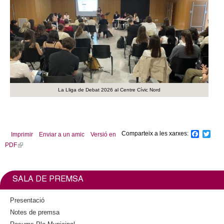
La Lliga de Debat 2026 al Centre Cívic Nord
Comparteix a les xarxes:
F
T
Imprimir
Enviar a un amic
Versió en
a
w
PDF
(
c
i
l
e
t
b
t
i
o
e
n
SALA DE PREMSA
o
r
k
k
i
Presentació
s
Notes de premsa
e