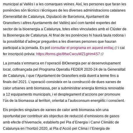
l
municipal al Vallès i a les comarques veïnes. Així, les persones que faran les
ponències són tècnics i tècniques de les diverses administracions catalanes
e
(Generalitat de Catalunya, Diputació de Barcelona, Ajuntament de
Granollers i altres Ajuntaments del Vallès) així com també expertes del
r
sector de la bioenergia a Catalunya, totes elles vinculades amb el Clúster de
la Bioenergia de Catalunya. Al final de les ponències hi haurà taula rodona i
s
la possibilitat d’adreçar preguntes a les diverses persones que hauran
participat a la jornada. Es pot
consultar el programa en aquest enllaç
(
i cal
fer inscripció prèvia:
https://forms.gle/8fseCwcuWZ1gHm4S7
(
l
l
i
La jornada s’emmarca en l’operació BIOenergia per al desenvolupament
i
n
local, cofinançada pel Programa Operatiu FEDER 2020-24 de la Generalitat
n
k
de Catalunya, i que l’Ajuntament de Granollers està duent a terme fins a
k
i
finals del 2021. L’operació consisteix en la construcció de dues xarxes de
i
s
calor urbanes amb biomassa, per a subministrar energia tèrmica renovable
s
e
a 12 equipaments municipals, i el desplegament d’accions per promoure
e
x
l’ús de la biomassa al territori, orientat a l’autoconsum energètic i conscient.
x
t
Els projectes singulars de xarxes de calor amb biomassa són una
t
e
oportunitat per contribuir als objectius de reducció d’emissions de gasos
e
r
amb efecte d’hivernacle, establerts pel Pla d’Energia i Canvi Climàtic de
r
n
Catalunya en l’horitzó 2020, al Pla d’Acció pel Clima i l’Energia de
n
a