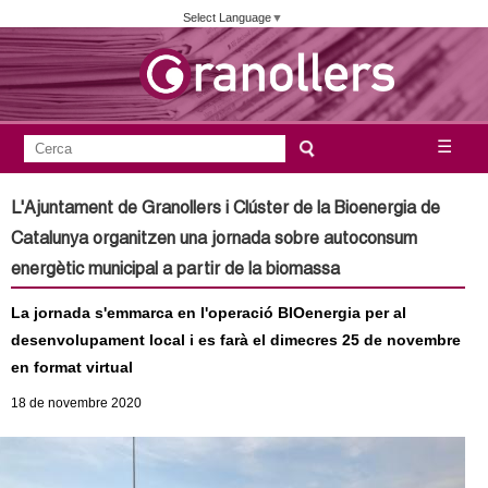
Vés
Select Language
▼
al
contingut
A
C
☰
F
e
j
o
r
L'Ajuntament de Granollers i Clúster de la Bioenergia de
c
r
u
Catalunya organitzen una jornada sobre autoconsum
a
m
energètic municipal a partir de la biomassa
n
u
La jornada s'emmarca en l'operació BIOenergia per al
l
t
desenvolupament local i es farà el dimecres 25 de novembre
a
en format virtual
a
r
18
de novembre
2020
i
m
d
e
e