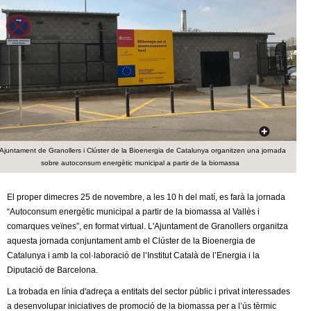
c
n
e
t
r
c
d
a
e
G
'Ajuntament de Granollers i Clúster de la Bioenergia de Catalunya organitzen una jornada
r
sobre autoconsum energètic municipal a partir de la biomassa
a
El proper dimecres 25 de novembre, a les 10 h del matí, es farà la jornada
“Autoconsum energètic municipal a partir de la biomassa al Vallès i
n
comarques veïnes”, en format virtual. L'Ajuntament de Granollers organitza
aquesta jornada conjuntament amb el Clúster de la Bioenergia de
o
Catalunya i amb la col·laboració de l’Institut Català de l’Energia i la
Diputació de Barcelona.
l
La trobada en línia d'adreça a entitats del sector públic i privat interessades
a desenvolupar iniciatives de promoció de la biomassa per a l’ús tèrmic