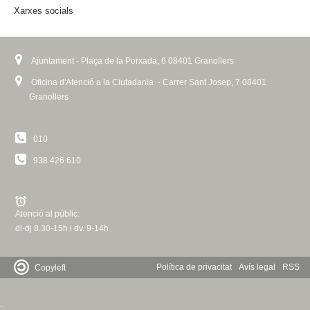
l
Xarxes socials
)
Ajuntament - Plaça de la Porxada, 6 08401 Granollers
Oficina d'Atenció a la Ciutadania - Carrer Sant Josep, 7 08401
Granollers
010
938 426 610
Atenció al públic:
dl-dj 8.30-15h i dv. 9-14h
Política de privacitat
Avís legal
RSS
Copyleft
-