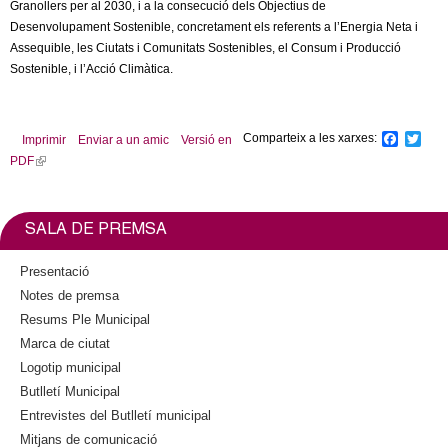
Granollers per al 2030, i a la consecució dels Objectius de
a
l
Desenvolupament Sostenible, concretament els referents a l’Energia Neta i
l
)
Assequible, les Ciutats i Comunitats Sostenibles, el Consum i Producció
)
Sostenible, i l’Acció Climàtica.
Comparteix a les xarxes:
F
T
Imprimir
Enviar a un amic
Versió en
a
w
PDF
(
c
i
l
e
t
b
t
i
o
e
n
SALA DE PREMSA
o
r
k
k
i
Presentació
s
Notes de premsa
e
Resums Ple Municipal
x
Marca de ciutat
t
Logotip municipal
e
Butlletí Municipal
r
n
Entrevistes del Butlletí municipal
a
Mitjans de comunicació