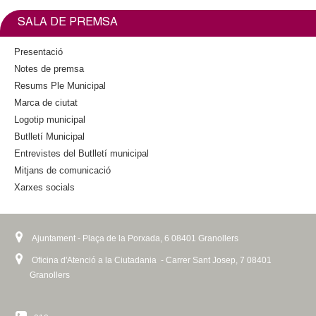
b
t
i
s
o
e
n
e
SALA DE PREMSA
o
r
k
x
k
i
t
Presentació
s
e
Notes de premsa
e
r
Resums Ple Municipal
x
n
Marca de ciutat
t
a
Logotip municipal
e
l
Butlletí Municipal
r
)
n
Entrevistes del Butlletí municipal
a
Mitjans de comunicació
l
Xarxes socials
)
Ajuntament - Plaça de la Porxada, 6 08401 Granollers
Oficina d'Atenció a la Ciutadania - Carrer Sant Josep, 7 08401
Granollers