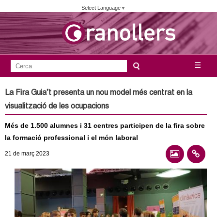
Vés
Select Language
▼
al
contingut
A
C
☰
F
e
j
o
r
La Fira Guia’t presenta un nou model més centrat en la
c
r
u
visualització de les ocupacions
a
m
n
Més de 1.500 alumnes i 31 centres participen de la fira sobre
u
la formació professional i el món laboral
l
t
21
de març
2023
a
a
r
i
m
d
e
e