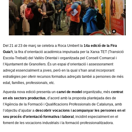
c
n
e
t
r
c
d
a
e
Del 21 al 23 de març se celebra a Roca Umbert la
14a edició de la Fira
Guia’t
, la fira d’orientació acadèmica impulsada per la Xarxa TET (Transició
G
Escola-Treball) del Vallès Oriental i organitzada pel Consell Comarcal i
l’Ajuntament de Granollers. És un espai d’orientació i assessorament
r
adreçat essencialment a joves, però en la qual s’han anat incorporant
estratègies per oferir recursos formatius adreçats també a persones de més
a
edat, famílies, professionals, etc.
Aquesta nova edició presenta un
canvi de model
organitzatiu, més
centrat
n
en els sectors productius
, d’acord amb la proposta plantejada des de
l’Agència de la Formació i Qualificacions Professionals de Catalunya, amb
o
l’objectiu d’ajudar a
descobrir vocacions i acompanyar les persones en el
seu procés d’orientació formativa i laboral
, incidint especialment en el
l
foment de les vocacions industrials i la formació professionalitzadora.