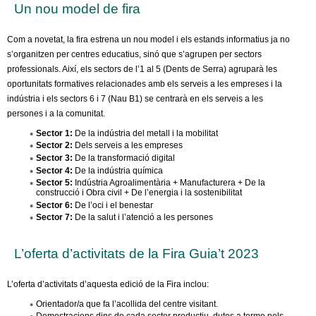
l
Un nou model de fira
e
Com a novetat, la fira estrena un nou model i els estands informatius ja no
s’organitzen per centres educatius, sinó que s’agrupen per sectors
r
professionals. Així, els sectors de l’1 al 5 (Dents de Serra) agruparà les
oportunitats formatives relacionades amb els serveis a les empreses i la
s
indústria i els sectors 6 i 7 (Nau B1) se centrarà en els serveis a les
persones i a la comunitat.
Sector 1:
De la indústria del metall i la mobilitat
Sector 2:
Dels serveis a les empreses
Sector 3:
De la transformació digital
Sector 4:
De la indústria química
Sector 5:
Indústria Agroalimentària + Manufacturera + De la
construcció i Obra civil + De l’energia i la sostenibilitat
Sector 6:
De l’oci i el benestar
Sector 7:
De la salut i l’atenció a les persones
L’oferta d’activitats de la Fira Guia’t 2023
L’oferta d’activitats d’aquesta edició de la Fira inclou:
Orientador/a que fa l’acollida del centre visitant.