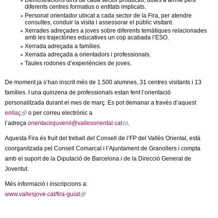
Demostracions dins de cada sector productiu, dutes a terme pels
diferents centres formatius o entitats implicats.
Personal orientador ubicat a cada sector de la Fira, per atendre
consultes, conduir la visita i assessorar el públic visitant.
Xerrades adreçades a joves sobre diferents temàtiques relacionades
amb les trajectòries educatives un cop acabada l’ESO.
Xerrada adreçada a famílies.
Xerrada adreçada a orientadors i professionals.
Taules rodones d’experiències de joves.
De moment ja s’han inscrit més de 1.500 alumnes, 31 centres visitants i 13
famílies. I una quinzena de professionals estan fent l’orientació
personalitzada durant el mes de març. Es pot demanar a través d’aquest
enllaç
(
o per correu electrònic a
l’adreça
l
orientaciojuvenil@vallesoriental.cat
(
.
i
l
Aquesta Fira és fruit del treball del Consell de l’FP del Vallès Oriental, està
n
i
coorganitzada pel Consell Comarcal i l’Ajuntament de Granollers i compta
k
n
amb el suport de la Diputació de Barcelona i de la Direcció General de
i
k
Joventut.
s
s
Més informació i inscripcions a:
e
e
www.vallesjove.cat/fira-guiat
(
x
n
l
t
d
i
e
s