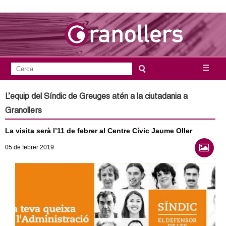
Vés
al
contingut
A
C
☰
F
e
j
o
r
L’equip del Síndic de Greuges atén a la ciutadania a
c
r
u
Granollers
a
m
n
La visita serà l’11 de febrer al Centre Cívic Jaume Oller
u
l
05
de febrer
2019
t
a
a
r
i
m
d
e
e