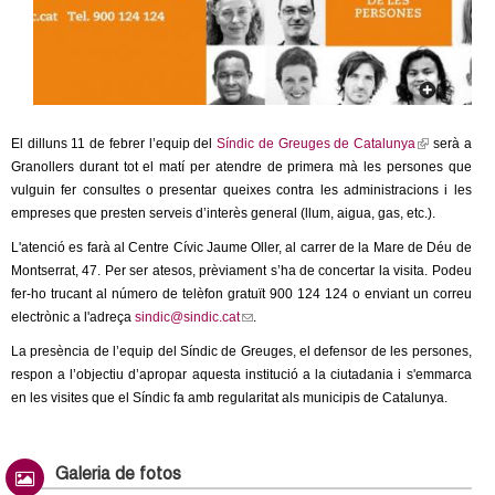
c
n
e
t
r
c
d
a
El dilluns 11 de febrer l’equip del
Síndic de Greuges de Catalunya
(
serà a
e
Granollers durant tot el matí per atendre de primera mà les persones que
l
vulguin fer consultes o presentar queixes contra les administracions i les
i
G
empreses que presten serveis d’interès general (llum, aigua, gas, etc.).
n
k
L'atenció es farà al Centre Cívic Jaume Oller, al carrer de la Mare de Déu de
i
r
Montserrat, 47. Per ser atesos, prèviament s’ha de concertar la visita. Podeu
s
fer-ho trucant al número de telèfon gratuït 900 124 124 o enviant un correu
e
a
electrònic a l'adreça
sindic@sindic.cat
(
.
x
l
La presència de l’equip del Síndic de Greuges, el defensor de les persones,
t
n
i
respon a l’objectiu d’apropar aquesta institució a la ciutadania i s'emmarca
e
n
en les visites que el Síndic fa amb regularitat als municipis de Catalunya.
r
o
k
n
s
a
l
e
l
Galeria de fotos
n
)