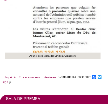
l
d
s
e
e
-
r
m
a
s
i
l
)
Anunci de la visita del Síndic a Granollers
Comparteix a les xarxes:
F
T
Imprimir
Enviar a un amic
Versió en
a
w
PDF
(
c
i
l
e
t
b
t
i
o
e
n
SALA DE PREMSA
o
r
k
k
i