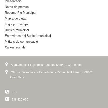
Presentació
s
Notes de premsa
e
Resums Ple Municipal
x
Marca de ciutat
t
Logotip municipal
e
Butlletí Municipal
r
n
Entrevistes del Butlletí municipal
a
Mitjans de comunicació
l
Xarxes socials
)
Ajuntament - Plaça de la Porxada, 6 08401 Granollers
Oficina d'Atenció a la Ciutadania - Carrer Sant Josep, 7 08401
Granollers
010
938 426 610