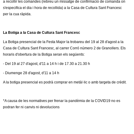
l
a recollir les comandes (rebreu un missatge de confirmació de comanda on
e
s'especifica el dia i hora de recollida) a la Casa de Cultura Sant Francesc
x
e
per la cua ràpida.
t
e
r
r
La Botiga a la Casa de Cultura Sant Francesc
n
s
La Botiga presencial de la Festa Major la trobareu del 19 al 28 d'agost a la
a
Casa de Cultura Sant Francesc, al carrer Corró número 2 de Granollers. Els
l
horaris d'obertura de la Botiga seran els següents:
)
- Del 19 al 27 d'agost, d'11 a 14 h i de 17.30 a 21.30 h
- Diumenge 28 d'agost, d'11 a 14 h
A la botiga presencial es podrà comprar en metàl·lic o amb targeta de crèdit.
*A causa de les normatives per frenar la pandèmia de la COVID19 no es
podran fer ni canvis ni devolucions