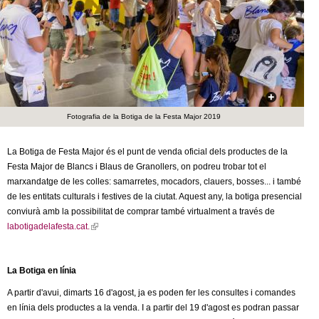
c
n
e
t
r
c
d
a
e
Fotografia de la Botiga de la Festa Major 2019
G
La Botiga de Festa Major és el punt de venda oficial dels productes de la
Festa Major de Blancs i Blaus de Granollers, on podreu trobar tot el
r
marxandatge de les colles: samarretes, mocadors, clauers, bosses... i també
de les entitats culturals i festives de la ciutat. Aquest any, la botiga presencial
a
conviurà amb la possibilitat de comprar també virtualment a través de
labotigadelafesta.cat.
(
n
l
i
o
La Botiga en línia
n
k
l
A partir d'avui, dimarts 16 d'agost, ja es poden fer les consultes i comandes
i
en línia dels productes a la venda. I a partir del 19 d'agost es podran passar
s