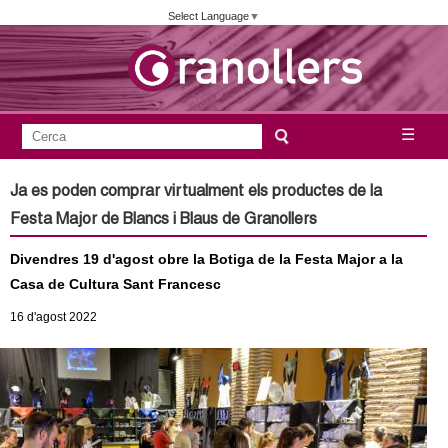
Vés
Select Language
▼
al
contingut
A
C
☰
F
e
j
o
r
Ja es poden comprar virtualment els productes de la
c
r
u
Festa Major de Blancs i Blaus de Granollers
a
m
n
Divendres 19 d'agost obre la Botiga de la Festa Major a la
u
Casa de Cultura Sant Francesc
l
t
16
d'agost
2022
a
a
r
i
m
d
e
e