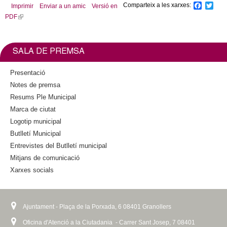
Comparteix a les xarxes:
F
T
Imprimir
Enviar a un amic
Versió en
a
w
PDF
(
c
i
l
e
t
b
t
i
o
e
n
SALA DE PREMSA
o
r
k
k
i
Presentació
s
Notes de premsa
e
Resums Ple Municipal
x
Marca de ciutat
t
Logotip municipal
e
Butlletí Municipal
r
n
Entrevistes del Butlletí municipal
a
Mitjans de comunicació
l
Xarxes socials
)
Ajuntament - Plaça de la Porxada, 6 08401 Granollers
Oficina d'Atenció a la Ciutadania - Carrer Sant Josep, 7 08401