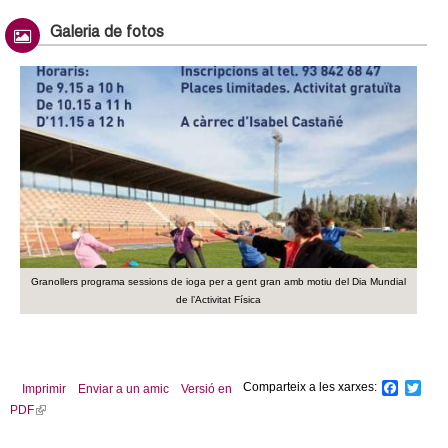
i
n
Galeria de fotos
k
i
s
e
x
t
e
r
n
a
l
)
Granollers programa sessions de ioga per a gent gran amb motiu del Dia Mundial
de l’Activitat Física
Comparteix a les xarxes:
F
T
Imprimir
Enviar a un amic
Versió en
a
w
PDF
(
c
i
l
e
t