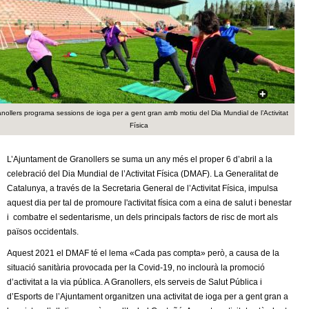
c
n
e
t
r
c
d
a
e
nollers programa sessions de ioga per a gent gran amb motiu del Dia Mundial de l’Activitat
Física
G
L’Ajuntament de Granollers se suma un any més el proper 6 d’abril a la
r
celebració del Dia Mundial de l’Activitat Física (DMAF). La Generalitat de
Catalunya, a través de la Secretaria General de l’Activitat Física, impulsa
a
aquest dia per tal de promoure l'activitat física com a eina de salut i benestar
i combatre el sedentarisme, un dels principals factors de risc de mort als
n
països occidentals.
o
Aquest 2021 el DMAF té el lema «Cada pas compta» però, a causa de la
situació sanitària provocada per la Covid-19, no inclourà la promoció
l
d’activitat a la via pública. A Granollers, els serveis de Salut Pública i
d’Esports de l’Ajuntament organitzen una activitat de ioga per a gent gran a