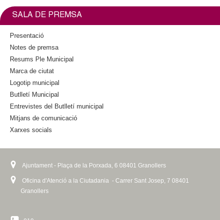
b
t
i
o
e
n
SALA DE PREMSA
o
r
k
k
i
Presentació
s
Notes de premsa
e
Resums Ple Municipal
x
Marca de ciutat
t
Logotip municipal
e
Butlletí Municipal
r
n
Entrevistes del Butlletí municipal
a
Mitjans de comunicació
l
Xarxes socials
)
Ajuntament - Plaça de la Porxada, 6 08401 Granollers
Oficina d'Atenció a la Ciutadania - Carrer Sant Josep, 7 08401
Granollers