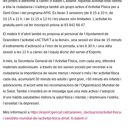
l
les pistes d’atletisme a càrrec d’Isabel Castañé. Aquesta activitat està oberta
a tota la ciutadania i s'adreça també als grups actius d’Activitat Física per a
Gent Gran i del programa AFIS. Es faran 3 sessions (de 9.15 a 10 h, de
e
10.15 a 11 h, i de 11.15 a 12 h) i les places són limitades. L’activitat és
gratuïta però cal fer inscripció prèvia al 93 842 68 47.
r
El mateix 6 d’abril també es proposa al personal de l’Ajuntament de
s
Granollers l’activitat «ACTIVA’T a la feina!», una sessió en línia de 15 minuts
d’estiraments d’activació a l’inici de la jornada, a les 8.30 h, i una altra
sessió a les 12 h a càrrec de l’equip tècnic del servei d’Esports.
A més, la Secretaria General de l’Activitat Física, com cada any, difondrà
materials audiovisuals a través de les xarxes socials per recordar a la
ciutadania la importància de seure menys i moure’s més i fer activitat física
cada dia, acumulant 30 minuts els adults i gent gran, i 60 minuts els infants i
adolescents, d’acord amb les recomanacions de l’Organització Mundial de
la Salut. També s’insistirà en el missatge que una vida activa i l’adopció
d’uns hàbits saludables millora la salut física i mental, i disminueix l’estrès,
l’ansietat i la depressió.
Més informació a
https://esport.gencat.cat/ca/arees_dactuacio/activitat-fisica-
i-salut/dia-mundial-de-lactivitat-fisica-dmaf.-6-dabril/
(
l