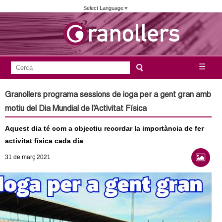
Vés
Select Language
▼
al
contingut
A
C
☰
F
e
j
o
r
Granollers programa sessions de ioga per a gent gran amb
c
r
u
motiu del Dia Mundial de l’Activitat Física
a
m
n
Aquest dia té com a objectiu recordar la importància de fer
u
activitat física cada dia
l
t
31
de març
2021
a
a
r
i
m
d
e
e