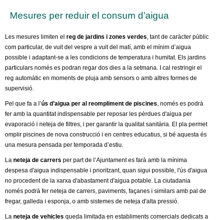
l
Mesures per reduir el consum d’aigua
e
Les mesures limiten el
reg de jardins i zones verdes
, tant de caràcter públic
r
com particular, de vuit del vespre a vuit del matí, amb el mínim d’aigua
possible i adaptant-se a les condicions de temperatura i humitat. Els jardins
s
particulars només es podran regar dos dies a la setmana. I cal restringir el
reg automàtic en moments de pluja amb sensors o amb altres formes de
supervisió.
Pel que fa a l’
ús d’aigua per al reompliment de piscines
, només es podrà
fer amb la quantitat indispensable per reposar les pèrdues d'aigua per
evaporació i neteja de filtres, i per garantir la qualitat sanitària. El pla permet
omplir piscines de nova construcció i en centres educatius, si bé aquesta és
una mesura pensada per temporada d’estiu.
La
neteja de carrers
per part de l’Ajuntament es farà amb la mínima
despesa d'aigua indispensable i prioritzant, quan sigui possible, l'ús d'aigua
no procedent de la xarxa d'abastament d'aigua potable. La ciutadania
només podrà fer neteja de carrers, paviments, façanes i similars amb pal de
fregar, galleda i esponja, o amb sistemes de neteja d'alta pressió.
La
neteja de vehicles
queda limitada en establiments comercials dedicats a