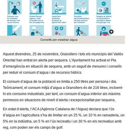
c
n
e
t
r
c
d
a
Consells per estalviar aigua
e
Aquest divendres, 25 de novembre, Granollers i tots els municipis del Vallès
G
Oriental han entrat en alerta per sequera. L’Ajuntament ha activat el Pla
d’emergència en situació de sequera, amb un seguit de mesures i consells
r
per reduir el consum d’aigua i de recursos hídrics.
a
El consum d’aigua de la població es limita a 250 litres per persona i dia.
Teòricament, el consum mitjà d’aigua a Granollers és de 216 litres, incloent-
hi els consums industrials; per tant, un consum d’aigua inferior als màxims
n
permesos en situacions de nivell d’alerta i excepcionalitat per sequera.
o
En estat d’alerta, l’ACA (Agència Catalana de l’Aigua) declara que l’ús
d’aigua en l’agricultura s’ha de limitar en un 25 %, un 10 % en ramaderia, un
l
5% en la indústria, un 5 % en l’ús recreatiu i un 30 % en els recreatius amb
reg, com poden ser els camps de golf.