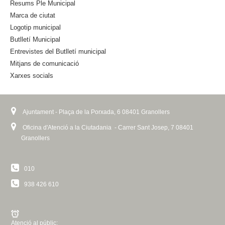
Resums Ple Municipal
x
n
Marca de ciutat
t
a
Logotip municipal
e
l
Butlletí Municipal
r
)
n
Entrevistes del Butlletí municipal
a
Mitjans de comunicació
l
Xarxes socials
)
Ajuntament - Plaça de la Porxada, 6 08401 Granollers
Oficina d'Atenció a la Ciutadania - Carrer Sant Josep, 7 08401
Granollers
010
938 426 610
Atenció al públic: