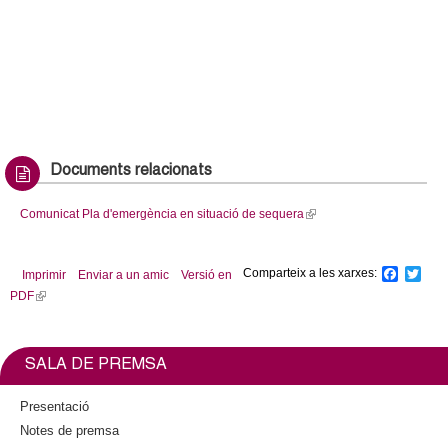
Documents relacionats
Comunicat Pla d'emergència en situació de sequera
(
l
i
Comparteix a les xarxes:
F
T
Imprimir
Enviar a un amic
Versió en
n
a
w
PDF
(
k
c
i
l
i
e
t
b
t
i
s
o
e
n
e
SALA DE PREMSA
o
r
k
x
k
i
t
Presentació
s
e
Notes de premsa
e
r