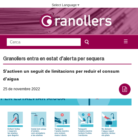
Vés
Select Language
▼
al
contingut
A
C
☰
F
e
j
o
r
Granollers entra en estat d’alerta per sequera
c
r
u
a
S’activen un seguit de limitacions per reduir el consum
m
n
d’aigua
u
25
de novembre
2022
l
t
a
a
r
i
m
d
e
e