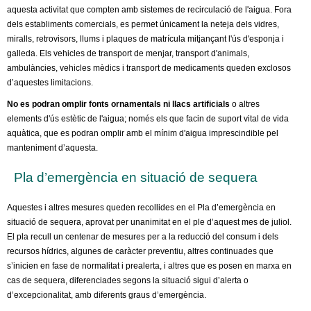
aquesta activitat que compten amb sistemes de recirculació de l'aigua. Fora
dels establiments comercials, es permet únicament la neteja dels vidres,
miralls, retrovisors, llums i plaques de matrícula mitjançant l'ús d'esponja i
galleda. Els vehicles de transport de menjar, transport d'animals,
ambulàncies, vehicles mèdics i transport de medicaments queden exclosos
d’aquestes limitacions.
No es podran omplir fonts ornamentals ni llacs artificials
o altres
elements d'ús estètic de l'aigua; només els que facin de suport vital de vida
aquàtica, que es podran omplir amb el mínim d'aigua imprescindible pel
manteniment d’aquesta.
Pla d’emergència en situació de sequera
Aquestes i altres mesures queden recollides en el Pla d’emergència en
situació de sequera, aprovat per unanimitat en el ple d’aquest mes de juliol.
El pla recull un centenar de mesures per a la reducció del consum i dels
recursos hídrics, algunes de caràcter preventiu, altres continuades que
s’inicien en fase de normalitat i prealerta, i altres que es posen en marxa en
cas de sequera, diferenciades segons la situació sigui d’alerta o
d’excepcionalitat, amb diferents graus d’emergència.