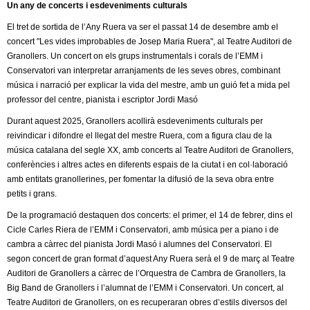
Un any de concerts i esdeveniments culturals
El tret de sortida de l’Any Ruera va ser el passat 14 de desembre amb el
concert "Les vides improbables de Josep Maria Ruera", al Teatre Auditori de
Granollers. Un concert on els grups instrumentals i corals de l’EMM i
Conservatori van interpretar arranjaments de les seves obres, combinant
música i narració per explicar la vida del mestre, amb un guió fet a mida pel
professor del centre, pianista i escriptor Jordi Masó
Durant aquest 2025, Granollers acollirà esdeveniments culturals per
reivindicar i difondre el llegat del mestre Ruera, com a figura clau de la
música catalana del segle XX, amb concerts al Teatre Auditori de Granollers,
conferències i altres actes en diferents espais de la ciutat i en col·laboració
amb entitats granollerines, per fomentar la difusió de la seva obra entre
petits i grans.
De la programació destaquen dos concerts: el primer, el 14 de febrer, dins el
Cicle Carles Riera de l’EMM i Conservatori, amb música per a piano i de
cambra a càrrec del pianista Jordi Masó i alumnes del Conservatori. El
segon concert de gran format d’aquest Any Ruera serà el 9 de març al Teatre
Auditori de Granollers a càrrec de l’Orquestra de Cambra de Granollers, la
Big Band de Granollers i l’alumnat de l’EMM i Conservatori. Un concert, al
Teatre Auditori de Granollers, on es recuperaran obres d’estils diversos del