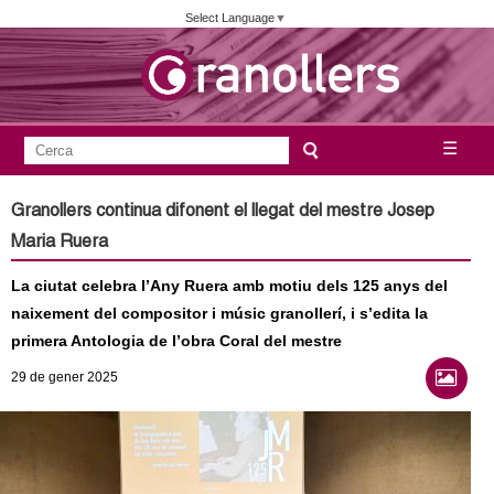
Vés
Select Language
▼
al
contingut
A
C
☰
F
e
j
o
r
Granollers continua difonent el llegat del mestre Josep
c
r
u
Maria Ruera
a
m
n
La ciutat celebra l’Any Ruera amb motiu dels 125 anys del
u
naixement del compositor i músic granollerí, i s’edita la
l
t
primera Antologia de l’obra Coral del mestre
a
a
29
de gener
2025
r
i
m
d
e
e