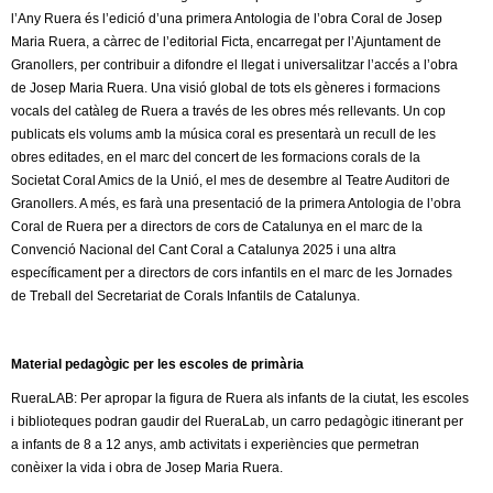
l
l’Any Ruera és l’edició d’una primera Antologia de l’obra Coral de Josep
Maria Ruera, a càrrec de l’editorial Ficta, encarregat per l’Ajuntament de
e
Granollers, per contribuir a difondre el llegat i universalitzar l’accés a l’obra
de Josep Maria Ruera. Una visió global de tots els gèneres i formacions
r
vocals del catàleg de Ruera a través de les obres més rellevants. Un cop
publicats els volums amb la música coral es presentarà un recull de les
s
obres editades, en el marc del concert de les formacions corals de la
Societat Coral Amics de la Unió, el mes de desembre al Teatre Auditori de
Granollers. A més, es farà una presentació de la primera Antologia de l’obra
Coral de Ruera per a directors de cors de Catalunya en el marc de la
Convenció Nacional del Cant Coral a Catalunya 2025 i una altra
específicament per a directors de cors infantils en el marc de les Jornades
de Treball del Secretariat de Corals Infantils de Catalunya.
Material pedagògic per les escoles de primària
RueraLAB: Per apropar la figura de Ruera als infants de la ciutat, les escoles
i biblioteques podran gaudir del RueraLab, un carro pedagògic itinerant per
a infants de 8 a 12 anys, amb activitats i experiències que permetran
conèixer la vida i obra de Josep Maria Ruera.