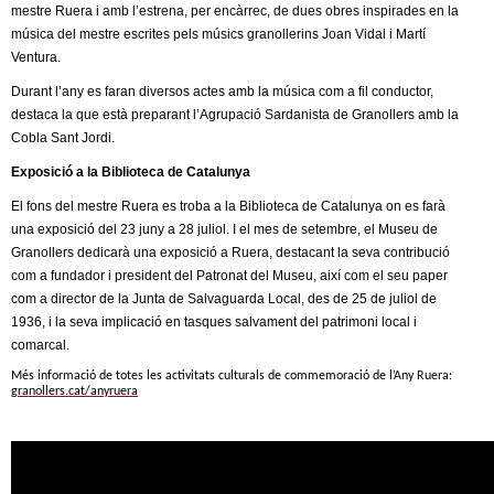
mestre Ruera i amb l’estrena, per encàrrec, de dues obres inspirades en la
música del mestre escrites pels músics granollerins Joan Vidal i Martí
Ventura.
Durant l’any es faran diversos actes amb la música com a fil conductor,
destaca la que està preparant l’Agrupació Sardanista de Granollers amb la
Cobla Sant Jordi.
Exposició a la Biblioteca de Catalunya
El fons del mestre Ruera es troba a la Biblioteca de Catalunya on es farà
una exposició del 23 juny a 28 juliol. I el mes de setembre, el Museu de
Granollers dedicarà una exposició a Ruera, destacant la seva contribució
com a fundador i president del Patronat del Museu, així com el seu paper
com a director de la Junta de Salvaguarda Local, des de 25 de juliol de
1936, i la seva implicació en tasques salvament del patrimoni local i
comarcal.
Més informació de totes les activitats culturals de commemoració de l’Any Ruera:
granollers.cat/anyruera