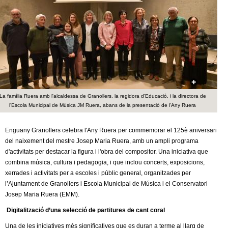
c
n
e
t
r
c
d
a
e
La família Ruera amb l'alcaldessa de Granollers, la regidora d'Educació, i la directora de
G
l'Escola Municipal de Música JM Ruera, abans de la presentació de l'Any Ruera
r
Enguany Granollers celebra l'Any Ruera per commemorar el 125è aniversari
del naixement del mestre Josep Maria Ruera, amb un ampli programa
a
d'activitats per destacar la figura i l'obra del compositor. Una iniciativa que
combina música, cultura i pedagogia, i que inclou concerts, exposicions,
n
xerrades i activitats per a escoles i públic general, organitzades per
l’Ajuntament de Granollers i Escola Municipal de Música i el Conservatori
o
Josep Maria Ruera (EMM).
l
Digitalització d’una selecció de partitures de cant coral
Una de les iniciatives més significatives que es duran a terme al llarg de