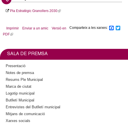
Pla Estratègic Granollers 2030
(
l
i
Comparteix a les xarxes:
F
T
Imprimir
Enviar a un amic
Versió en
n
a
w
PDF
(
k
c
i
l
i
e
t
b
t
i
s
o
e
n
e
SALA DE PREMSA
o
r
k
x
k
i
t
Presentació
s
e
Notes de premsa
e
r
Resums Ple Municipal
x
n
Marca de ciutat
t
a
Logotip municipal
e
l
Butlletí Municipal
r
)
n
Entrevistes del Butlletí municipal
a
Mitjans de comunicació
l
Xarxes socials
)