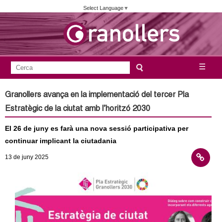
Vés
Select Language
▼
al
contingut
A
C
☰
F
e
j
o
r
Granollers avança en la implementació del tercer Pla
c
r
u
Estratègic de la ciutat amb l’horitzó 2030
a
m
n
El 26 de juny es farà una nova sessió participativa per
u
continuar implicant la ciutadania
l
t
13
de juny
2025
a
a
r
i
m
d
e
e