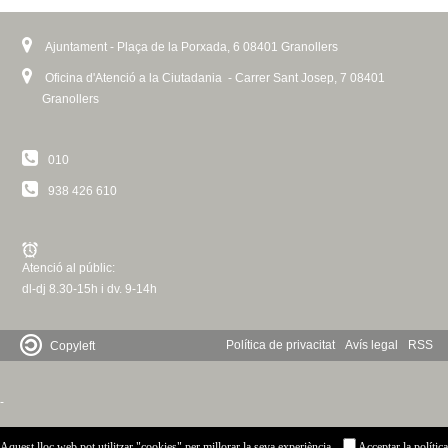
Ajuntament - Plaça de la Porxada, 6 08401 Granollers
Oficina d'Atenció a la Ciutadania - Carrer Sant Josep, 7 08401
Granollers
010
938 426 610
Atenció al públic:
dl-dj 8.30-15h i dv. 9-14h
Política de privacitat
Avís legal
RSS
Copyleft
-
Aquest lloc web pot utilitzar "cookies" per millorar la seva experiència
Acceptar la política