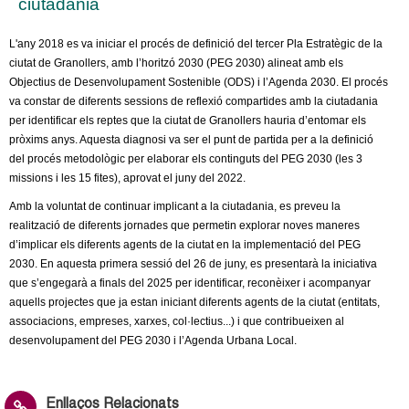
ciutadania
l
e
L'any 2018 es va iniciar el procés de definició del tercer Pla Estratègic de la
ciutat de Granollers, amb l’horitzó 2030 (PEG 2030) alineat amb els
r
Objectius de Desenvolupament Sostenible (ODS) i l’Agenda 2030. El procés
va constar de diferents sessions de reflexió compartides amb la ciutadania
per identificar els reptes que la ciutat de Granollers hauria d’entomar els
s
pròxims anys. Aquesta diagnosi va ser el punt de partida per a la definició
del procés metodològic per elaborar els continguts del PEG 2030 (les 3
missions i les 15 fites), aprovat el juny del 2022.
Amb la voluntat de continuar implicant a la ciutadania, es preveu la
realització de diferents jornades que permetin explorar noves maneres
d’implicar els diferents agents de la ciutat en la implementació del PEG
2030. En aquesta primera sessió del 26 de juny, es presentarà la iniciativa
que s’engegarà a finals del 2025 per identificar, reconèixer i acompanyar
aquells projectes que ja estan iniciant diferents agents de la ciutat (entitats,
associacions, empreses, xarxes, col·lectius...) i que contribueixen al
desenvolupament del PEG 2030 i l’Agenda Urbana Local.
Enllaços Relacionats