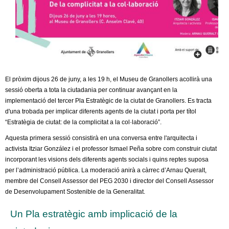
c
n
e
t
r
c
d
a
e
El pròxim dijous 26 de juny, a les 19 h, el Museu de Granollers acollirà una
sessió oberta a tota la ciutadania per continuar avançant en la
G
implementació del tercer Pla Estratègic de la ciutat de Granollers. Es tracta
d'una trobada per implicar diferents agents de la ciutat i porta per títol
r
“Estratègia de ciutat: de la complicitat a la col·laboració”.
Aquesta primera sessió consistirà en una conversa entre l'arquitecta i
a
activista Itziar González i el professor Ismael Peña sobre com construir ciutat
incorporant les visions dels diferents agents socials i quins reptes suposa
n
per l’administració pública. La moderació anirà a càrrec d’Arnau Queralt,
membre del Consell Assessor del PEG 2030 i director del Consell Assessor
o
de Desenvolupament Sostenible de la Generalitat.
l
Un Pla estratègic amb implicació de la