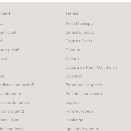
i
n
s
k
e
ament
Temes
i
x
sa
Arxiu Municipal
s
t
e
e
unicipal
Benestar Social
x
r
ri
Centres Cívics
t
n
e
nicipals
(link
a
Comerç
r
l
is
ació
Cultura
n
)
external)
Cultura de Pau - Can Jonch
a
l
ost
Educació
)
edictes i anuncis
(link
Empresa i ocupació
is
 contribuent
Entitats i participació
external)
es i ordenances
Esports
l contractant
(link
Fons europeus
is
ons i ajuts
Habitatge
external)
ió econòmica
Igualtat de gènere