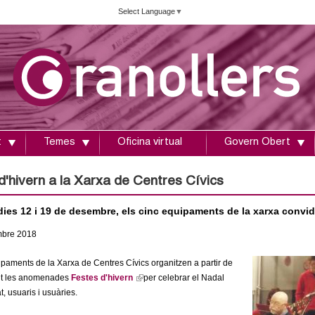
Vés
Select Language
▼
al
contingut
t
Temes
Oficina virtual
Govern Obert
d'hivern a la Xarxa de Centres Cívics
 dies 12 i 19 de desembre, els cinc equipaments de la xarxa convi
mbre
2018
ipaments de la Xarxa de Centres Cívics organitzen a partir de
ent les anomenades
Festes d'hivern
(
per celebrar el Nadal
, usuaris i usuàries.
l
i