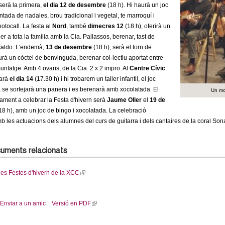
serà la primera,
el dia 12 de desembre
n
(18 h). Hi haurà un joc
ntada de nadales, brou tradicional i vegetal, te marroquí i
k
otocall. La festa al
Nord
, també
dimecres 12
i
(18 h), oferirà un
r a tota la família amb la Cia. Pallassos, berenar, tast de
s
caldo. L'endemà,
13 de desembre
(18 h), serà el torn de
e
aurà un còctel de benvinguda, berenar col·lectiu aportat entre
x
muntatge Amb 4 ovaris, de la Cia. 2 x 2 impro. Al
t
Centre Cívic
arà
el dia 14
(17.30 h) i hi trobarem un taller infantil, el joc
e
 se sortejarà una panera i es berenarà amb xocolatada. El
r
Un mo
ament a celebrar la Festa d'hivern serà
n
Jaume Oller
el
19 de
18 h), amb un joc de bingo i xocolatada. La celebració
a
 les actuacions dels alumnes del curs de guitarra i dels cantaires de la coral Son
l
)
uments relacionats
 les Festes d'hivern de la XCC
(
l
i
Enviar a un amic
Versió en PDF
(
n
l
k
i