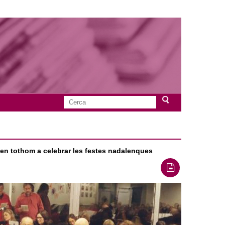
C
F
e
r
o
c
a
den tothom a celebrar les festes nadalenques
r
m
u
l