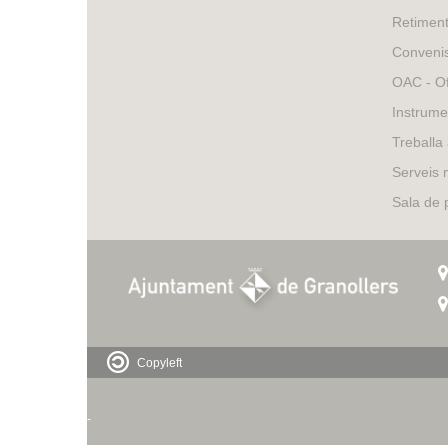
Retimen
Conveni
OAC - Of
Instrume
Treballa
Serveis 
Sala de
Copyleft
-