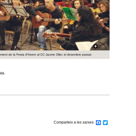
a
r
i
d
e
ment de la Festa d'hivern al CC Jaume Oller, el desembre passat
c
e
ata.
r
c
a
Comparteix a les xarxes:
F
T
a
w
c
i