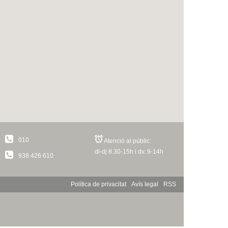
010
Atenció al públic:
dl-dj 8.30-15h i dv. 9-14h
938 426 610
Política de privacitat
Avís legal
RSS