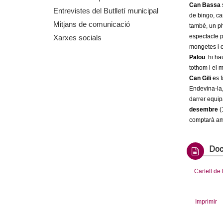
Can Bassa
m
Entrevistes del Butlletí municipal
de bingo, ca
Mitjans de comunicació
també, un ph
e
espectacle pe
Xarxes socials
mongetes i 
n
Palou
: hi h
tothom i el 
t
Can Gili
es f
Endevina-la,
d
darrer equip
desembre
(
e
comptarà amb
G
Doc
r
Cartell de
a
n
Imprimir