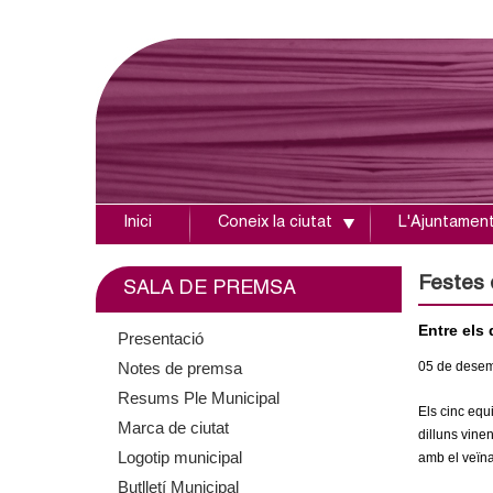
Inici
Coneix la ciutat
L'Ajuntamen
A
j
Festes 
SALA DE PREMSA
u
Entre els
Presentació
Notes de premsa
05
de dese
n
Resums Ple Municipal
Els cinc equ
t
Marca de ciutat
dilluns vin
Logotip municipal
amb el veïnat
a
Butlletí Municipal