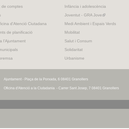
t de comptes
Infància i adolescència
s
Joventut - GRA Jove
(link
is
icina d'Atenció Ciutadana
Medi Ambient i Espais Verds
external)
nts de planificació
Mobilitat
 a l'Ajuntament
Salut i Consum
municipals
Solidaritat
 premsa
Urbanisme
Ajuntament - Plaça de la Porxada, 6 08401 Granollers
Oficina d'Atenció a la Ciutadania - Carrer Sant Josep, 7 08401 Granollers