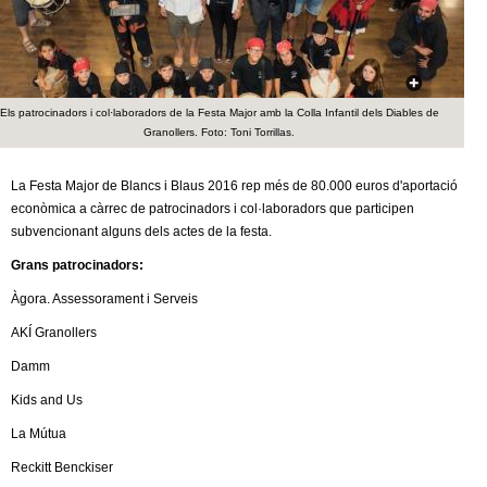
c
n
e
t
r
c
Els patrocinadors i col·laboradors de la Festa Major amb la Colla Infantil dels Diables de
d
a
Granollers. Foto: Toni Torrillas.
e
La Festa Major de Blancs i Blaus 2016 rep més de 80.000 euros d'aportació
econòmica a càrrec de patrocinadors i col·laboradors que participen
G
subvencionant alguns dels actes de la festa.
r
Grans patrocinadors:
Àgora. Assessorament i Serveis
a
AKÍ Granollers
n
Damm
o
Kids and Us
La Mútua
l
Reckitt Benckiser