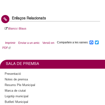
Enllaços Relacionats
Blancs i Blaus
Comparteix a les xarxes:
F
T
Imprimir
Enviar a un amic
Versió en
a
w
PDF
(
c
i
l
e
t
b
t
i
o
e
n
SALA DE PREMSA
o
r
k
k
i
Presentació
s
Notes de premsa
e
Resums Ple Municipal
x
Marca de ciutat
t
Logotip municipal
e
Butlletí Municipal
r