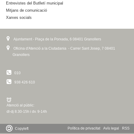
n
Entrevistes del Butlletí municipal
a
Mitjans de comunicació
l
Xarxes socials
)
Ajuntament - Plaça de la Porxada, 6 08401 Granollers
Oficina d'Atenció a la Ciutadania - Carrer Sant Josep, 7 08401
Granollers
010
938 426 610
Atenció al públic:
dl-dj 8.30-15h i dv. 9-14h
Política de privacitat
Avís legal
RSS
Copyleft