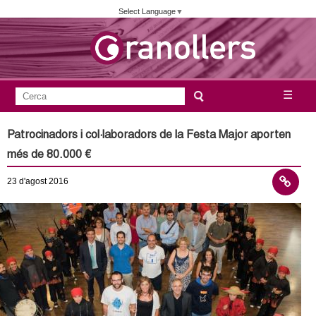
Vés
Select Language
▼
al
contingut
A
C
☰
F
e
j
o
r
Patrocinadors i col·laboradors de la Festa Major aporten
c
r
u
més de 80.000 €
a
m
n
23
d'agost
2016
u
l
t
a
a
r
i
m
d
e
e