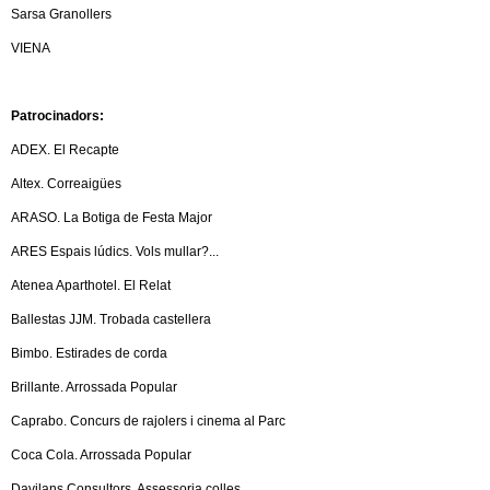
l
Sarsa Granollers
VIENA
e
r
Patrocinadors:
s
ADEX. El Recapte
Altex. Correaigües
ARASO. La Botiga de Festa Major
ARES Espais lúdics. Vols mullar?...
Atenea Aparthotel. El Relat
Ballestas JJM. Trobada castellera
Bimbo. Estirades de corda
Brillante. Arrossada Popular
Caprabo. Concurs de rajolers i cinema al Parc
Coca Cola. Arrossada Popular
Davilans Consultors. Assessoria colles