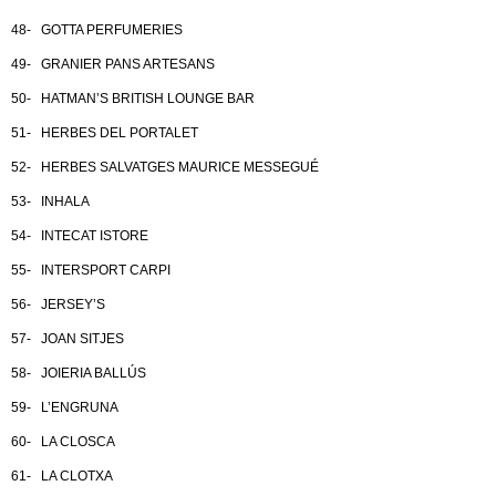
48- GOTTA PERFUMERIES
49- GRANIER PANS ARTESANS
50- HATMAN’S BRITISH LOUNGE BAR
51- HERBES DEL PORTALET
52- HERBES SALVATGES MAURICE MESSEGUÉ
53- INHALA
54- INTECAT ISTORE
55- INTERSPORT CARPI
56- JERSEY’S
57- JOAN SITJES
58- JOIERIA BALLÚS
59- L’ENGRUNA
60- LA CLOSCA
61- LA CLOTXA