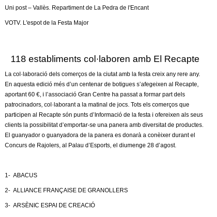
Uni post – Vallès. Repartiment de La Pedra de l'Encant
VOTV. L'espot de la Festa Major
118 establiments col·laboren amb El Recapte
La col·laboració dels comerços de la ciutat amb la festa creix any rere any.
En aquesta edició més d’un centenar de botigues s’afegeixen al Recapte,
aportant 60 €, i l’associació Gran Centre ha passat a formar part dels
patrocinadors, col·laborant a la matinal de jocs. Tots els comerços que
participen al Recapte són punts d’Informació de la festa i ofereixen als seus
clients la possibilitat d’emportar-se una panera amb diversitat de productes.
El guanyador o guanyadora de la panera es donarà a conèixer durant el
Concurs de Rajolers, al Palau d’Esports, el diumenge 28 d’agost.
1- ABACUS
2- ALLIANCE FRANÇAISE DE GRANOLLERS
3- ARSÈNIC ESPAI DE CREACIÓ