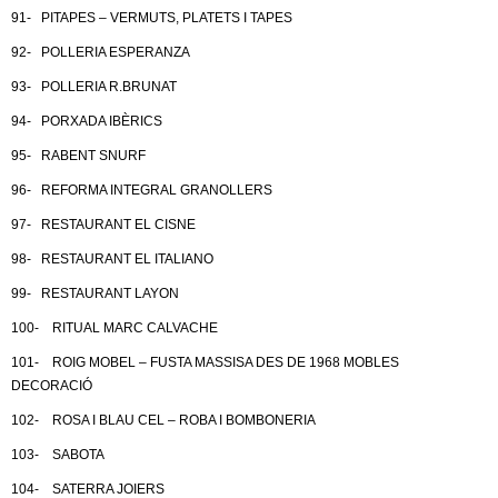
91- PITAPES – VERMUTS, PLATETS I TAPES
92- POLLERIA ESPERANZA
93- POLLERIA R.BRUNAT
94- PORXADA IBÈRICS
95- RABENT SNURF
96- REFORMA INTEGRAL GRANOLLERS
97- RESTAURANT EL CISNE
98- RESTAURANT EL ITALIANO
99- RESTAURANT LAYON
100- RITUAL MARC CALVACHE
101- ROIG MOBEL – FUSTA MASSISA DES DE 1968 MOBLES
DECORACIÓ
102- ROSA I BLAU CEL – ROBA I BOMBONERIA
103- SABOTA
104- SATERRA JOIERS