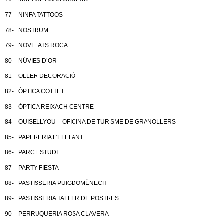
77- NINFA TATTOOS
78- NOSTRUM
79- NOVETATS ROCA
80- NÚVIES D’OR
81- OLLER DECORACIÓ
82- ÒPTICA COTTET
83- ÒPTICA REIXACH CENTRE
84- OUISELLYOU – OFICINA DE TURISME DE GRANOLLERS
85- PAPERERIA L’ELEFANT
86- PARC ESTUDI
87- PARTY FIESTA
88- PASTISSERIA PUIGDOMÈNECH
89- PASTISSERIA TALLER DE POSTRES
90- PERRUQUERIA ROSA CLAVERA