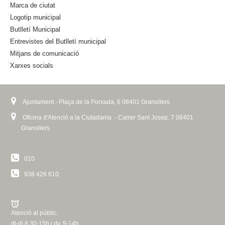
l
Marca de ciutat
t
)
Logotip municipal
e
Butlletí Municipal
r
n
Entrevistes del Butlletí municipal
a
Mitjans de comunicació
l
Xarxes socials
)
Ajuntament - Plaça de la Porxada, 6 08401 Granollers
Oficina d'Atenció a la Ciutadania - Carrer Sant Josep, 7 08401
Granollers
010
938 426 610
Atenció al públic:
dl-dj 8.30-15h i dv. 9-14h