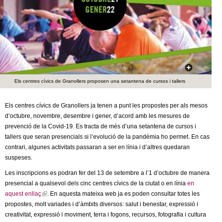
c
n
e
t
r
c
d
a
e
Els centres cívics de Granollers proposen una setantena de cursos i tallers
G
Els centres cívics de Granollers ja tenen a punt les propostes per als mesos
d’octubre, novembre, desembre i gener, d’acord amb les mesures de
r
prevenció de la Covid-19. Es tracta de més d’una setantena de cursos i
tallers que seran presencials si l’evolució de la pandèmia ho permet. En cas
a
contrari, algunes activitats passaran a ser en línia i d’altres quedaran
suspeses.
n
Les inscripcions es podran fer del 13 de setembre a l’1 d’octubre de manera
o
presencial a qualsevol dels cinc centres cívics de la ciutat o en línia
en
aquest enllaç
(
. En aquesta mateixa web ja es poden consultar totes les
l
propostes, molt variades i d’àmbits diversos: salut i benestar, expressió i
l
creativitat, expressió i moviment, terra i fogons, recursos, fotografia i cultura
i