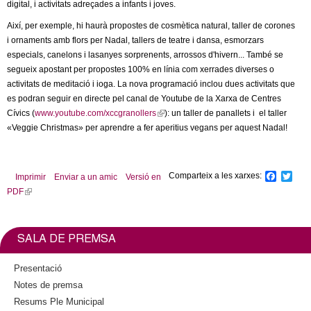
l
digital, i activitats adreçades a infants i joves.
n
k
Així, per exemple, hi haurà propostes de cosmètica natural, taller de corones
e
i
i ornaments amb flors per Nadal, tallers de teatre i dansa, esmorzars
s
especials, canelons i lasanyes sorprenents, arrossos d'hivern... També se
r
e
segueix apostant per propostes 100% en línia com xerrades diverses o
x
activitats de meditació i ioga. La nova programació inclou dues activitats que
s
t
es podran seguir en directe pel canal de Youtube de la Xarxa de Centres
e
Cívics (
www.youtube.com/xccgranollers
(
): un taller de panallets i el taller
r
«Veggie Christmas» per aprendre a fer aperitius vegans per aquest Nadal!
l
n
i
a
n
l
k
Comparteix a les xarxes:
F
T
Imprimir
Enviar a un amic
Versió en
)
i
a
w
PDF
(
c
i
s
l
e
t
e
b
t
i
x
o
e
n
SALA DE PREMSA
o
r
t
k
k
e
i
Presentació
r
s
Notes de premsa
n
e
Resums Ple Municipal
a
x