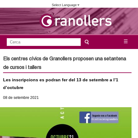
Vés
Select Language
▼
al
contingut
A
C
☰
F
e
j
o
r
Els centres cívics de Granollers proposen una setantena
c
r
u
de cursos i tallers
a
m
n
Les inscripcions es podran fer del 13 de setembre a l’1
u
d’octubre
l
t
08
de setembre
2021
a
a
r
i
m
d
e
e