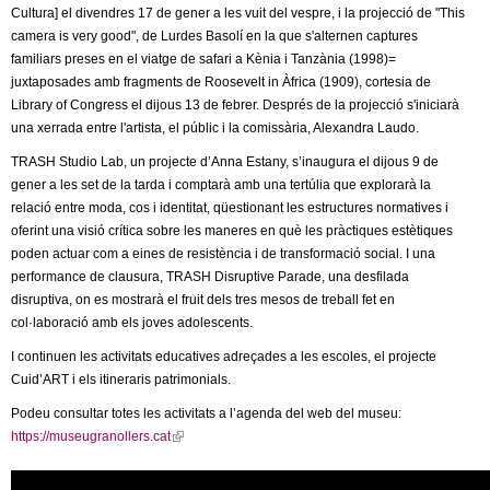
Cultura] el divendres 17 de gener a les vuit del vespre, i la projecció de "This
camera is very good", de Lurdes Basolí en la que s'alternen captures
familiars preses en el viatge de safari a Kènia i Tanzània (1998)=
juxtaposades amb fragments de Roosevelt in Àfrica (1909), cortesia de
Library of Congress el dijous 13 de febrer. Després de la projecció s'iniciarà
una xerrada entre l'artista, el públic i la comissària, Alexandra Laudo.
TRASH Studio Lab, un projecte d’Anna Estany, s’inaugura el dijous 9 de
gener a les set de la tarda i comptarà amb una tertúlia que explorarà la
relació entre moda, cos i identitat, qüestionant les estructures normatives i
oferint una visió crítica sobre les maneres en què les pràctiques estètiques
poden actuar com a eines de resistència i de transformació social. I una
performance de clausura, TRASH Disruptive Parade, una desfilada
disruptiva, on es mostrarà el fruit dels tres mesos de treball fet en
col·laboració amb els joves adolescents.
I continuen les activitats educatives adreçades a les escoles, el projecte
Cuid’ART i els itineraris patrimonials.
Podeu consultar totes les activitats a l’agenda del web del museu:
https://museugranollers.cat
(
l
i