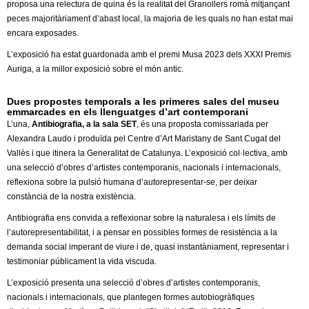
proposa una relectura de quina és la realitat del Granollers romà mitjançant
peces majoritàriament d’abast local, la majoria de les quals no han estat mai
encara exposades.
L’exposició ha estat guardonada amb el premi Musa 2023 dels XXXI Premis
Auriga, a la millor exposició sobre el món antic.
Dues propostes temporals a les primeres sales del museu
emmarcades en els llenguatges d’art contemporani
L’una,
Antibiografia, a la sala SET
, és una proposta comissariada per
Alexandra Laudo i produïda pel Centre d’Art Maristany de Sant Cugat del
Vallès i que itinera la Generalitat de Catalunya. L’exposició col·lectiva, amb
una selecció d’obres d’artistes contemporanis, nacionals i internacionals,
reflexiona sobre la pulsió humana d’autorepresentar-se, per deixar
constància de la nostra existència.
Antibiografia ens convida a reflexionar sobre la naturalesa i els límits de
l’autorepresentabilitat, i a pensar en possibles formes de resistència a la
demanda social imperant de viure i de, quasi instantàniament, representar i
testimoniar públicament la vida viscuda.
L’exposició presenta una selecció d’obres d’artistes contemporanis,
nacionals i internacionals, que plantegen formes autobiogràfiques