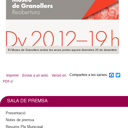
El Museu de Granollers reobre les seves portes aquest divendres 20 de desembre
Comparteix a les xarxes:
F
T
Imprimir
Enviar a un amic
Versió en
a
w
PDF
(
c
i
l
e
t
b
t
i
o
e
n
SALA DE PREMSA
o
r
k
k
i
Presentació
s
Notes de premsa
e
Resums Ple Municipal