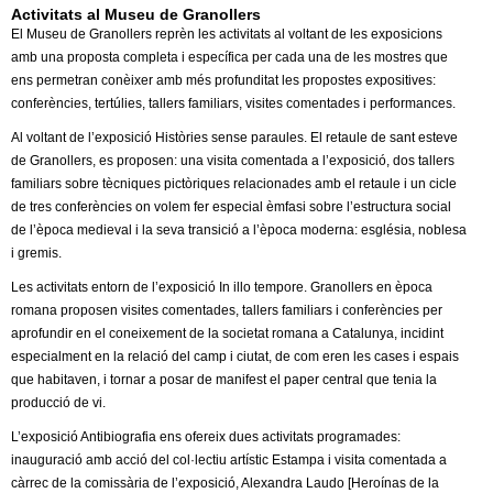
Activitats al Museu de Granollers
El Museu de Granollers reprèn les activitats al voltant de les exposicions
amb una proposta completa i específica per cada una de les mostres que
ens permetran conèixer amb més profunditat les propostes expositives:
conferències, tertúlies, tallers familiars, visites comentades i performances.
Al voltant de l’exposició Històries sense paraules. El retaule de sant esteve
de Granollers, es proposen: una visita comentada a l’exposició, dos tallers
familiars sobre tècniques pictòriques relacionades amb el retaule i un cicle
de tres conferències on volem fer especial èmfasi sobre l’estructura social
de l’època medieval i la seva transició a l’època moderna: església, noblesa
i gremis.
Les activitats entorn de l’exposició In illo tempore. Granollers en època
romana proposen visites comentades, tallers familiars i conferències per
aprofundir en el coneixement de la societat romana a Catalunya, incidint
especialment en la relació del camp i ciutat, de com eren les cases i espais
que habitaven, i tornar a posar de manifest el paper central que tenia la
producció de vi.
L’exposició Antibiografia ens ofereix dues activitats programades:
inauguració amb acció del col·lectiu artístic Estampa i visita comentada a
càrrec de la comissària de l’exposició, Alexandra Laudo [Heroínas de la