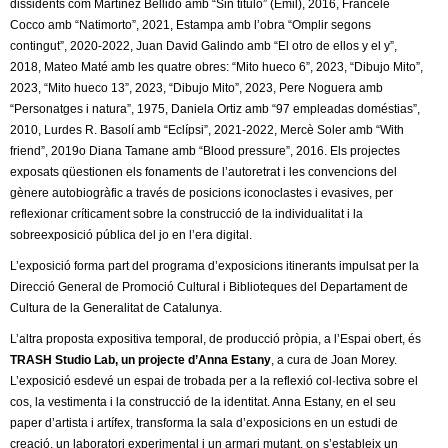
dissidents com Martínez Bellido amb “Sin titulo” (Emil), 2016, Francele
Cocco amb “Natimorto”, 2021, Estampa amb l’obra “Omplir segons
contingut”, 2020-2022, Juan David Galindo amb “El otro de ellos y el y”,
2018, Mateo Maté amb les quatre obres: “Mito hueco 6”, 2023, “Dibujo Mito”,
2023, “Mito hueco 13”, 2023, “Dibujo Mito”, 2023, Pere Noguera amb
“Personatges i natura”, 1975, Daniela Ortiz amb “97 empleadas doméstias”,
2010, Lurdes R. Basolí amb “Eclípsi”, 2021-2022, Mercè Soler amb “With
friend”, 2019o Diana Tamane amb “Blood pressure”, 2016. Els projectes
exposats qüestionen els fonaments de l’autoretrat i les convencions del
gènere autobiogràfic a través de posicions iconoclastes i evasives, per
reflexionar críticament sobre la construcció de la individualitat i la
sobreexposició pública del jo en l’era digital.
L’exposició forma part del programa d’exposicions itinerants impulsat per la
Direcció General de Promoció Cultural i Biblioteques del Departament de
Cultura de la Generalitat de Catalunya.
L’altra proposta expositiva temporal, de producció pròpia, a l’Espai obert, és
TRASH Studio Lab, un projecte d’Anna Estany
, a cura de Joan Morey.
L’exposició esdevé un espai de trobada per a la reflexió col·lectiva sobre el
cos, la vestimenta i la construcció de la identitat. Anna Estany, en el seu
paper d’artista i artífex, transforma la sala d’exposicions en un estudi de
creació, un laboratori experimental i un armari mutant, on s’estableix un