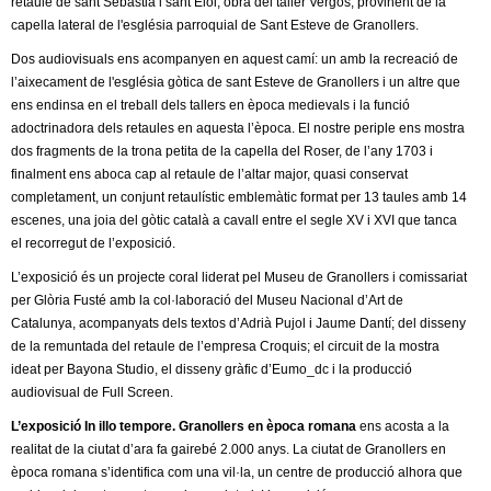
retaule de sant Sebastià i sant Eloi, obra del taller Vergós, provinent de la
capella lateral de l'església parroquial de Sant Esteve de Granollers.
Dos audiovisuals ens acompanyen en aquest camí: un amb la recreació de
l’aixecament de l'església gòtica de sant Esteve de Granollers i un altre que
ens endinsa en el treball dels tallers en època medievals i la funció
adoctrinadora dels retaules en aquesta l’època. El nostre periple ens mostra
dos fragments de la trona petita de la capella del Roser, de l’any 1703 i
finalment ens aboca cap al retaule de l’altar major, quasi conservat
completament, un conjunt retaulístic emblemàtic format per 13 taules amb 14
escenes, una joia del gòtic català a cavall entre el segle XV i XVI que tanca
el recorregut de l’exposició.
L’exposició és un projecte coral liderat pel Museu de Granollers i comissariat
per Glòria Fusté amb la col·laboració del Museu Nacional d’Art de
Catalunya, acompanyats dels textos d’Adrià Pujol i Jaume Dantí; del disseny
de la remuntada del retaule de l’empresa Croquis; el circuit de la mostra
ideat per Bayona Studio, el disseny gràfic d’Eumo_dc i la producció
audiovisual de Full Screen.
L’exposició In illo tempore. Granollers en època romana
ens acosta a la
realitat de la ciutat d’ara fa gairebé 2.000 anys. La ciutat de Granollers en
època romana s’identifica com una vil·la, un centre de producció alhora que