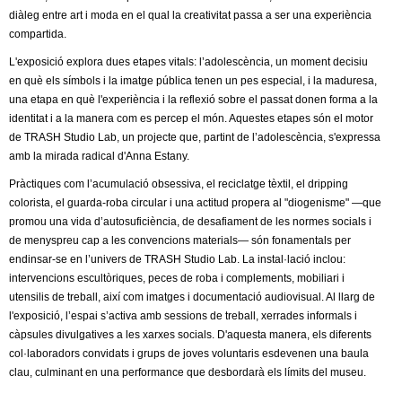
diàleg entre art i moda en el qual la creativitat passa a ser una experiència
compartida.
L'exposició explora dues etapes vitals: l’adolescència, un moment decisiu
en què els símbols i la imatge pública tenen un pes especial, i la maduresa,
una etapa en què l'experiència i la reflexió sobre el passat donen forma a la
identitat i a la manera com es percep el món. Aquestes etapes són el motor
de TRASH Studio Lab, un projecte que, partint de l’adolescència, s'expressa
amb la mirada radical d'Anna Estany.
Pràctiques com l’acumulació obsessiva, el reciclatge tèxtil, el dripping
colorista, el guarda-roba circular i una actitud propera al "diogenisme" —que
promou una vida d’autosuficiència, de desafiament de les normes socials i
de menyspreu cap a les convencions materials— són fonamentals per
endinsar-se en l’univers de TRASH Studio Lab. La instal·lació inclou:
intervencions escultòriques, peces de roba i complements, mobiliari i
utensilis de treball, així com imatges i documentació audiovisual. Al llarg de
l'exposició, l’espai s’activa amb sessions de treball, xerrades informals i
càpsules divulgatives a les xarxes socials. D'aquesta manera, els diferents
col·laboradors convidats i grups de joves voluntaris esdevenen una baula
clau, culminant en una performance que desbordarà els límits del museu.