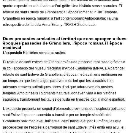
l
quatre exposicions dedicades a l’art gòtic: Una història sense paraules. El
retaule de sant Esteve de Granollers; a l’època romana: In Illo Tempore.
e
Granollers en època romana; a l’art contemporani: Antibiografia; i a una
retrospectiva de l’artista Anna Estany: TRASH Studio Lab.
r
Dues propostes arrelades al territori que ens apropen a dues
s
èpoques passades de Granollers, l’època romana i l’època
medieval
L’exposició Històries sense paraules.
El retaule de sant esteve de Granollers és una proposta realitzada gràcies a
la col·laboració del Museu Nacional d’Art de Catalunya (MNAC). A partir del
retaule de sant Esteve de Granollers, d’època medieval, ens endinsem en
un temps en què les imatges parlaven més fort que les paraules i els
artesans creaven autèntiques obres d’art que adornaven els nostres
temples. Amb pinzells i pigments naturals, donaven vida a les històries
sagrades, transformant les taules de fusta en finestres cap al món espiritual.
L’exposició presenta un seguit d’elements provinents de l’església gòtica de
sant Esteve i que ens convida a transitar per un temple simbòlic del
Granollers baix medieval. Iniciem el camí franquejat per 13 mènsules que
procedeixen de l’església parroquial de sant Esteve i més enllà ens acull el