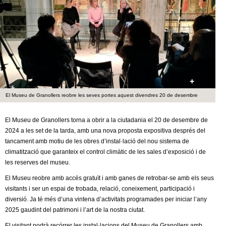
c
n
e
t
r
c
d
a
e
El Museu de Granollers reobre les seves portes aquest divendres 20 de desembre
G
r
El Museu de Granollers torna a obrir a la ciutadania el 20 de desembre de
2024 a les set de la tarda, amb una nova proposta expositiva després del
a
tancament amb motiu de les obres d’instal·lació del nou sistema de
climatització que garanteix el control climàtic de les sales d’exposició i de
n
les reserves del museu.
El Museu reobre amb accés gratuït i amb ganes de retrobar-se amb els seus
o
visitants i ser un espai de trobada, relació, coneixement, participació i
diversió. Ja té més d’una vintena d’activitats programades per iniciar l’any
l
2025 gaudint del patrimoni i l’art de la nostra ciutat.
El visitant podrà recórrer les instal·lacions del Museu de Granollers amb