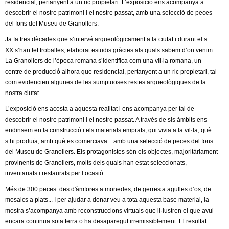
residencial, pertanyent a un ric propietari. L’exposició ens acompanya a
descobrir el nostre patrimoni i el nostre passat, amb una selecció de peces
del fons del Museu de Granollers.
Ja fa tres dècades que s’intervé arqueològicament a la ciutat i durant el s.
XX s’han fet troballes, elaborat estudis gràcies als quals sabem d’on venim.
La Granollers de l’època romana s’identifica com una vil·la romana, un
centre de producció alhora que residencial, pertanyent a un ric propietari, tal
com evidencien algunes de les sumptuoses restes arqueològiques de la
nostra ciutat.
L’exposició ens acosta a aquesta realitat i ens acompanya per tal de
descobrir el nostre patrimoni i el nostre passat. A través de sis àmbits ens
endinsem en la construcció i els materials emprats, qui vivia a la vil·la, què
s’hi produïa, amb què es comerciava... amb una selecció de peces del fons
del Museu de Granollers. Els protagonistes són els objectes, majoritàriament
provinents de Granollers, molts dels quals han estat seleccionats,
inventariats i restaurats per l’ocasió.
Més de 300 peces: des d'àmfores a monedes, de gerres a agulles d’os, de
mosaics a plats... I per ajudar a donar veu a tota aquesta base material, la
mostra s’acompanya amb reconstruccions virtuals que il·lustren el que avui
encara continua sota terra o ha desaparegut irremissiblement. El resultat