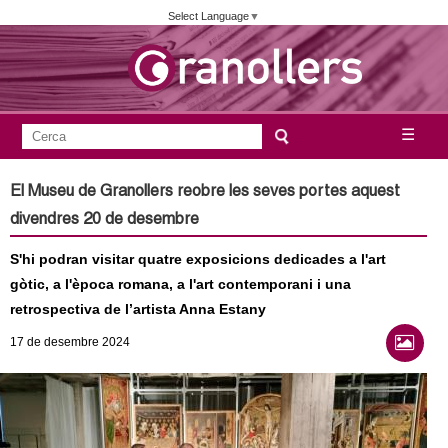
Vés
Select Language
▼
al
contingut
A
C
☰
F
e
j
o
r
El Museu de Granollers reobre les seves portes aquest
c
r
u
divendres 20 de desembre
a
m
n
S'hi podran visitar quatre exposicions dedicades a l'art
u
gòtic, a l'època romana, a l'art contemporani i una
l
t
retrospectiva de l’artista Anna Estany
a
a
17
de desembre
2024
r
i
m
d
e
e