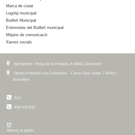
x
Marca de ciutat
t
Logotip municipal
e
Butlletí Municipal
r
n
Entrevistes del Butlletí municipal
a
Mitjans de comunicació
l
Xarxes socials
)
Ajuntament - Plaça de la Porxada, 6 08401 Granollers
Oficina d'Atenció a la Ciutadania - Carrer Sant Josep, 7 08401
Granollers
010
938 426 610
Atenció al públic: